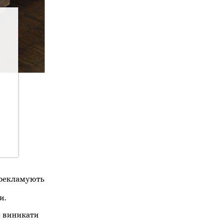
х рекламують
и.
е виникати