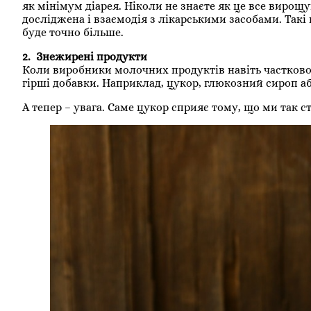
як мінімум діарея. Ніколи не знаєте як це все вирощу
досліджена і взаємодія з лікарськими засобами. Такі
буде точно більше.
2. Знежирені продукти
Коли виробники молочних продуктів навіть частково
гірші добавки. Наприклад, цукор, глюкозний сироп аб
А тепер – увага. Саме цукор сприяє тому, що ми так 