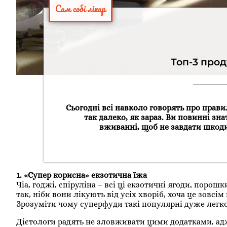
Сам собі лікар
Топ-3 прод
Сьогодні всі навколо говорять про прав
так далеко, як зараз. Ви повинні зн
вживанні, щоб не завдати шкоди
1. «Супер корисна» екзотична їжа
Чіа, годжі, спіруліна – всі ці екзотичні ягоди, поро
так, ніби вони лікують від усіх хворіб, хоча це зовсі
Зрозуміти чому суперфуди такі популярні дуже легк
Дієтологи радять не зловживати цими додатками, ад