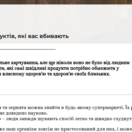
уктів, які вас вбивають
ильне харчування, але ще ніколи воно не було від людини
ати, які самі шкідливі продукти потрібно обмежити у
 власному здоров'ю та здоров'ю своїх близьких.
шки та зернята можна знайти в будь-якому супермаркеті. Ї
м не доведено науково.
о – люди завжди шукають спосіб легко та швидко схуднут
же наш організм зовсім не пристосований для них, і мож