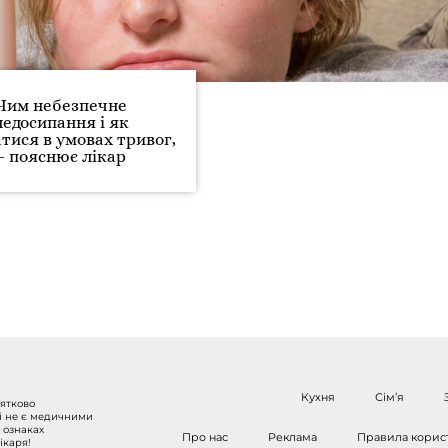
Чим небезпечне
недосипання і як
тися в умовах тривог,
– пояснює лікар
Кухня
Сім’я
нятково
 і не є медичними
 ознаках
Про нас
Реклама
Правила корис
ікаря!