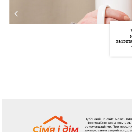
висипа
Публікації на сайті мають ви
інформаційно-довідкову ціль
рекомендаціями. При перших
захворювання зверніться до л