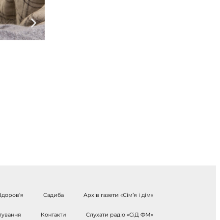
Здоров’я
Садиба
Архів газети «Сім’я і дім»
тування
Контакти
Слухати радіо «СіД ФМ»