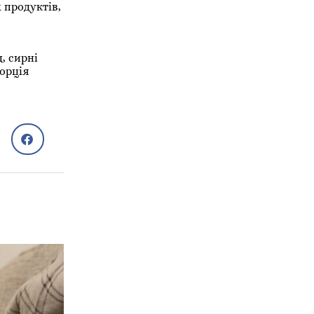
 продуктів,
, сирні
порція
Сам собі лікар