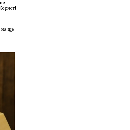
 не
Користі
 на ще