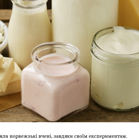
іяли норвежзькі вчені, завдяки своїм експериментам.