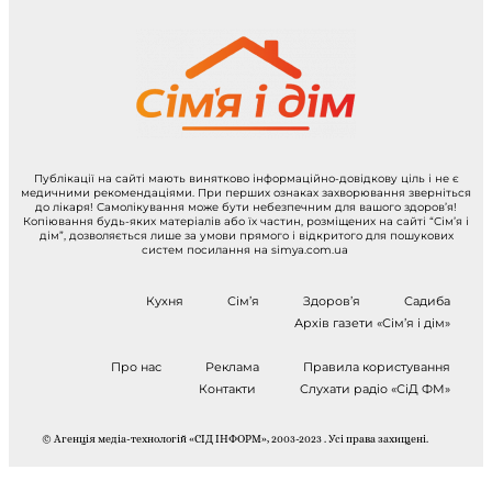
Публікації на сайті мають винятково інформаційно-довідкову ціль і не є
медичними рекомендаціями. При перших ознаках захворювання зверніться
до лікаря! Самолікування може бути небезпечним для вашого здоров’я!
Копіювання будь-яких матеріалів або їх частин, розміщених на сайті “Сім’я і
дім”, дозволяється лише за умови прямого і відкритого для пошукових
систем посилання на simya.com.ua
Кухня
Сім’я
Здоров’я
Садиба
Архів газети «Сім’я і дім»
Про нас
Реклама
Правила користування
Контакти
Слухати радіо «СіД ФМ»
© Агенція медіа-технологій «СІД ІНФОРМ», 2003-2023 . Усі права захищені.