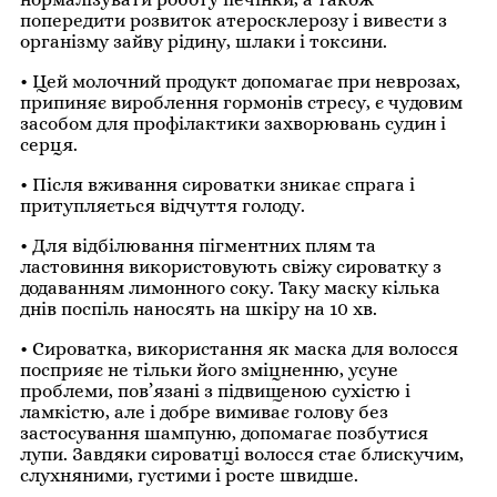
попередити розвиток атеросклерозу і вивести з
організму зайву рідину, шлаки і токсини.
• Цей молочний продукт допомагає при неврозах,
припиняє вироблення гормонів стресу, є чудовим
засобом для профілактики захворювань судин і
серця.
• Після вживання сироватки зникає спрага і
притупляється відчуття голоду.
• Для відбілювання пігментних плям та
ластовиння використовують свіжу сироватку з
додаванням лимонного соку. Таку маску кілька
днів поспіль наносять на шкіру на 10 хв.
• Сироватка, використання як маска для волосся
посприяє не тільки його зміцненню, усуне
проблеми, пов’язані з підвищеною сухістю і
ламкістю, але і добре вимиває голову без
застосування шампуню, допомагає позбутися
лупи. Завдяки сироватці волосся стає блискучим,
слухняними, густими і росте швидше.