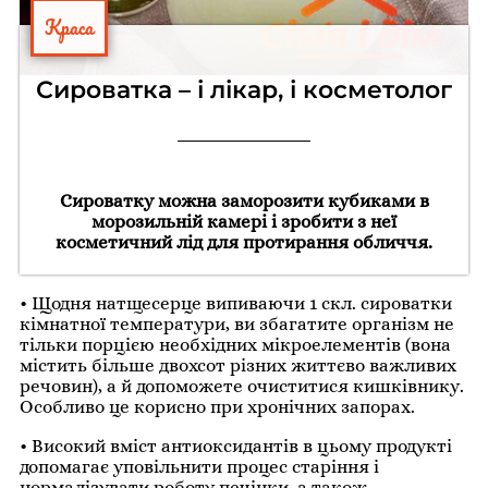
Краса
Сироватка – і лікар, і косметолог
Сироватку можна заморозити кубиками в
морозильній камері і зробити з неї
косметичний лід для протирання обличчя.
• Щодня натщесерце випиваючи 1 скл. сироватки
кімнатної температури, ви збагатите організм не
тільки порцією необхідних мікроелементів (вона
містить більше двохсот різних життєво важливих
речовин), а й допоможете очиститися кишківнику.
Особливо це корисно при хронічних запорах.
• Високий вміст антиоксидантів в цьому продукті
допомагає уповільнити процес старіння і
нормалізувати роботу печінки, а також