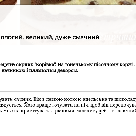
вологий, великий, дуже смачний!
ецепт: сирник "Корівка". На тоненькому пісочному коржі,
 начинкою і плямистим декором.
тувати сирник. Він з легкою ноткою апельсина та шоколад
джується. Його краще готувати на ніч, щоб він переночув
к можна приготувати з різними смаками, цей – класичний