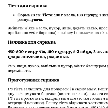
Тісто для сирника
Форма 20 см. Тісто: 100 г масла, 100 г цукру, 1 я
розпушувача.
Змішати м’яке масло, цукор, яйце, додати какао, про
приблизно 220 г борошна) в плівку і покласти на 10 
Начинка для сирника
450-500 г сиру 9%, 150 г цукру, 2-3 яйця, 3 ст
цедра апельсина, родзинки.
Сир, яйця, цукор, ванільний цукор, збити блендером 
перемішати.
Приготування сирника
1/3 тіста залишити для прикраси і в сирну масу. Реш
дну і сформувати бортики (висотою 4,5 см), вилити с
1/3 тіста розкотити, відщипувати шматочки і класт
всередині начинки). Решту тіста відривати хаотични
Випікати у заздалегідь розігрітій духовці до 180 С 40