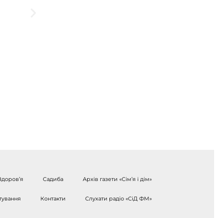
Здоров’я
Садиба
Архів газети «Сім’я і дім»
тування
Контакти
Слухати радіо «СіД ФМ»