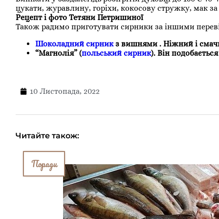
цукати, журавлину, горіхи, кокосову стружку, мак за
Рецепт і фото Тетяни Петришиної
Також радимо приготувати сирники за іншими перев
Шоколадний сирник
з вишнями . Ніжний і смач
“Магнолія” (
польський сирник
). Він подобається
10 Листопада, 2022
Читайте також:
Поради