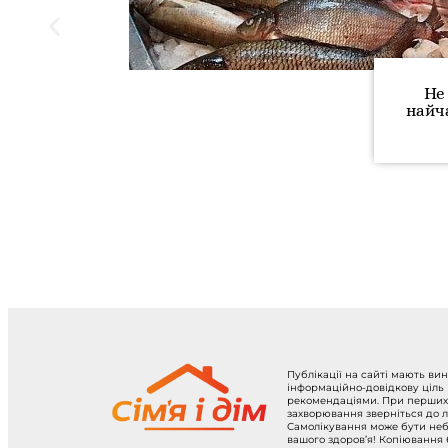
Не
найч
Публікації на сайті мають ви
інформаційно-довідкову ціль
рекомендаціями. При перших
захворювання зверніться до л
Самолікування може бути не
вашого здоров’я! Копіювання