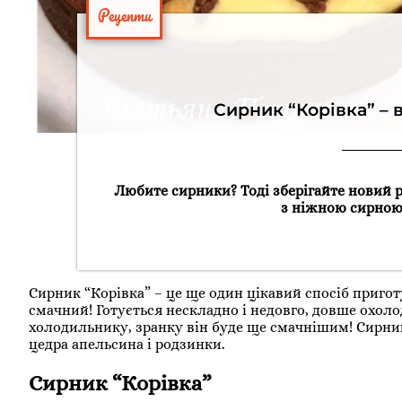
Рецепти
Сирник “Корівка” – 
Любите сирники? Тоді зберігайте новий р
з ніжною сирною
Сирник “Корівка” – це ще один цікавий спосіб приго
смачний! Готується нескладно і недовго, довше охоло
холодильнику, зранку він буде ще смачнішим! Сирни
цедра апельсина і родзинки.
Сирник “Корівка”