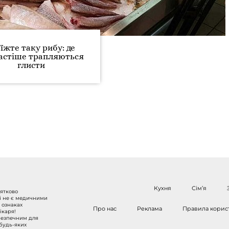
 їжте таку рибу: де
астіше трапляються
глисти
Кухня
Сім’я
нятково
 і не є медичними
 ознаках
Про нас
Реклама
Правила корис
ікаря!
безпечним для
 будь-яких