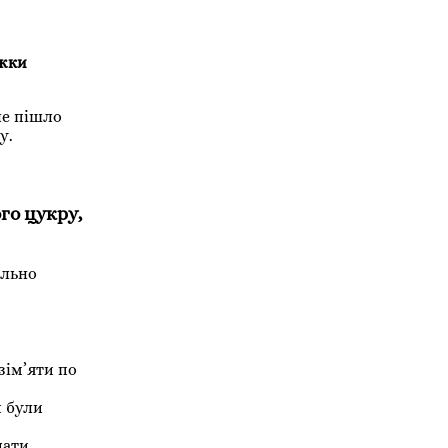
ожки
не пішло
у.
ого цукру,
ельно
зім’яти по
и були
дати