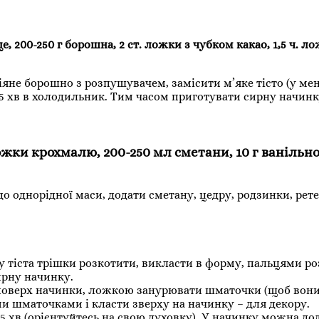
йце, 200-250 г борошна, 2 ст. ложки з чубком какао, 1,5 ч. л
сіяне борошно з розпушувачем, замісити м’яке тісто (у ме
-15 хв в холодильник. Тим часом приготувати сирну начинк
. ложки крохмалю, 200-250 мл сметани, 10 г ванільн
до однорідної маси, додати сметану, цедру, родзинки, рет
ту тіста трішки розкотити, викласти в форму, пальцями ро
ирну начинку.
и поверх начинки, ложкою занурювати шматочки (щоб вон
ми шматочками і класти зверху на начинку – для декору.
-45 хв (орієнтуйтесь на свою духовку). У начинку можна до