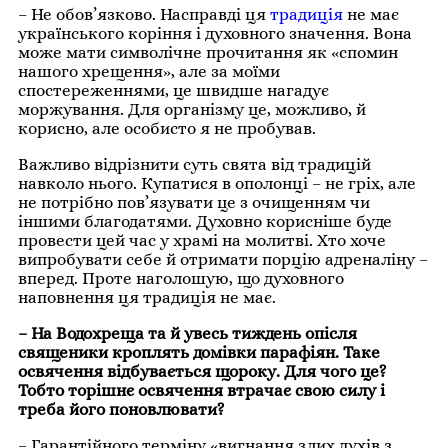
– Не обов’язково. Насправді ця
традиція
не має
українського коріння і духовного значення. Вона
може мати символічне прочитання як «спомин
нашого хрещення», але за моїми
спостереженнями, це швидше нагадує
моржування. Для організму це, можливо, й
корисно, але особисто я не пробував.
Важливо відрізнити суть свята від традицій
навколо нього. Купатися в ополонці – не гріх, але
не потрібно пов’язувати це з очищенням чи
іншими благодатями. Духовно корисніше буде
провести цей час у храмі на молитві. Хто хоче
випробувати себе й отримати порцію адреналіну –
вперед. Проте наголошую, що духовного
наповнення ця традиція не має.
– На Водохреща та й увесь тиждень опісля
священики кроплять домівки парафіян. Таке
освячення відбувається щороку. Для чого це?
Тобто торішнє освячення втрачає свою силу і
треба його поновлювати?
– Гарантійного терміну «вигнання злих духів з