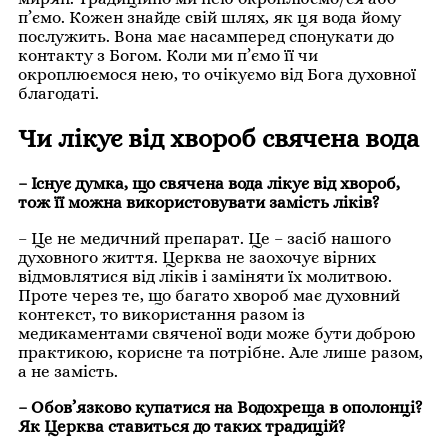
п’ємо. Кожен знайде свій шлях, як ця вода йому
послужить. Вона має насамперед спонукати до
контакту з Богом. Коли ми п’ємо її чи
окроплюємося нею, то очікуємо від Бога духовної
благодаті.
Чи лікує від хвороб свячена вода
– Існує думка, що свячена вода лікує від хвороб,
тож її можна використовувати замість ліків?
– Це не медичний препарат. Це – засіб нашого
духовного життя. Церква не заохочує вірних
відмовлятися від ліків і заміняти їх молитвою.
Проте через те, що багато хвороб має духовний
контекст, то використання разом із
медикаментами свяченої води може бути доброю
практикою, корисне та потрібне. Але лише разом,
а не замість.
– Обов’язково купатися на Водохреща в ополонці?
Як Церква ставиться до таких традицій?