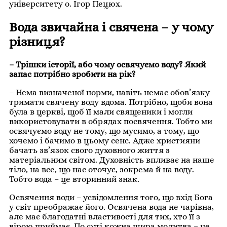
університету о. Ігор Пецюх.
Вода звичайна і свячена – у чому
різниця?
– Трішки історії, або чому освячуємо воду? Який
запас потрібно зробити на рік?
– Нема визначеної норми, навіть немає обов’язку
тримати свячену воду вдома. Потрібно, щоби вона
була в церкві, щоб її мали священики і могли
використовувати в обрядах посвячення. Тобто ми
освячуємо воду не тому, що мусимо, а тому, що
хочемо і бачимо в цьому сенс. Адже християни
бачать зв’язок свого духовного життя з
матеріальним світом. Духовність впливає на наше
тіло, на все, що нас оточує, зокрема й на воду.
Тобто вода – це вторинний знак.
Освячення води – усвідомлення того, що вхід Бога
у світ преображає його. Освячена вода не чарівна,
але має благодатні властивості для тих, хто її з
вірою приймає. По суті кожна щира молитва – це