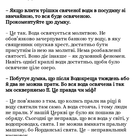
– Якщо влити трішки свяченої води в посудину зі
звичайною, то вся буде освяченою.
Прокоментуйте цю думку.
– Це так. Вода освячується молитвою. Не
обов’язково зачерпувати банкою ту воду, в яку
священник опускав хрест, достатньо бути
присутнім із нею на молитві. Нема розбавленої
святості. Воно діє інакше – як духовний феномен.
Навіть однієї краплі води достатньо, щоби було
освячене ціле озеро.
– Побутує думка, що після Водохреща тиждень або
й два не можна прати. Бо вся вода освячена і так
ми оскверняємо її. Це правда чи міф?
– Це пов’язано з тим, що колись прали на ріці й
воду святили там само. А вода стояча, і тому люди
не прали. У нашій Церкві це було як пошана до
обряду. Сьогодні це неправда, що вся вода у світі, у
водопроводах, свята. І не можна вмикати пральну
машину, бо Йорданські свята. Це – неправильний
висновок.