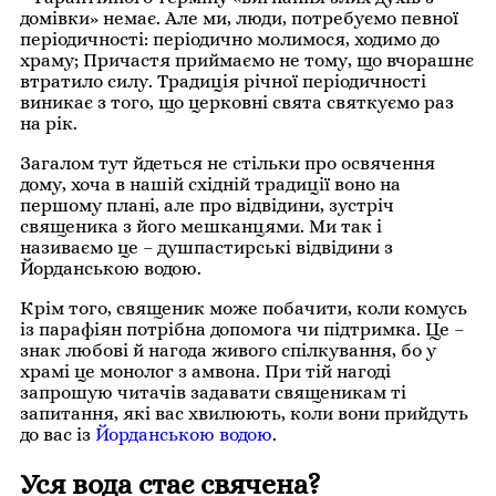
домівки» немає. Але ми, люди, потребуємо певної
періодичності: періодично молимося, ходимо до
храму; Причастя приймаємо не тому, що вчорашнє
втратило силу. Традиція річної періодичності
виникає з того, що церковні свята святкуємо раз
на рік.
Загалом тут йдеться не стільки про освячення
дому, хоча в нашій східній традиції воно на
першому плані, але про відвідини, зустріч
священика з його мешканцями. Ми так і
називаємо це – душпастирські відвідини з
Йорданською водою.
Крім того, священик може побачити, коли комусь
із парафіян потрібна допомога чи підтримка. Це –
знак любові й нагода живого спілкування, бо у
храмі це монолог з амвона. При тій нагоді
запрошую читачів задавати священикам ті
запитання, які вас хвилюють, коли вони прийдуть
до вас із
Йорданською водою
.
Уся вода стає свячена?