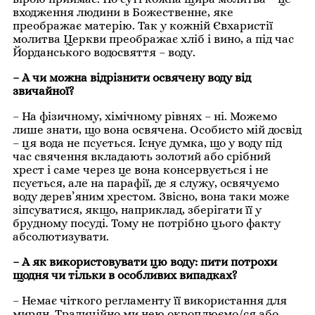
входження людини в Божественне, яке
преображає матерію. Так у кожній Євхаристії
молитва Церкви преображає хліб і вино, а під час
Йорданського водосвяття – воду.
– А чи можна відрізнити освячену воду від
звичайної?
– На фізичному, хімічному рівнях – ні. Можемо
лише знати, що вона освячена. Особисто мій досвід
– ця вода не псується. Існує думка, що у воду під
час свячення вкладають золотий або срібний
хрест і саме через це вона консервується і не
псується, але на парафії, де я служу, освячуємо
воду дерев’яним хрестом. Звісно, вона таки може
зіпсуватися, якщо, наприклад, зберігати її у
брудному посуді. Тому не потрібно цього факту
абсолютизувати.
– А як використовувати цю воду: пити потрохи
щодня чи тільки в особливих випадках?
– Немає чіткого регламенту її використання для
мирян. Традиційно ми нею окроплюємо/ся або