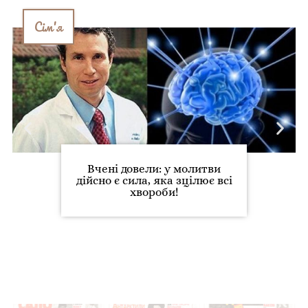
Сім'я
Вчені довели: у молитви
дійсно є сила, яка зцілює всі
хвороби!