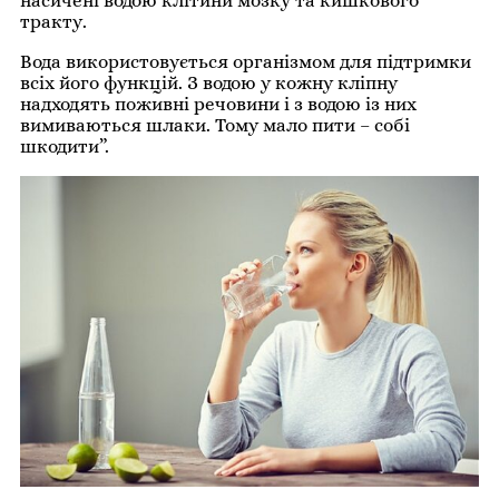
насичені водою клітини мозку та кишкового
тракту.
Вода використовується організмом для підтримки
всіх його функцій. З водою у кожну кліпну
надходять поживні речовини і з водою із них
вимиваються шлаки. Тому мало пити – собі
шкодити”.