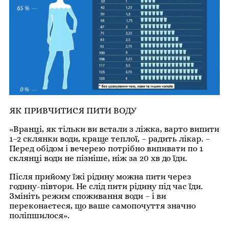
ЯК ПРИВЧИТИСЯ ПИТИ ВОДУ
«Вранці, як тільки ви встали з ліжка, варто випити
1–2 склянки води, краще теплої, – радить лікар. –
Перед обідом і вечерею потрібно випивати по 1
склянці води не пізніше, ніж за 20 хв до їди.
Після прийому їжі рідину можна пити через
годину-півтори. Не слід пити рідину під час їди.
Змініть режим споживання води – і ви
переконаєтеся, що ваше самопочуття значно
поліпшилося».