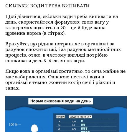
СКІЛЬКИ ВОДИ ТРЕБА ВИПИВАТИ
Щоб дізнатися, скільки води треба випивати на
день, скористайтеся формулою: свою вагу у
кілограмах поділіть на 20 – це й буде ваша
щоденна норма (в літрах).
Врахуйте, що рідина потрапляє в організм і за
рахунок спожитої їжі, і за рахунок метаболічних
процесів, отже, в чистому вигляді потрібно
споживати десь 5–6 склянок води.
Якщо води в організмі достатньо, то сеча майже не
має забарвлення. Ознакою нестачі води в
організмі є темно-жовтий колір сечі і різкий її
запах.