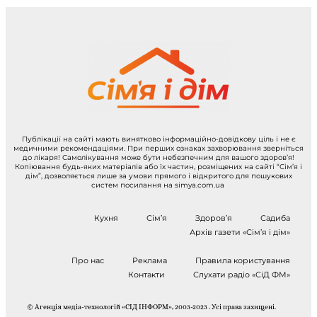
Публікації на сайті мають винятково інформаційно-довідкову ціль і не є
медичними рекомендаціями. При перших ознаках захворювання зверніться
до лікаря! Самолікування може бути небезпечним для вашого здоров’я!
Копіювання будь-яких матеріалів або їх частин, розміщених на сайті “Сім’я і
дім”, дозволяється лише за умови прямого і відкритого для пошукових
систем посилання на simya.com.ua
Кухня
Сім’я
Здоров’я
Садиба
Архів газети «Сім’я і дім»
Про нас
Реклама
Правила користування
Контакти
Слухати радіо «СіД ФМ»
© Агенція медіа-технологій «СІД ІНФОРМ», 2003-2023 . Усі права захищені.