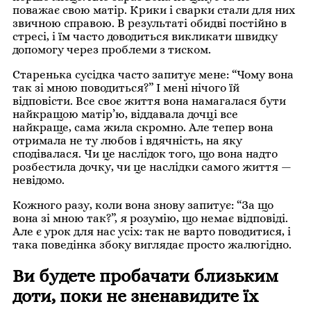
поважає свою матір. Крики і сварки стали для них
звичною справою. В результаті обидві постійно в
стресі, і їм часто доводиться викликати швидку
допомогу через проблеми з тиском.
Старенька сусідка часто запитує мене: “Чому вона
так зі мною поводиться?” І мені нічого їй
відповісти. Все своє життя вона намагалася бути
найкращою матір’ю, віддавала дочці все
найкраще, сама жила скромно. Але тепер вона
отримала не ту любов і вдячність, на яку
сподівалася. Чи це наслідок того, що вона надто
розбестила дочку, чи це наслідки самого життя —
невідомо.
Кожного разу, коли вона знову запитує: “За що
вона зі мною так?”, я розумію, що немає відповіді.
Але є урок для нас усіх: так не варто поводитися, і
така поведінка збоку виглядає просто жалюгідно.
Ви будете пробачати близьким
доти, поки не зненавидите їх