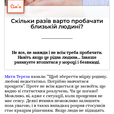
Сім'я
Скільки разів варто пробачати
близькій людині?
Не все, не завжди і не всім треба пробачати.
Навіть якщо це рідна людина... Інакше
ризикуєте втопитися у мороці і безвиході.
Мати Тереза
казала: “Щоб зберегти міцну родину,
любові недостатньо. Потрібно навчитися
прощати”. Проте не всім вдається це засвоїти, що
видно зі статистики розлучень. Чи це погано?
Можливо, ні, адже є ситуації, коли прощення не
має сенсу. Деякі вчинки неможливо залишити
поза увагою, і в таких випадках розрив стосунків
стає кращим рішенням. Якщо люди не підходять