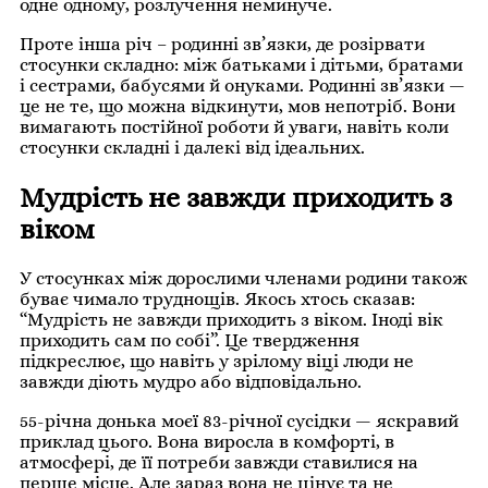
одне одному, розлучення неминуче.
Проте інша річ – родинні зв’язки, де розірвати
стосунки складно: між батьками і дітьми, братами
і сестрами, бабусями й онуками. Родинні зв’язки —
це не те, що можна відкинути, мов непотріб. Вони
вимагають постійної роботи й уваги, навіть коли
стосунки складні і далекі від ідеальних.
Мудрість не завжди приходить з
віком
У стосунках між дорослими членами родини також
буває чимало труднощів. Якось хтось сказав:
“Мудрість не завжди приходить з віком. Іноді вік
приходить сам по собі”. Це твердження
підкреслює, що навіть у зрілому віці люди не
завжди діють мудро або відповідально.
55-річна донька моєї 83-річної сусідки — яскравий
приклад цього. Вона виросла в комфорті, в
атмосфері, де її потреби завжди ставилися на
перше місце. Але зараз вона не цінує та не