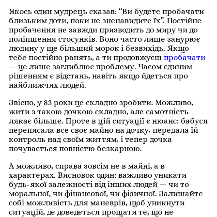
Якось один мудрець сказав: “Ви будете пробачати
близьким доти, поки не зненавидите їх”. Постійне
пробачення не завжди призводить до миру чи до
поліпшення стосунків. Воно часто лише занурює
людину у ще більший морок і безвихідь. Якщо
тебе постійно ранять, а ти продовжуєш
пробачати
— це лише заглиблює проблему. Часом єдиним
рішенням є відстань, навіть якщо йдеться про
найближчих людей.
Звісно, у 83 роки це складно зробити. Можливо,
жити з такою дочкою складно, але самотність
лякає більше. Проте в цій ситуації є нюанс: бабуся
переписала все своє майно на дочку, передала їй
контроль над своїм життям, і тепер дочка
почувається повністю безкарною.
А можливо, справа зовсім не в майні, а в
характерах. Висновок один: важливо уникати
будь-якої залежності від інших людей — чи то
моральної, чи фінансової, чи фізичної. Залишайте
собі можливість для маневрів, щоб уникнути
ситуацій, де доведеться прощати те, що не