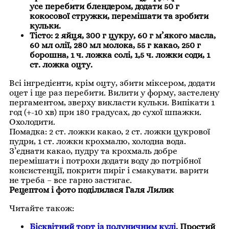
усе перебити блендером, додати 50 г
кокосової стружки, перемішати та зробити
кульки.
Тісто: 2 яйця, 300 г цукру, 60 г м’якого масла,
60 мл олії, 280 мл молока, 55 г какао, 250 г
борошна, 1 ч. ложка солі, 1,5 ч. ложки соди, 1
ст. ложка оцту.
Всі інгредієнти, крім оцту, збити міксером, додати
оцет і ще раз перебити. Вилити у форму, застелену
пергаментом, зверху викласти кульки. Випікати 1
год (+-10 хв) при 180 градусах, до сухої шпажки.
Охолодити.
Помадка: 2 ст. ложки какао, 2 ст. ложки цукрової
пудри, 1 ст. ложки крохмалю, холодна вода.
З’єднати какао, пудру та крохмаль добре
перемішати і потрохи додати воду до потрібної
консистенції, покрити пиріг і смакувати. варити
не треба – все гарно застигає.
Рецептом і фото поділилася Галя Лилик
Читайте також:
Бісквітний торт із полуничним кулі
. Простий