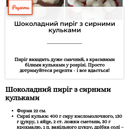
Рецепти
Шоколадний пиріг з сирними
кульками
Пиріг виходить дуже смачний, з красивими
білими кульками у розрізі. Просто
дотримуйтеся рецепта - і все вдасться!
Шоколадний пиріг з сирними
кульками
Форма 22 см.
Сирні кульки: 400 г сиру кисломолочного, 130
г цукру, 1 яйце, 2 ст. ложки сметани, 30 г
крохмалю, 1 п. ванільного цукру, дрібка солі –