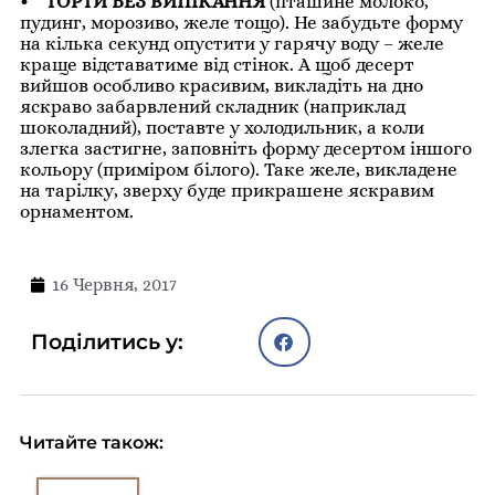
• ТОРТИ БЕЗ ВИПІКАННЯ
(пташине молоко,
пудинг, морозиво, желе тощо). Не забудьте форму
на кілька секунд опустити у гарячу воду – желе
краще відставатиме від стінок. А щоб десерт
вийшов особливо красивим, викладіть на дно
яскраво забарвлений складник (наприклад
шоколадний), поставте у холодильник, а коли
злегка застигне, заповніть форму десертом іншого
кольору (приміром білого). Таке желе, викладене
на тарілку, зверху буде прикрашене яскравим
орнаментом.
16 Червня, 2017
Поділитись у:
Читайте також: