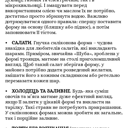
мікрохвильовці. І змащувати перед
використанням олією чи маслом їх не потрібно,
достатньо просто збризнути водою. Важливо
дотримуватися одного правила: спершу поставити
форму на основу (бляшку або піднос), а потім
заповнювати її тістом.
• САЛАТИ
. Гнучка силіконова форма – чудова
знахідка для любителів салатів, які викладають
шарами. Приміром, звичайна «Шуба», зроблена у
формі троянди, матиме на столі приголомшливий
вигляд. Щоб такий салат зберігав форму, у
майонез потрібно додати розведений желатин,
змішати його з кожним складником або ретельно
перемазати кожен шар.
• ХОЛОДЕЦЬ ТА ЗАЛИВНЕ
. Будь-яка суміш
овочів та м’яса матиме дуже ефектний вигляд,
якщо її залити у цікавій формі та викласти на
тарілку. Такі страви не потребують прикрашання.
У силіконових формах можна зробити як загальне,
так і порційне заливне.