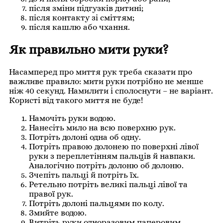
після зміни підгузків дитині;
після контакту зі сміттям;
після кашлю або чхання.
Як правильно мити руки?
Насамперед про миття рук треба сказати про
важливе правило: мити руки потрібно не менше
ніж 40 секунд. Намилити і сполоснути – не варіант.
Користі від такого миття не буде!
Намочіть руки водою.
Нанесіть мило на всю поверхню рук.
Потріть долоні одна об одну.
Потріть правою долонею по поверхні лівої
руки з переплетінням пальців й навпаки.
Аналогічно потріть долоню об долоню.
Зчепіть пальці й потріть їх.
Ретельно потріть великі пальці лівої та
правої рук.
Потріть долоні пальцями по колу.
Змийте водою.
Витріть руки одноразовим паперовим