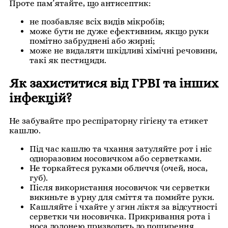
Проте пам’ятайте, що антисептик:
не позбавляє всіх видів мікробів;
може бути не дуже ефективним, якщо руки
помітно забруднені або жирні;
може не видаляти шкідливі хімічні речовини,
такі як пестициди.
Як захиститися від ГРВІ та інших
інфекцій?
Не забувайте про респіраторну гігієну та етикет
кашлю.
Під час кашлю та чхання затуляйте рот і ніс
одноразовим носовичком або серветками.
Не торкайтеся руками обличчя (очей, носа,
губ).
Після використання носовичок чи серветки
викиньте в урну для сміття та помийте руки.
Кашляйте і чхайте у згин ліктя за відсутності
серветки чи носовичка. Прикривання рота і
носа долонею призводить до поширення