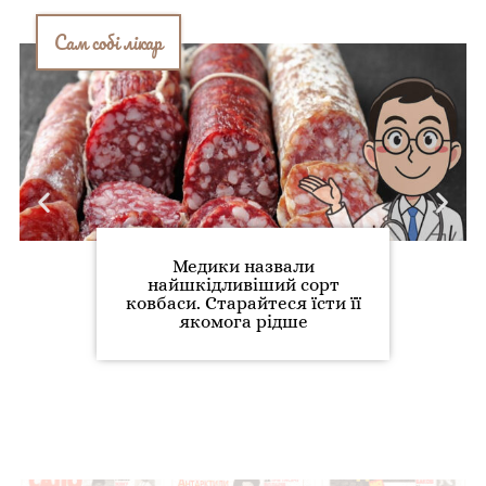
Сам собі лікар
Медики назвали
найшкідливіший сорт
ковбаси. Старайтеся їсти її
якомога рідше