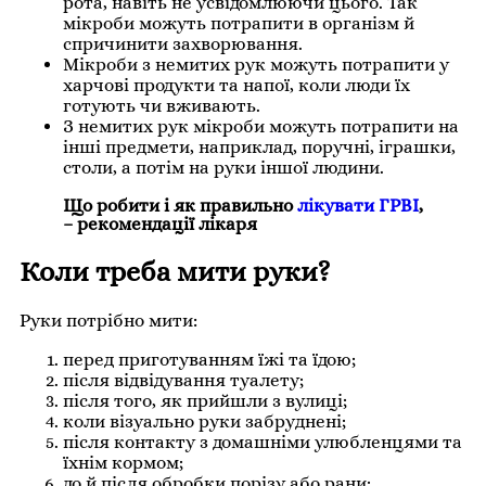
рота, навіть не усвідомлюючи цього. Так
мікроби можуть потрапити в організм й
спричинити захворювання.
Мікроби з немитих рук можуть потрапити у
харчові продукти та напої, коли люди їх
готують чи вживають.
З немитих рук мікроби можуть потрапити на
інші предмети, наприклад, поручні, іграшки,
столи, а потім на руки іншої людини.
Що робити і як правильно
лікувати ГРВІ
,
– рекомендації лікаря
Коли треба мити руки?
Руки потрібно мити:
перед приготуванням їжі та їдою;
після відвідування туалету;
після того, як прийшли з вулиці;
коли візуально руки забруднені;
після контакту з домашніми улюбленцями та
їхнім кормом;
до й після обробки порізу або рани;