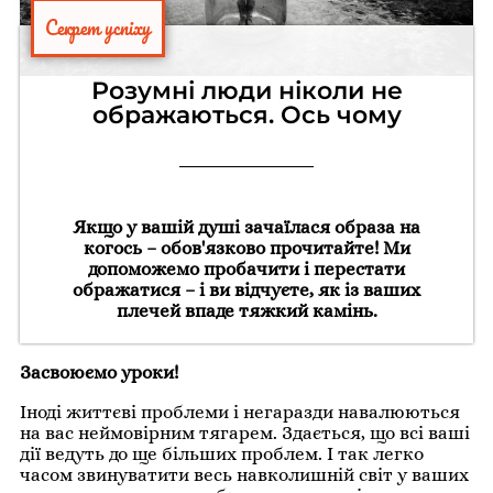
Секрет успіху
Розумні люди ніколи не
ображаються. Ось чому
Якщо у вашій душі зачаїлася образа на
когось – обов'язково прочитайте! Ми
допоможемо пробачити і перестати
ображатися – і ви відчуєте, як із ваших
плечей впаде тяжкий камінь.
Засвоюємо уроки!
Іноді життєві проблеми і негаразди навалюються
на вас неймовірним тягарем. Здається, що всі ваші
дії ведуть до ще більших проблем. І так легко
часом звинуватити весь навколишній світ у ваших