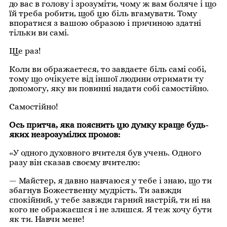
до вас в голову і зрозуміти, чому ж вам боляче і що
їй треба робити, щоб цю біль вгамувати. Тому
впоратися з вашою образою і причиною здатні
тільки ви самі.
Ще раз!
Коли ви ображаєтеся, то завдаєте біль самі собі,
тому що очікуєте від іншої людини отримати ту
допомогу, яку ви повинні надати собі самостійно.
Самостійно!
Ось притча, яка пояснить цю думку краще будь-
яких незрозумілих промов:
«У одного духовного вчителя був учень. Одного
разу він сказав своєму вчителю:
— Майстер, я давно навчаюся у тебе і знаю, що ти
збагнув Божественну мудрість. Ти завжди
спокійний, у тебе завжди гарний настрій, ти ні на
кого не ображаєшся і не злишся. Я теж хочу бути
як ти. Навчи мене!