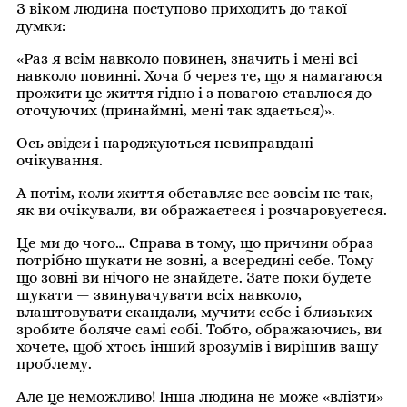
З віком людина поступово приходить до такої
думки:
«Раз я всім навколо повинен, значить і мені всі
навколо повинні. Хоча б через те, що я намагаюся
прожити це життя гідно і з повагою ставлюся до
оточуючих (принаймні, мені так здається)».
Ось звідси і народжуються невиправдані
очікування.
А потім, коли життя обставляє все зовсім не так,
як ви очікували, ви ображаєтеся і розчаровуєтеся.
Це ми до чого… Справа в тому, що причини образ
потрібно шукати не зовні, а всередині себе. Тому
що зовні ви нічого не знайдете. Зате поки будете
шукати — звинувачувати всіх навколо,
влаштовувати скандали, мучити себе і близьких —
зробите боляче самі собі. Тобто, ображаючись, ви
хочете, щоб хтось інший зрозумів і вирішив вашу
проблему.
Але це неможливо! Інша людина не може «влізти»