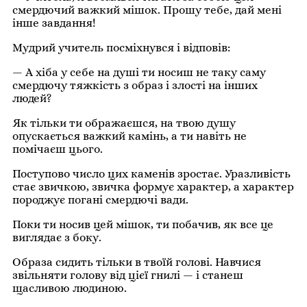
смердючий важкий мішок. Прошу тебе, дай мені
інше завдання!
Мудрий учитель посміхнувся і відповів:
— А хіба у себе на душі ти носиш не таку саму
смердючу тяжкість з образ і злості на інших
людей?
Як тільки ти ображаєшся, на твою душу
опускається важкий камінь, а ти навіть не
помічаєш цього.
Поступово число цих каменів зростає. Уразливість
стає звичкою, звичка формує характер, а характер
породжує погані смердючі вади.
Поки ти носив цей мішок, ти побачив, як все це
виглядає з боку.
Образа сидить тільки в твоїй голові. Навчися
звільняти голову від цієї гнилі — і станеш
щасливою людиною.