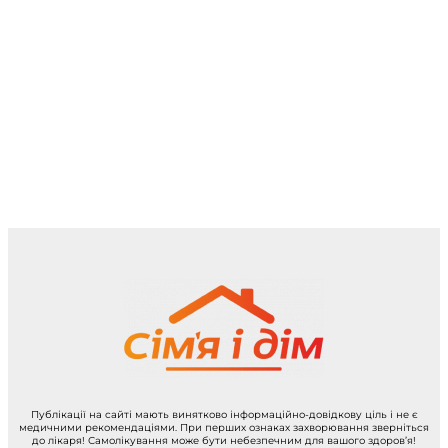
Публікації на сайті мають винятково інформаційно-довідкову ціль і не є
медичними рекомендаціями. При перших ознаках захворювання зверніться
до лікаря! Самолікування може бути небезпечним для вашого здоров’я!