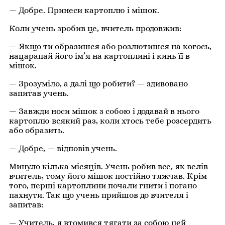
— Добре. Принеси картоплю і мішок.
Коли учень зробив це, вчитель продовжив:
— Якщо ти образишся або розлютишся на когось,
нацарапай його ім’я на картоплині і кинь її в
мішок.
— Зрозуміло, а далі що робити? — здивовано
запитав учень.
— Завжди носи мішок з собою і додавай в нього
картоплю всякий раз, коли хтось тебе розсердить
або образить.
— Добре, — відповів учень.
Минуло кілька місяців. Учень робив все, як велів
вчитель, тому його мішок постійно тяжчав. Крім
того, перші картоплини почали гнити і погано
пахнути. Так що учень прийшов до вчителя і
запитав:
— Учитель, я втомився тягати за собою цей