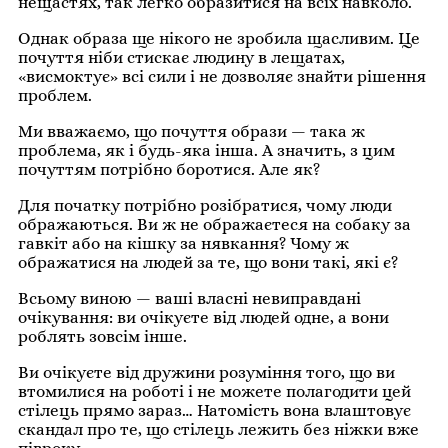
нещастях, так легко образитися на всіх навколо.
Однак образа ще нікого не зробила щасливим. Це
почуття ніби стискає людину в лещатах,
«висмоктує» всі сили і не дозволяє знайти рішення
проблем.
Ми вважаємо, що почуття образи — така ж
проблема, як і будь-яка інша. А значить, з цим
почуттям потрібно боротися. Але як?
Для початку потрібно розібратися, чому люди
ображаються. Ви ж не ображаєтеся на собаку за
гавкіт або на кішку за нявкання? Чому ж
ображатися на людей за те, що вони такі, які є?
Всьому виною — ваші власні невиправдані
очікування: ви очікуєте від людей одне, а вони
роблять зовсім інше.
Ви очікуєте від дружини розуміння того, що ви
втомилися на роботі і не можете полагодити цей
стілець прямо зараз… Натомість вона влаштовує
скандал про те, що стілець лежить без ніжки вже