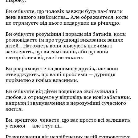
півроку.
Ви очікуєте, що чоловік завжди буде пам’ятати
день вашого знайомства… Але ображаєтеся, коли
не отримуєте від нього подарунок на річницю.
Ви очікуєте розуміння і поради від батьків, коли
розповідаєте їм про труднощі виховання ваших
дітей… Натомість вони знизують плечима і
заявляють, що ви самі винні, або що вони
натерпілися від вас і не такого.
Ви розраховуєте на допомогу друзів, але вони
стверджують, що ваші проблеми — дурниця
порівняно з їхніми власними.
Ви очікуєте від дітей подяки за свої зусилля і
любов, а отримуєте у відповідь все нові забаганки,
капризи і звинувачення в нерозумінні сучасного
життя.
Ви, зрештою, чекаєте, що вас просто всі залишать
у спокої — але і тут ні…
Розчарування від нездійснених надій супроводжує