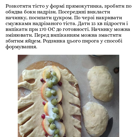
Розкотити тісто у формі прямокутника, зробити по
обидва боки надрізи. Посередині викласти
начинку, посипати цукром. По черзі накривати
смужками надрізаного тіста. Дати 15 хв підрости і
випікати при 170 ОС до готовності. Начинку можна
змінювати. Перед випіканням можна змастити
збитим яйцем. Родзинка цього пирога у способі
формування.