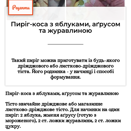
Рецепти
Пиріг-коса з яблуками, аґрусом
та журавлиною
Такий пиріг можна приготувати із будь-якого
дріжджового або листково-дріжджового
тіста. Його родзинка - у начинці і способі
формування.
Пиріг-коса з яблуками, аґрусом та журавлиною
Тісто звичайне дріжджове або магазинне
листково-дріжджове тісто. Для начинки на один
пиріг: 2 яблука, жменя аґрусу (готую з
мороженого), 2 ст. ложки журавлини, 2 ст. ложки
цукру.