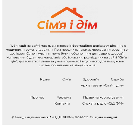
Публікації на сайті мають винятково інформаційно-довідкову ціль і не є
медичними рекомендаціями. При перших ознаках захворювання зверніться
до лікаря! Самолікування може бути небезпечним для вашого здоров’я!
Копіювання будь-яких матеріалів або їх частин, розміщених на сайті “Сім’я і
дім”, дозволяється лише за умови прямого і відкритого для пошукових
систем посилання на simya.com.ua
Кухня
Сім’я
Здоров’я
Садиба
Архів газети «Сім’я і дім»
Про нас
Реклама
Правила користування
Контакти
Слухати радіо «СіД ФМ»
© Агенція медіа-технологій «СІД ІНФОРМ», 2003-2023 . Усі права захищені.