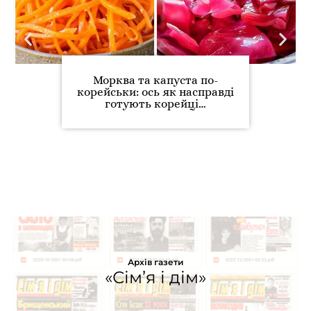
Морква та капуста по-
корейськи: ось як насправді
готують корейці…
Архів газети
«Сім’я і дім»