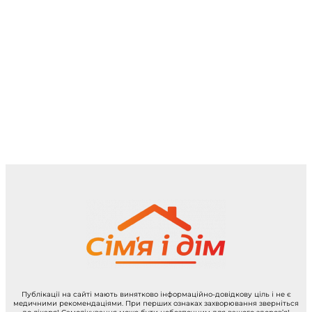
Публікації на сайті мають винятково інформаційно-довідкову ціль і не є
медичними рекомендаціями. При перших ознаках захворювання зверніться