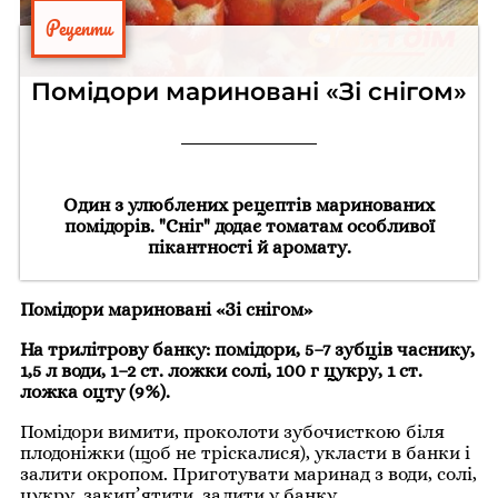
Рецепти
Помідори мариновані «Зі снігом»
Один з улюблених рецептів маринованих
помідорів. "Сніг" додає томатам особливої
пікантності й аромату.
Помідори мариновані «Зі снігом»
На трилітрову банку: помідори, 5–7 зубців часнику,
1,5 л води, 1–2 ст. ложки солі, 100 г цукру, 1 ст.
ложка оцту (9%).
Помідори вимити, проколоти зубочисткою біля
плодоніжки (щоб не тріскалися), укласти в банки і
залити окропом. Приготувати маринад з води, солі,
цукру, закип’ятити, залити у банку.