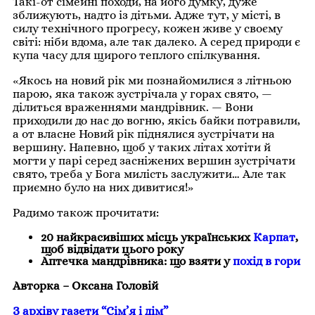
Такі-от сімейні походи, на його думку, дуже
зближують, надто із дітьми. Адже тут, у місті, в
силу технічного прогресу, кожен живе у своєму
світі: ніби вдома, але так далеко. А серед природи є
купа часу для щирого теплого спілкування.
«Якось на новий рік ми познайомилися з літньою
парою, яка також зустрічала у горах свято, —
ділиться враженнями мандрівник. — Вони
приходили до нас до вогню, якісь байки потравили,
а от власне Новий рік піднялися зустрічати на
вершину. Напевно, щоб у таких літах хотіти й
могти у парі серед засніжених вершин зустрічати
свято, треба у Бога милість заслужити… Але так
приємно було на них дивитися!»
Радимо також прочитати:
20 найкрасивіших місць українських
Карпат
,
щоб відвідати цього року
Аптечка мандрівника: що взяти у
похід в гори
Авторка – Оксана Головій
З архіву газети “Сім’я і дім”