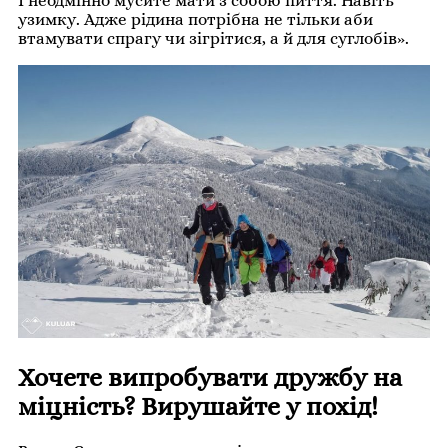
І неодмінно мусите мати з собою пиття. Навіть
узимку. Адже рідина потрібна не тільки аби
втамувати спрагу чи зігрітися, а й для суглобів».
Хочете випробувати дружбу на
міцність? Вирушайте у похід!