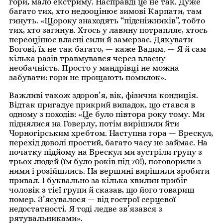
гори, мало екстриму. Насправді це не так. Дуже
багато тих, хто недооцінює зимові Карпати, там
гинуть. «Щороку знаходять “підсніжників”, тобто
тих, хто загинув. Хтось у лавину потрапляє, хтось
переоцінює власні сили й замерзає. Дякувати
Богові, їх не так багато, — каже Вадим. — Я й сам
кілька разів травмувався через власну
необачність. Просто у мандрівці не можна
забувати: гори не прощають помилок».
Важливі також здоров’я, вік, фізична кондиція.
Відтак пригадує прикрий випадок, що стався в
одному з походів: «Це було півтора року тому. Ми
піднялися на Говерлу, потім вирішили йти
Чорногірським хребтом. Наступна гора — Брескул,
перехід доволі простий, багато часу не займає. На
початку підйому на Брескул ми зустріли групу з
трьох людей (їм було років під 70!), поговорили з
ними і розійшлись. На вершині вирішили зробити
привал. І буквально за кілька хвилин прибіг
чоловік з тієї групи й сказав, що його товариш
помер. З’ясувалося — від гострої серцевої
недостатності. Я тоді ледве зв’язався з
рятувальниками».