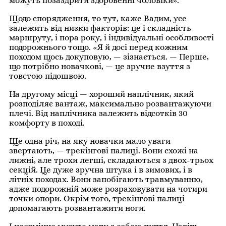
можуть позаздрити здоровенні чоловіки».
Щодо спорядження, то тут, каже Вадим, усе
залежить від низки факторів: це і складність
маршруту, і пора року, і індивідуальні особливості
подорожнього тощо. «Я й досі перед кожним
походом щось докуповую, — зізнається. — Перше,
що потрібно новачкові, — це зручне взуття з
товстою підошвою.
На другому місці — хороший наплічник, який
розподіляє вантаж, максимально розвантажуючи
плечі. Від наплічника залежить відсотків 30
комфорту в поході.
Ще одна річ, на яку новачки мало уваги
звертають, — трекінгові палиці. Вони схожі на
лижні, але трохи легші, складаються з двох-трьох
секцій. Це дуже зручна штука і в зимових, і в
літніх походах. Вони запобігають травмуванню,
адже подорожній може розраховувати на чотири
точки опори. Окрім того, трекінгові палиці
допомагають розвантажити ноги.