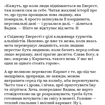
«Кажуть, що коли люди піднімаються на Еверест,
там кожен сам за себе. Читав жахливі історії про
те, що група проходила повз людину, яка
помирала, й просто записувала її координати,
персональні дані — і рухалася далі, — ділиться
Вадим. — Ніхто не відступає від мети. Н
а Східному Евересті є цілі кладовища туристів,
альпіністів. Напевно, це вже та межа, коли якась
мета перевершує людяність, коли людина
перестає бути людиною, коли бачить перед собою
лише вершину, якої прагне досягти. Слава Богу, в
нас, зокрема у Карпатах, такого нема. У нас всі
один за одного стоять горою».
А ще великою перевагою Карпат є те, що під час
мандрівки, щоправда, не завжди, можна
натрапити серед гір на колибу, аби переночувати.
Часто там є і дрова, і пічка, щоб приготувати їжу
та зігрітися. Хоча, попереджає Вадим, не варто
стовідсотково на це розраховувати, треба бути
готовими ночувати і на снігу в наметі. Головне —
теплий спальник і якісний каримат. Ну і,