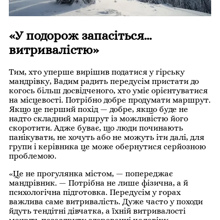
«У подорож запасіться…
витривалістю»
Тим, хто уперше вирішив податися у гірську
мандрівку, Вадим радить передусім пристати до
когось більш досвідченого, хто уміє орієнтуватися
на місцевості. Потрібно добре продумати маршрут.
Якщо це перший похід — добре, якщо буде не
надто складний маршрут із можливістю його
скоротити. Адже буває, що люди починають
панікувати, не хочуть або не можуть іти далі, для
групи і керівника це може обернутися серйозною
проблемою.
«Це не прогулянка містом, — попереджає
мандрівник. — Потрібна не лише фізична, а й
психологічна підготовка. Передусім у горах
важлива саме витривалість. Дуже часто у походи
йдуть тендітні дівчатка, а їхній витривалості