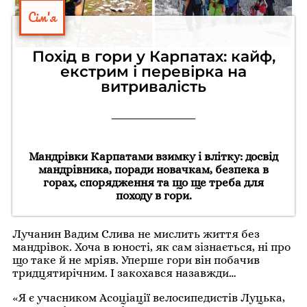
Сім'я
Похід в гори у Карпатах: кайф,
екстрим і перевірка на
витривалість
Мандрівки Карпатами взимку і влітку: досвід
мандрівника, поради новачкам, безпека в
горах, спорядження та що ще треба для
походу в гори.
Лучанин Вадим Слива не мислить життя без
мандрівок. Хоча в юності, як сам зізнається, ні про
що таке й не мріяв. Уперше гори він побачив
тридцятирічним. І закохався назавжди…
«Я є учасником Асоціації велосипедистів Луцька,