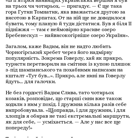
«Із п’ятірки найвищих українських вершин я був
на трьох чи чотирьох, — пригадує. — Є ще така
гора Гутин Томнатик, яка вважається другою за
висотою в Карпатах. От на ній ще не доводилося
бувати, тому планую й туди дістатися. Був я біля її
підніжжя — там є неймовірно красиве озеро
Бребенескул — найвисокогірніше озеро України».
Загалом, каже Вадим, він не надто любить
Чорногірський хребет через його надмірну
популярність. Зокрема Говерлу, хай як прикро,
туристи перетворили на смітник із купою пляшок
з-під шампанського та похабними написами на
кшталт «Тут був…». Прикро, але нині на Говерлу
йдуть… для галочки.
Не без гордості Вадим Слива, тато чотирьох
козаків, розповідає, що старші сини вже також
ходили з ним у похід. І дружина кілька разів себе
випробовувала. «Щоправда, і для дружини, і для
хлопців я обирав не такі екстремальні маршрути,
як для себе, — усміхається. — Але у нас все ще
попереду!»