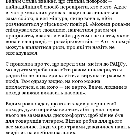
Вадим Слива вважає, що спільна подорож —
найнадійніший спосіб перевірити, хто є хто. Адже
в екстремальних умовах людина залишається
сама собою, а вся мішура, якщо вона є, ніби
розчиняється у гірському повітрі. «Можеш роками
спілкуватися з людиною, навчатися разом чи
працювати, вважати своїм другом і не знати, якою
вона є насправді, — розмірковує він. — А от у поході
можуть виявитися риси, про які ти навіть не
здогадувався.
Є приказка про те, що перед тим, як іти до РАЦСу,
молодятам треба поклеїти разом шпалери, то я
радив би не шпалери клеїти, а вирушати разом у
похід. Там одразу видно, на кого можна
покластися, а на кого — не варто. Вдача людини в
поході завжди вилазить назовні».
Вадим розповідає, що коли ходив у перші свої
походи, дуже переймався тим, аби група через
нього не зазнавала дискомфорту, щоб він не був
для товаришів тягарем. Відтак робив для цього
все можливе. Іноді через травми доводилося навіть
«сидіти» на знеболювальних.