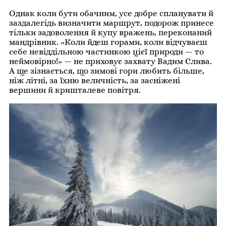
Однак коли бути обачним, усе добре спланувати й
заздалегідь визначити маршрут, подорож принесе
тільки задоволення й купу вражень, переконаний
мандрівник. «Коли йдеш горами, коли відчуваєш
себе невіддільною частинкою цієї природи — то
неймовірно!» — не приховує захвату Вадим Слива.
А ще зізнається, що зимові гори любить більше,
ніж літні, за їхню величність, за засніжені
вершини й кришталеве повітря.