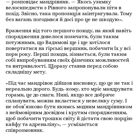
— розповідає мандрівник. — Якось узимку
велосипедисти з Рівного запропонували піти в
похід. Звісно, така пропозиція заінтригувала. Тому
без вагань погодився й досі про це не шкодую».
Враження від того першого походу, на який навіть
спорядження довелося позичати, були таким
потужними, що Вадимові ще і ще хотілося
повертатися на гірські вершини, побачити їх у всі
пори року. Перші походи, зізнається, були таким
собі випробуванням своїх фізичних можливостей
та витривалості. Щоразу ставив перед собою
складнішу мету.
«Під час мандрівок дійшов висновку, що це не так і
нереально дорого. Будь-кому, хто мріє мандрувати
горами, це до снаги. Нині, якщо все добряче
спланувати, можна вкластися у невелику суму. І
не обов’язково бути якимсь модним мандрівником
з неймовірним досвідом і крутим спорядженням,
щоб побачити трошки світу й дістати свою порцію
кайфу та адреналіну», — усміхається
співрозмовник.