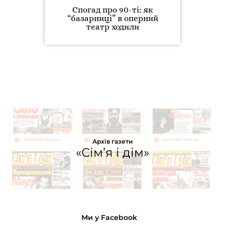
Спогад про 90-ті: як
“базарниці” в оперний
театр ходили
Архів газети
«Сім’я і дім»
Ми у Facebook