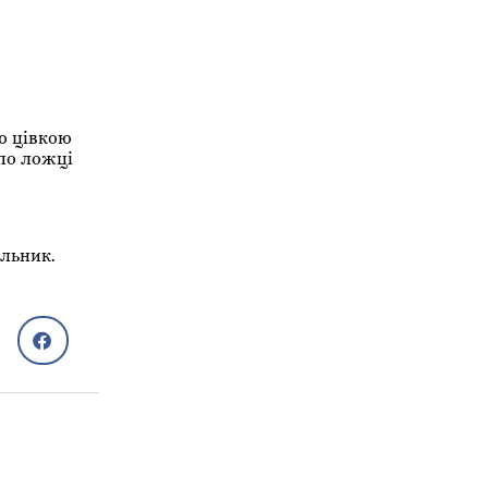
ю цівкою
 по ложці
ильник.