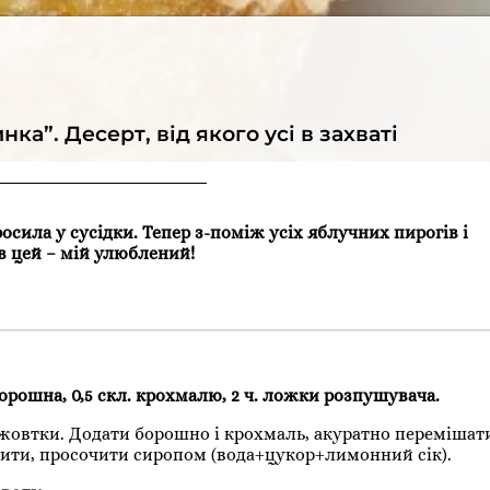
а”. Десерт, від якого усі в захваті
сила у сусідки. Тепер з-поміж усіх яблучних пирогів і
в цей – мій улюблений!
. борошна, 0,5 скл. крохмалю, 2 ч. ложки розпушувача.
у жовтки. Додати борошно і крохмаль, акуратно переміша
лодити, просочити сиропом (вода+цукор+лимонний сік).