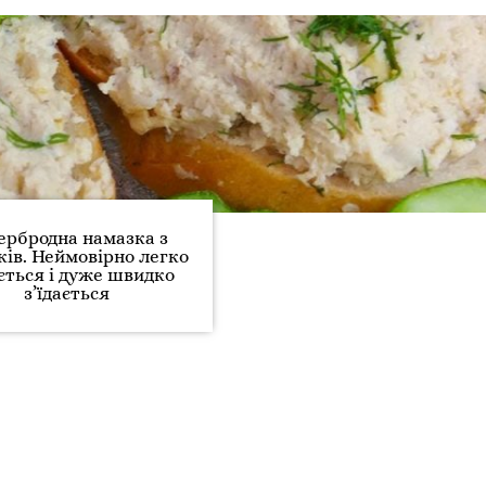
ербродна намазка з
ків. Неймовірно легко
ється і дуже швидко
з’їдається