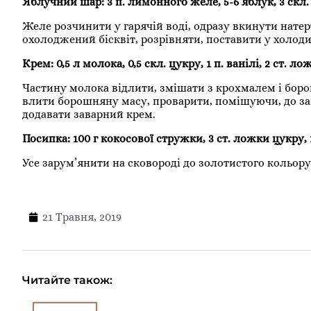
Яблучний шар: 3 п. лимонного желе, 5-6 яблук, 3 скл.
Желе розчинити у гарячій воді, одразу вкинути натер
охолоджений бісквіт, розрівняти, поставити у холод
Крем: 0,5 л молока, 0,5 скл. цукру, 1 п. ванілі, 2 ст. 
Частину молока відлити, змішати з крохмалем і бор
влити борошняну масу, проварити, помішуючи, до заг
додавати заварний крем.
Посипка: 100 г кокосової стружки, 3 ст. ложки цукру, 
Усе зарум’янити на сковороді до золотистого кольору
21 Травня, 2019
Читайте також: