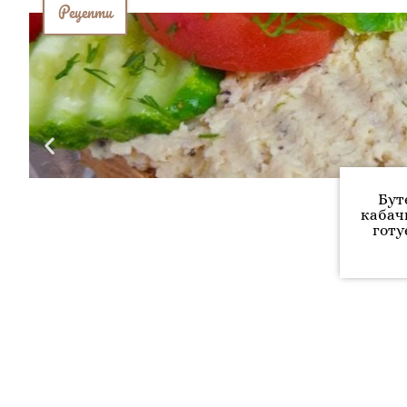
Рецепти
Бут
кабач
готу