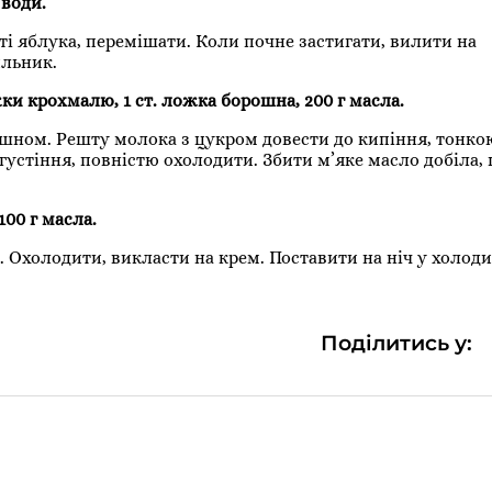
 води.
ті яблука, перемішати. Коли почне застигати, вилити на
ильник.
ложки крохмалю, 1 ст. ложка борошна, 200 г масла.
ошном. Решту молока з цукром довести до кипіння, тонко
устіння, повністю охолодити. Збити м’яке масло добіла,
100 г масла.
. Охолодити, викласти на крем. Поставити на ніч у холод
Поділитись у: