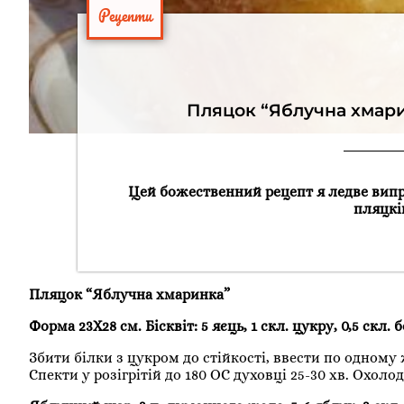
Рецепти
Пляцок “Яблучна хмаринк
Цей божественний рецепт я ледве випро
пляцкі
Пляцок “Яблучна хмаринка”
Форма 23Х28 см. Бісквіт: 5 яєць, 1 скл. цукру, 0,5 скл
Збити білки з цукром до стійкості, ввести по одном
Спекти у розігрітій до 180 ОС духовці 25-30 хв. Охо