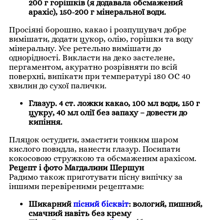
200 г горішків (я додавала обсмажений
арахіс), 150-200 г мінеральної води.
Просіяні борошно, какао і розпушувач добре
вимішати, додати цукор, олію, горішки та воду
мінеральну. Усе ретельно вимішати до
однорідності. Викласти на деко застелене,
пергаментом, акуратно розрівняти по всій
поверхні, випікати при температурі 180 ОС 40
хвилин до сухої палички.
Глазур. 4 ст. ложки какао, 100 мл води, 150 г
цукру, 40 мл олії без запаху – довести до
кипіння.
Пляцок остудити, змастити тонким шаром
кислого повидла, нанести глазур. Посипати
кокосовою стружкою та обсмаженим арахісом.
Рецепт і фото Магдалини Шершун
Радимо також приготувати пісну випічку за
іншими перевіреними рецептами:
Шикарний
пісний бісквіт
: вологий, пишний,
смачний навіть без крему