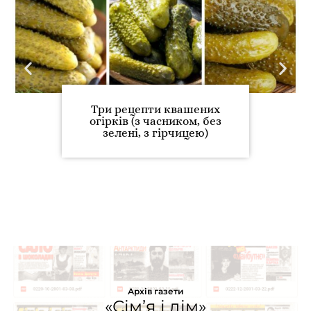
Три рецепти квашених
огірків (з часником, без
зелені, з гірчицею)
Архів газети
«Сім’я і дім»