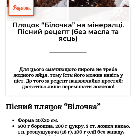
Рецепти
Пляцок “Білочка” на мінералці.
Пісний рецепт (без масла та
яєць)
Для цього смачнющого пирога не треба
жодного яйця, тому їсти його можна навіть у
піст. До того ж рецепт надзвичайно простий:
достатньо лише перемішати ложкою!
Пісний пляцок “Білочка”
Форма 20Х30 см.
500 г борошна, 200 г цукру, 3 ст. ложки какао,
1 п. розпушувача (18 г), 100 г олії без запаху,