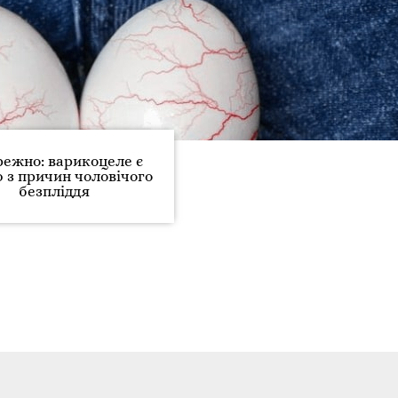
ежно: варикоцеле є
ю з причин чоловічого
безпліддя