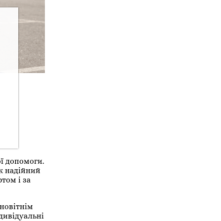
ої допомоги.
к надійний
том і за
 новітнім
ндивідуальні