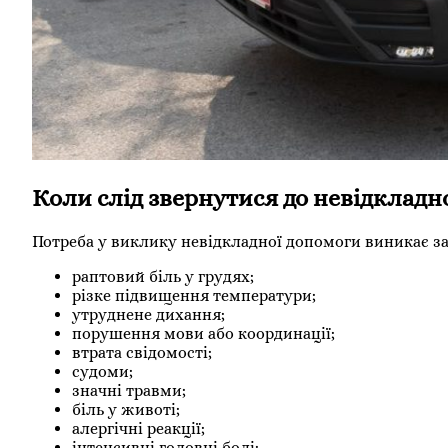
Коли слід звернутися до невідкладн
Потреба у виклику невідкладної допомоги виникає за
раптовий біль у грудях;
різке підвищення температури;
утруднене дихання;
порушення мови або координації;
втрата свідомості;
судоми;
значні травми;
біль у животі;
алергічні реакції;
інтенсивні головні болі;