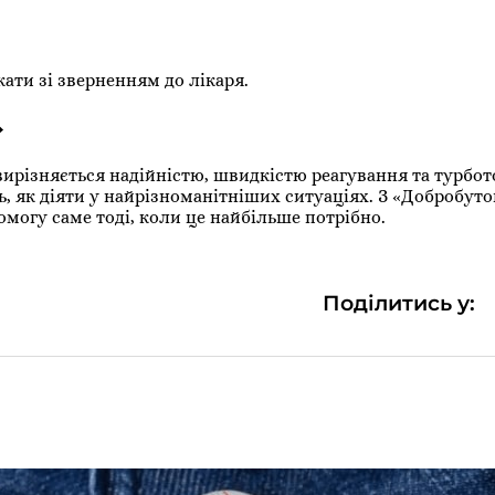
ати зі зверненням до лікаря.
»
ирізняється надійністю, швидкістю реагування та турбо
ть, як діяти у найрізноманітніших ситуаціях. З «Добробут
могу саме тоді, коли це найбільше потрібно.
Поділитись у: