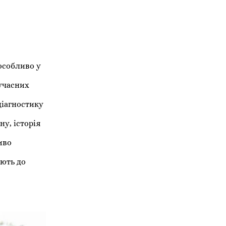
особливо у
сучасних
діагностику
у, історія
иво
ують до