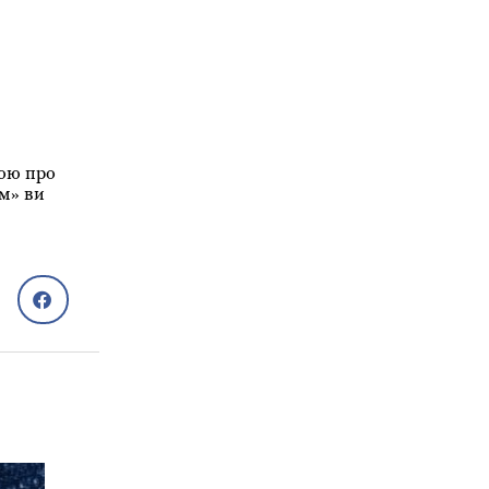
тою про
ом» ви
Схуднення