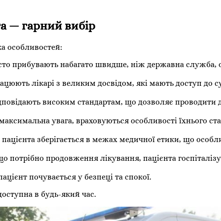
а — гарний вибір
ка особливостей:
асто прибувають набагато швидше, ніж державна служба, 
рацюють лікарі з великим досвідом, які мають доступ до 
дповідають високим стандартам, що дозволяє проводити 
максимальна увага, враховуються особливості їхнього стан
 пацієнта зберігається в межах медичної етики, що особл
кщо потрібно продовження лікування, пацієнта госпіталіз
ацієнт почувається у безпеці та спокої.
оступна в будь-який час.