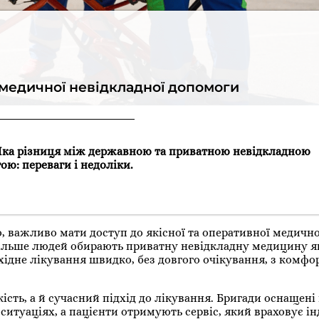
медичної невідкладної допомоги
Яка різниця між державною та приватною невідкладною
ою: переваги і недоліки.
о, важливо мати доступ до якісної та оперативної медичн
більше людей обирають приватну невідкладну медицину я
ідне лікування швидко, без довгого очікування, з комфор
ість, а й сучасний підхід до лікування. Бригади оснащені
 ситуаціях, а пацієнти отримують сервіс, який враховує і