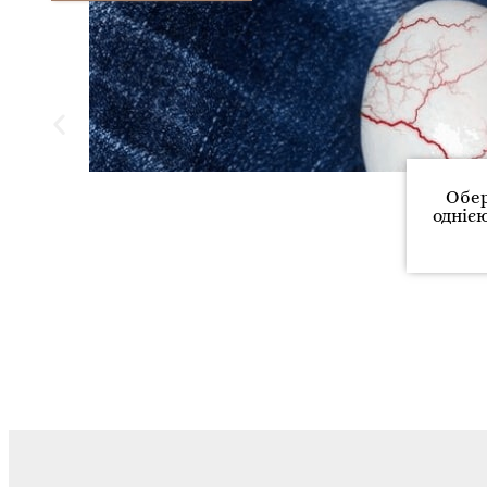
Обер
одніє