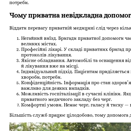
потреби.
Чому приватна невідкладна допомог
Віддати перевагу приватній медицині слід через кіль
Негайний виїзд. Бригади приватної допомоги ч
великих містах.
Професійні лікарі. У складі приватних бригад п
протоколів лікування.
Якісне обладнання. Автомобілі та оснащення ві
й лікування вже на місці.
Індивідуальний підхід. Пацієнтам приділяється 
хвороби, потреби.
Конфіденційність. Інформація про стан здоров’я
важливо для деяких випадків.
Можливість госпіталізації в сучасні клініки. Я
приватного медичного закладу без черг.
Комфортні умови. Немає черг, галасу й тиску — п
Більшість служб працює цілодобово, тому допомога д