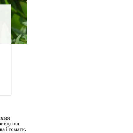
вними
ривці під
а і томати.