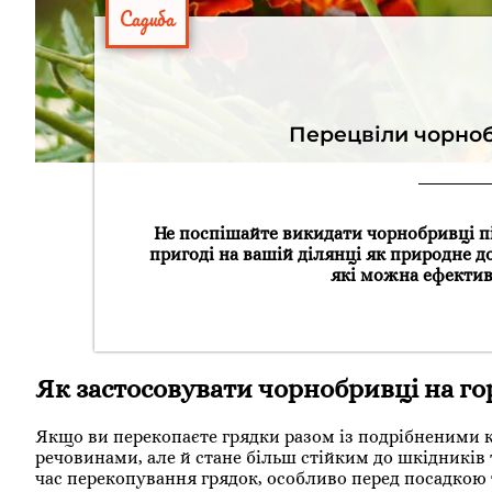
Садиба
Перецвіли чорноб
Не поспішайте викидати чорнобривці п
пригоді на вашій ділянці як природне до
які можна ефектив
Як застосовувати чорнобривці на го
Якщо ви перекопаєте грядки разом із подрібненими 
речовинами, але й стане більш стійким до шкідників 
час перекопування грядок, особливо перед посадкою т