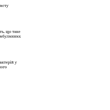
хисту
ь, що таке
 цибулинних
актерій у
шого