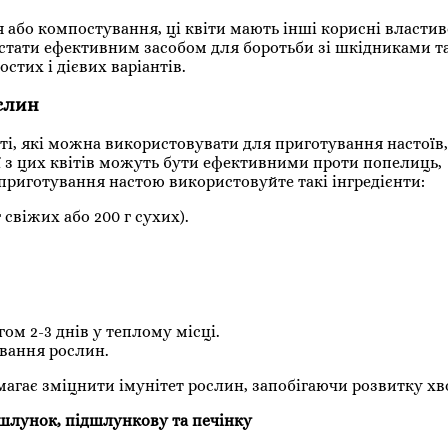
або компостування, ці квіти мають інші корисні властиво
стати ефективним засобом для боротьби зі шкідниками т
стих і дієвих варіантів.
слин
ті, які можна використовувати для приготування настоїв
 з цих квітів можуть бути ефективними проти попелиць,
приготування настою використовуйте такі інгредієнти:
 свіжих або 200 г сухих).
ом 2-3 днів у теплому місці.
ування рослин.
магає зміцнити імунітет рослин, запобігаючи розвитку хв
шлунок, підшлункову та печінку