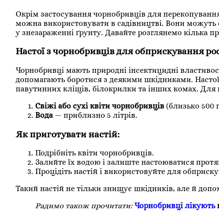
Окрім застосування чорнобривців для перекопування 
можна використовувати в садівництві. Вони можуть 
у знезараженні ґрунту. Давайте розглянемо кілька про
Настої з чорнобривців для обприскування ро
Чорнобривці мають природні інсектицидні властивос
допомагають боротися з деякими шкідниками. Настої
павутинних кліщів, білокрилки та інших комах. Для 
Свіжі або сухі квіти чорнобривців
(близько 500 г
Вода
— приблизно 5 літрів.
Як приготувати настій:
Подрібніть квіти чорнобривців.
Залийте їх водою і залиште настоюватися протяг
Процідіть настій і використовуйте для обприск
Такий настій не тільки знищує шкідників, але й допо
Радимо також прочитати:
Чорнобривці лікують