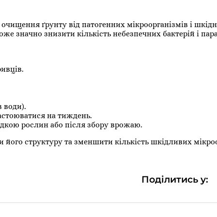
очищення ґрунту від патогенних мікроорганізмів і шкідн
же значно знизити кількість небезпечних бактерій і пара
ривців.
в води).
астоюватися на тиждень.
адкою рослин або після збору врожаю.
 його структуру та зменшити кількість шкідливих мікроо
Поділитись у: