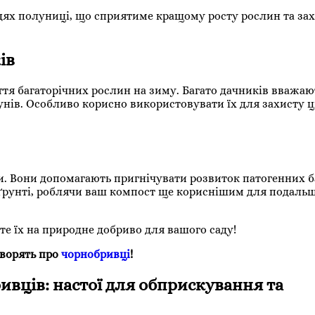
ях полуниці, що сприятиме кращому росту рослин та за
ів
я багаторічних рослин на зиму. Багато дачників вважают
изунів. Особливо корисно використовувати їх для захисту
. Вони допомагають пригнічувати розвиток патогенних б
 ґрунті, роблячи ваш компост ще кориснішим для подаль
е їх на природне добриво для вашого саду!
оворять про
чорнобривці
!
вців: настої для обприскування та