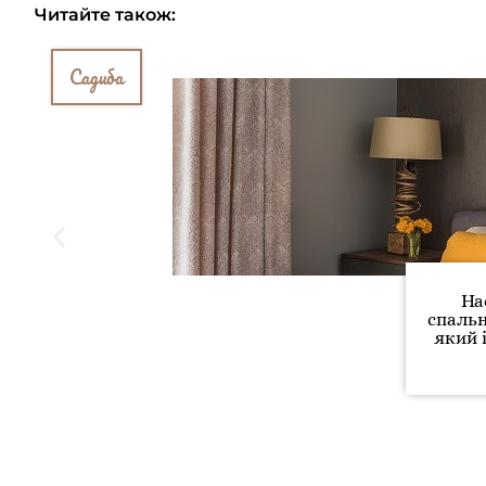
Читайте також:
Садиба
На
спальн
який 