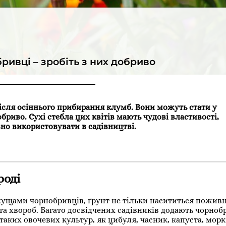
ривці – зробіть з них добриво
ісля осіннього прибирання клумб. Вони можуть стати у
бриво. Сухі стебла цих квітів мають чудові властивості,
но використовувати в садівництві.
роді
кущами чорнобривців, ґрунт не тільки насититься пожи
та хвороб. Багато досвідчених садівників додають чорноб
аких овочевих культур, як цибуля, часник, капуста, моркв