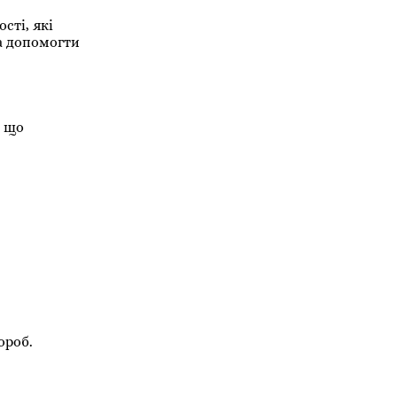
сті, які
а допомогти
, що
ороб.