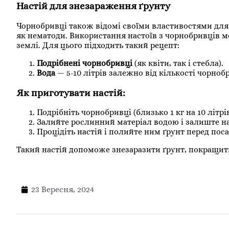
Настій для знезараження ґрунту
Чорнобривці також відомі своїми властивостями для 
як нематоди. Використання настоїв з чорнобривців мо
землі. Для цього підходить такий рецепт:
Подрібнені чорнобривці
(як квіти, так і стебла).
Вода
— 5-10 літрів залежно від кількості чорноб
Як приготувати настій:
Подрібніть чорнобривці (близько 1 кг на 10 літрі
Залийте рослинний матеріал водою і залиште н
Процідіть настій і полийте ним ґрунт перед пос
Такий настій допоможе знезаразити ґрунт, покращити
23 Вересня, 2024