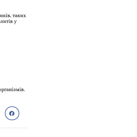
иків, таких
зитів у
рганізмів.