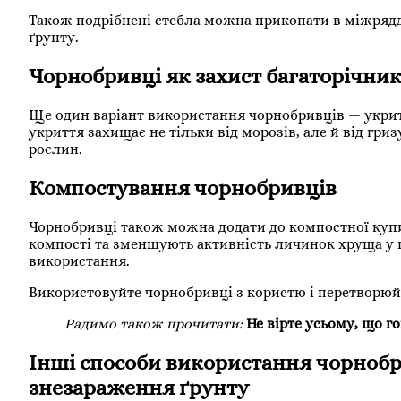
Також подрібнені стебла можна прикопати в міжрядд
ґрунту.
Чорнобривці як захист багаторічник
Ще один варіант використання чорнобривців — укритт
укриття захищає не тільки від морозів, але й від гр
рослин.
Компостування чорнобривців
Чорнобривці також можна додати до компостної купи
компості та зменшують активність личинок хруща у
використання.
Використовуйте чорнобривці з користю і перетворюйт
Радимо також прочитати:
Не вірте усьому, що г
Інші способи використання чорнобри
знезараження ґрунту