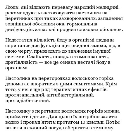
Люди, які віддають перевагу народній медицині,
рекомендують застосовувати настоянки на
перетинках при таких захворюваннях: запалення
зовнішньої оболонки ока, гормональна
дисфункція, запальні процеси слизових оболонок.
Недостатня кількість йоду в організмі людини
спричиняє дисфункцію щитовидної залози, що, в
свою чергу, призводить до зниження імунної
системи. Слабкість, швидка стомлюваність,
дратівливість — все це ознаки нестачі йоду в
організмі.
Настоянка на перегородках волоського горіха
допомагає впоратися з цими симптомами. Крім
того, у неї є ще ряд терапевтичних ефектів:
протизапальний, антибактеріальний,
протидіабетичний.
Настоянку з перетинок волоських горіхів можна
приймати і дітям. Для цього їх потрібно залити
водою і прокип’ятити протягом 10 хвилин. Потім
вилити в скляний посуд і зберігати в темному