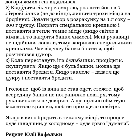
догори жмих і сік відділився.
2) Відцідити сік через марлю, розлити його в 3-
літрові банки (не до кінця, лишити трохи місця на
бродіння). Додати цукор з розрахунку на 1 л соку –
300 г цукру. Накрити спеціальною кришкою і
поставити в тепле темне місце (якщо світло в
кімнаті, то накрити банки чимось). Мені рукавиці
не підійшли, лопали, тому закриваю спеціальними
кришками. Час від часу банки бовтати, щоб
розчинився цукор.
3) Коли перестануть іти бульбашки, процідити,
скуштувати. Якщо ще є бульбашки, можна ще
поставити бродити. Якщо закисле – додати ще
цукру і поставити бродити.
І головне: щоб із вина не став оцет, стежте, щоб
всередину банки не потрапляло повітря, тому
рукавичкам я не довіряю. А ще щільно обмотую
ізолєнтою кришки, щоб не проходило повітря.
Якщо в вино бродить в теплому місці, то процес
буде швидший, у холодному – буде довго “думати”.
Рецепт Юлії Вафельки