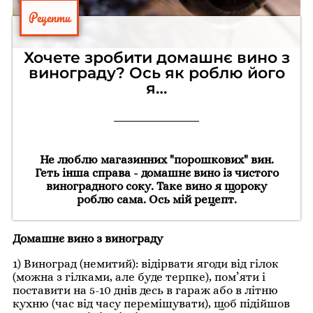
Рецепти
Хочете зробити домашнє вино з
винограду? Ось як роблю його
я…
Не люблю магазинних "порошкових" вин.
Геть інша справа - домашнє вино із чистого
виноградного соку. Таке вино я щороку
роблю сама. Ось мій рецепт.
Домашнє вино з винограду
1) Виноград (немитий): відірвати ягоди від гілок
(можна з гілками, але буде терпке), пом’яти і
поставити на 5-10 днів десь в гараж або в літню
кухню (час від часу перемішувати), щоб підійшов