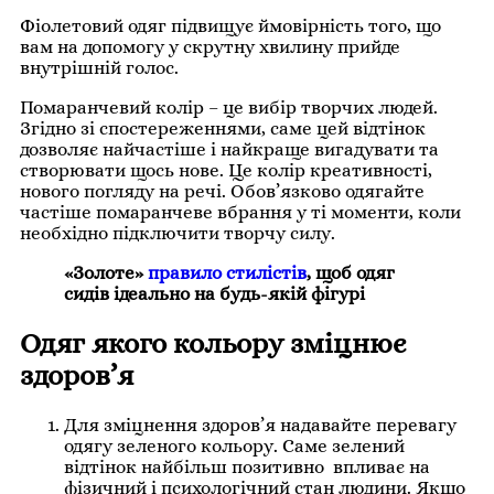
Фіолетовий одяг підвищує ймовірність того, що
вам на допомогу у скрутну хвилину прийде
внутрішній голос.
Помаранчевий колір – це вибір творчих людей.
Згідно зі спостереженнями, саме цей відтінок
дозволяє найчастіше і найкраще вигадувати та
створювати щось нове.
Це колір креативності,
нового погляду на речі.
Обов’язково одягайте
частіше помаранчеве вбрання у ті моменти, коли
необхідно підключити творчу силу.
«Золоте»
правило стилістів
, щоб одяг
сидів ідеально на будь-якій фігурі
Одяг якого кольору зміцнює
здоров’я
Для зміцнення здоров’я надавайте перевагу
одягу зеленого кольору.
Саме зелений
відтінок найбільш позитивно впливає на
фізичний і психологічний стан людини.
Якщо