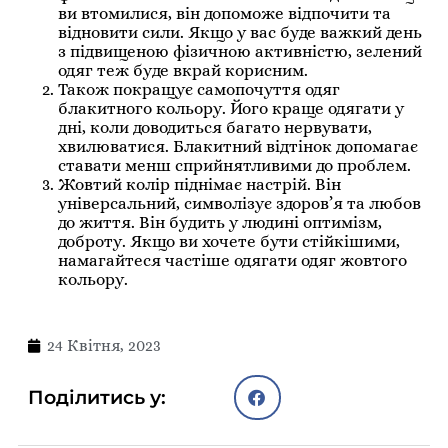
ви втомилися, він допоможе відпочити та
відновити сили.
Якщо у вас буде важкий день
з підвищеною фізичною активністю, зелений
одяг теж буде вкрай корисним.
Також покращує самопочуття одяг
блакитного кольору.
Його краще одягати у
дні, коли доводиться багато нервувати,
хвилюватися.
Блакитний відтінок допомагає
ставати менш сприйнятливими до проблем.
Жовтий колір піднімає настрій.
Він
універсальний, символізує здоров’я та любов
до життя.
Він будить у людині оптимізм,
доброту.
Якщо ви хочете бути стійкішими,
намагайтеся частіше одягати одяг жовтого
кольору.
24 Квітня, 2023
Поділитись у: