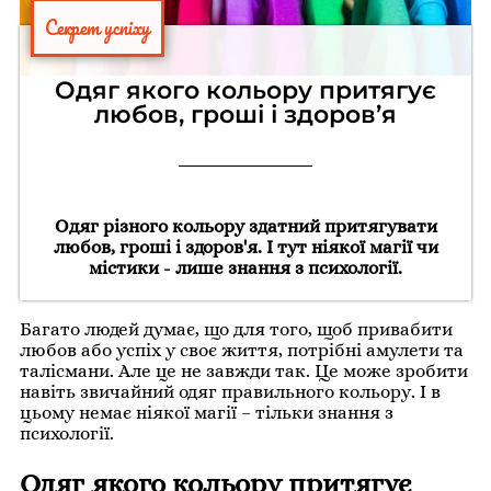
Секрет успіху
Одяг якого кольору притягує
любов, гроші і здоров’я
Одяг різного кольору здатний притягувати
любов, гроші і здоров'я. І тут ніякої магії чи
містики - лише знання з психології.
Багато людей думає, що для того, щоб привабити
любов або успіх у своє життя, потрібні амулети та
талісмани. Але це не завжди так. Це може зробити
навіть звичайний одяг правильного кольору. І в
цьому немає ніякої магії – тільки знання з
психології.
Одяг якого кольору притягує