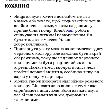
кохання
Якщо ви дуже хочете познайомитися з
кимось або хочете, щоб люди частіше хотіли
знайомитися з вами, то вам на допомогу
прийде білий колір.
Білий
одяг
робить
спілкування легким і невимушеним.
Ви
будете здаватиметеся більш
доброзичливими.
Привернути увагу можна за допомогою одягу
червоного кольору, але важливо бути вкрай
обережними, тому що надлишок червоного
кольору може бути розцінений як знак
агресії.
Намагайтеся вибирати якісь ледь
помітні червоні акценти, особливо якщо ви
зараз у пошуку партнера.
Можна також вибирати одяг ніжно-рожевого
кольору.
Він позитивно впливає те, як вас
сприймають інші люди.
Вони вважатимуть
вас більш романтичними, добрими та
таємничими.