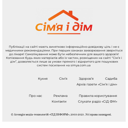
Публікації на сайті мають винятково інформаційно-довідкову ціль і не є
медичними рекомендаціями. При перших ознаках захворювання зверніться
до лікаря! Самолікування може бути небезпечним для вашого здоров’я!
Копіювання будь-яких матеріалів або їх частин, розміщених на сайті “Сім’я і
дім”, дозволяється лише за умови прямого і відкритого для пошукових
систем посилання на simya.com.ua
Кухня
Сім’я
Здоров’я
Садиба
Архів газети «Сім’я і дім»
Про нас
Реклама
Правила користування
Контакти
Слухати радіо «СіД ФМ»
© Агенція медіа-технологій «СІД ІНФОРМ», 2003-2023 . Усі права захищені.