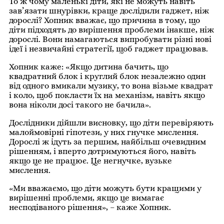
То ж чому маленькі діти, які не можуть навіть
зав’язати шнурівки, краще дослідили гаджет, ніж
дорослі? Хопник вважає, що причина в тому, що
діти підходять до вирішення проблеми інакше, ніж
дорослі. Вони намагаються випробувати різні нові
ідеї і незвичайні стратегії, щоб гаджет працював.
Хопник каже: «Якщо дитина бачить, що
квадратний блок і круглий блок незалежно один
від одного вмикали музику, то вона візьме квадрат
і коло, щоб покласти їх на механізм, навіть якщо
вона ніколи досі такого не бачила».
Дослідники дійшли висновку, що діти перевіряють
малоймовірні гіпотези, у них гнучке мислення.
Дорослі ж ідуть за першим, найбільш очевидним
рішенням, і вперто дотримуються його, навіть
якщо це не працює. Це негнучке, вузьке
мислення.
«Ми вважаємо, що діти можуть бути кращими у
вирішенні проблеми, якщо це вимагає
несподіваного рішення», – каже Хопник.