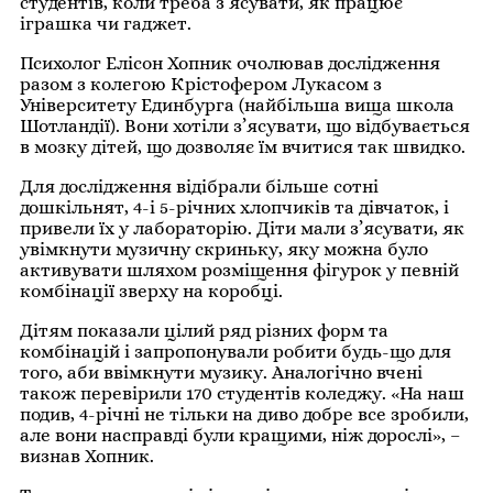
студентів, коли треба з’ясувати, як працює
іграшка чи гаджет.
Психолог Елісон Хопник очолював дослідження
разом з колегою Крістофером Лукасом з
Університету Единбурга (найбільша вища школа
Шотландії). Вони хотіли з’ясувати, що відбувається
в мозку дітей, що дозволяє їм вчитися так швидко.
Для дослідження відібрали більше сотні
дошкільнят, 4-і 5-річних хлопчиків та дівчаток, і
привели їх у лабораторію. Діти мали з’ясувати, як
увімкнути музичну скриньку, яку можна було
активувати шляхом розміщення фігурок у певній
комбінації зверху на коробці.
Дітям показали цілий ряд різних форм та
комбінацій і запропонували робити будь-що для
того, аби ввімкнути музику. Аналогічно вчені
також перевірили 170 студентів коледжу. «На наш
подив, 4-річні не тільки на диво добре все зробили,
але вони насправді були кращими, ніж дорослі», –
визнав Хопник.