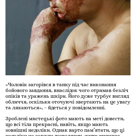
«Чоловік загорівся в танку під час виконання
бойового завдання, внаслідок чого отримав безліч
опіків та уражень шкіри. Його дуже турбує вигляд
обличчя, оскільки оточуючі звертають на це увагу
та лякаються», – йдеться у повідомленні.
Зроблені мистецькі фото мають на меті довести,
що всі тіла прекрасні, навіть, якщо мають
зовнішні недоліки. Однак варто пам’ятати, що ці
недоліки не завжди дозволяють жити звичним