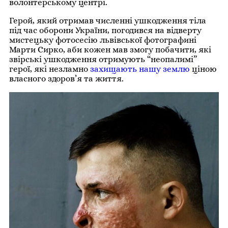
волонтерському центрі.
Герой, який отримав численні ушкодження тіла
під час оборони України, погодився на відверту
мистецьку фотосесію львівської фотографині
Марти Сирко, аби кожен мав змогу побачити, які
звірські ушкодження отримують “неопалимі”
герої, які незламно
захищають нашу землю
ціною
власного здоров’я та життя.