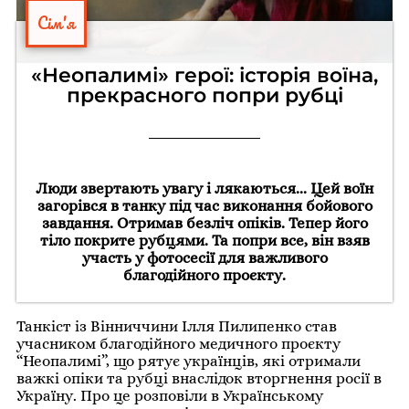
Сім'я
«Неопалимі» герої: історія воїна,
прекрасного попри рубці
Люди звертають увагу і лякаються... Цей воїн
загорівся в танку під час виконання бойового
завдання. Отримав безліч опіків. Тепер його
тіло покрите рубцями. Та попри все, він взяв
участь у фотосесії для важливого
благодійного проєкту.
Танкіст із Вінниччини Ілля Пилипенко став
учасником благодійного медичного проєкту
“Неопалимі”, що рятує українців, які отримали
важкі опіки та рубці внаслідок вторгнення росії в
Україну. Про це розповіли в Українському