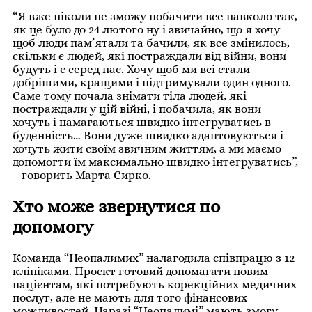
“Я вже ніколи не зможу побачити все навколо так,
як це було до 24 лютого ну і звичайно, що я хочу
щоб люди пам’ятали та бачили, як все змінилось,
скільки є людей, які постраждали від війни, вони
будуть і є серед нас. Хочу щоб ми всі стали
добрішими, кращими і підтримували один одного.
Саме тому почала знімати тіла людей, які
постраждали у цій війні, і побачила, як вони
хочуть і намагаються швидко інтегруватись в
буденність… Вони дуже швидко адаптовуються і
хочуть жити своїм звичним життям, а ми маємо
допомогти їм максимально швидко інтегруватись”,
– говорить Марта Сирко.
Хто може звернутися по
допомогу
Команда “Неопалимих” налагодила співпрацю з 12
клініками. Проєкт готовий допомагати новим
пацієнтам, які потребують корекційних медичних
послуг, але не мають для того фінансових
можливостей. Наразі “Неопалимі” мають змогу