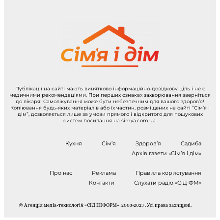
Публікації на сайті мають винятково інформаційно-довідкову ціль і не є
медичними рекомендаціями. При перших ознаках захворювання зверніться
до лікаря! Самолікування може бути небезпечним для вашого здоров’я!
Копіювання будь-яких матеріалів або їх частин, розміщених на сайті “Сім’я і
дім”, дозволяється лише за умови прямого і відкритого для пошукових
систем посилання на simya.com.ua
Кухня
Сім’я
Здоров’я
Садиба
Архів газети «Сім’я і дім»
Про нас
Реклама
Правила користування
Контакти
Слухати радіо «СіД ФМ»
© Агенція медіа-технологій «СІД ІНФОРМ», 2003-2023 . Усі права захищені.