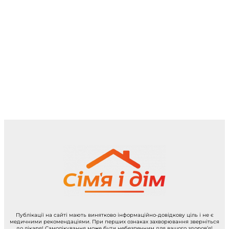
Публікації на сайті мають винятково інформаційно-довідкову ціль і не є
медичними рекомендаціями. При перших ознаках захворювання зверніться
до лікаря! Самолікування може бути небезпечним для вашого здоров’я!