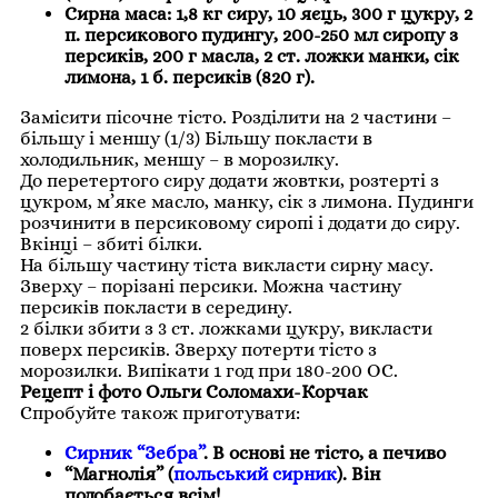
Сирна маса: 1,8 кг сиру, 10 яєць, 300 г цукру, 2
п. персикового пудингу, 200-250 мл сиропу з
персиків, 200 г масла, 2 ст. ложки манки, сік
лимона, 1 б. персиків (820 г).
Замісити пісочне тісто. Розділити на 2 частини –
більшу і меншу (1/3) Більшу покласти в
холодильник, меншу – в морозилку.
До перетертого сиру додати жовтки, розтерті з
цукром, м’яке масло, манку, сік з лимона. Пудинги
розчинити в персиковому сиропі і додати до сиру.
Вкінці – збиті білки.
На більшу частину тіста викласти сирну масу.
Зверху – порізані персики. Можна частину
персиків покласти в середину.
2 білки збити з 3 ст. ложками цукру, викласти
поверх персиків. Зверху потерти тісто з
морозилки. Випікати 1 год при 180-200 ОС.
Рецепт і фото Ольги Соломахи-Корчак
Спробуйте також приготувати:
Сирник “Зебра”
. В основі не тісто, а печиво
“Магнолія” (
польський сирник
). Він
подобається всім!