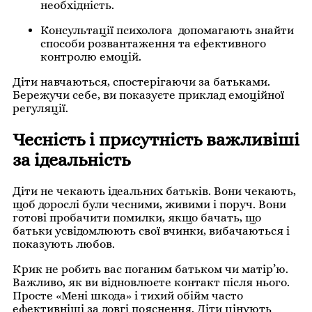
необхідність.
Консультації психолога допомагають знайти
способи розвантаження та ефективного
контролю емоцій.
Діти навчаються, спостерігаючи за батьками.
Бережучи себе, ви показуєте приклад емоційної
регуляції.
Чесність і присутність важливіші
за ідеальність
Діти не чекають ідеальних батьків. Вони чекають,
щоб дорослі були чесними, живими і поруч. Вони
готові пробачити помилки, якщо бачать, що
батьки усвідомлюють свої вчинки, вибачаються і
показують любов.
Крик не робить вас поганим батьком чи матір’ю.
Важливо, як ви відновлюєте контакт після нього.
Просте «Мені шкода» і тихий обійм часто
ефективніші за довгі пояснення. Діти цінують