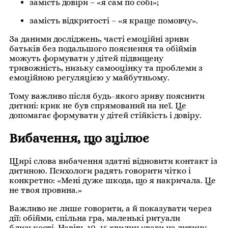
замість довіри – «я сам по собі»;
замість відкритості – «я краще помовчу».
За даними досліджень, часті емоційні зриви
батьків без подальшого пояснення та обіймів
можуть формувати у дітей підвищену
тривожність, низьку самооцінку та проблеми з
емоційною регуляцією у майбутньому.
Тому важливо після будь-якого зриву пояснити
дитині: крик не був спрямований на неї. Це
допомагає формувати у дітей стійкість і довіру.
Вибачення, що зцілює
Щирі слова вибачення здатні відновити контакт із
дитиною. Психологи радять говорити чітко і
конкретно: «Мені дуже шкода, що я накричала. Це
не твоя провина.»
Важливо не лише говорити, а й показувати через
дії: обійми, спільна гра, маленькі ритуали
близькості. Навіть 10–15 хвилин уваги на дитину