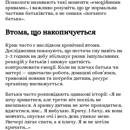
Психологи називають такі моменти «емоційними
зривами», і важливо розуміти, що це нормальна
частина батьківства, а не ознака «поганого
батька».
Втома, що накопичується
Крик часто є наслідком хронічної втоми.
Дослідження показують, що нестача сну навіть на
2–3 години на добу збільшує ризик імпульсивних
реакцій у батьків і знижує здатність
контролювати емоції. Коли на плечах батька чи
матері — одночасно робота, домашні обов’язки,
тривожні новини та потреби дитини, ресурс
організму виснажується.
Батьки часто розповідають однакові історії: «Я не
хочу зриватися, але третю ніч поспіль не
висипаюся. А зранку дитина не хоче прокидатися,
вдягатися, ниє… Я вибухаю. Кричу. І бачу, як вона
мовчить, опускає очі і весь день уникає мене.
Увечері лягає спати, а я плачу. Я ж не хотіла
кричати…»