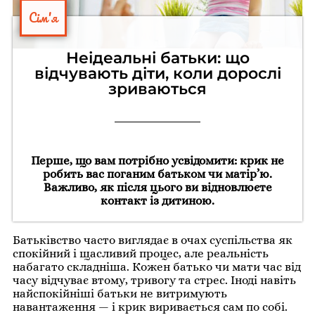
Сім'я
Неідеальні батьки: що
відчувають діти, коли дорослі
зриваються
Перше, що вам потрібно усвідомити: крик не
робить вас поганим батьком чи матір’ю.
Важливо, як після цього ви відновлюєте
контакт із дитиною.
Батьківство часто виглядає в очах суспільства як
спокійний і щасливий процес, але реальність
набагато складніша. Кожен батько чи мати час від
часу відчуває втому, тривогу та стрес. Іноді навіть
найспокійніші батьки не витримують
навантаження — і крик виривається сам по собі.