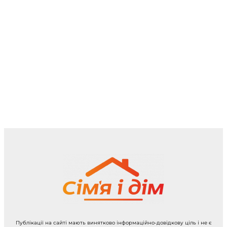
Публікації на сайті мають винятково інформаційно-довідкову ціль і не є