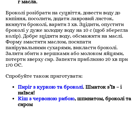
г масла.
Броколі розібрати на суцвіття, довести воду до
кипіння, посолити, додати лавровий листок,
вкинути броколі, варити 3 хв. Зцідити, опустити
броколі у дуже холодну воду на 10 с (щоб зберегла
колір). Добре зцідити воду, обсмажити на маслі.
Форму змастити маслом, посипати
панірувальними сухарями, викласти броколі.
Залити збити з вершками або молоком яйцями,
потерти зверху сир. Запекти приблизно 20 хв при
170 ОС.
Спробуйте також приготувати:
Пиріг з куркою та броколі
. Шматок з’їв – і
наївся!
Кіш з червоною рибою
, шпинатом, броколі та
сиром