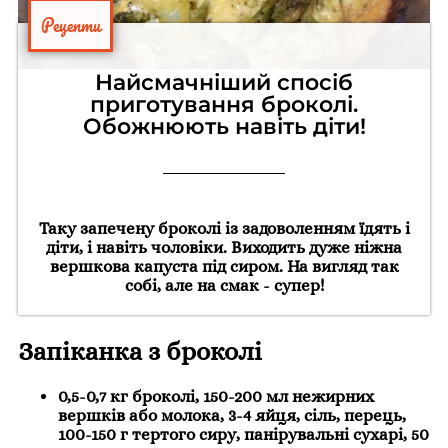
Рецепти
Найсмачніший спосіб
приготування броколі.
Обожнюють навіть діти!
Таку запечену броколі із задоволенням їдять і
діти, і навіть чоловіки. Виходить дуже ніжна
вершкова капуста під сиром. На вигляд так
собі, але на смак - супер!
Запіканка з броколі
0,5-0,7 кг броколі, 150-200 мл нежирних
вершків або молока, 3-4 яйця, сіль, перець,
100-150 г тертого сиру, панірувальні сухарі, 50