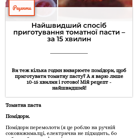
Рецепти
Найшвидший спосіб
приготування томатної пасти –
за 15 хвилин
Ви теж кілька годин виварюєте помідори, щоб
приготувати томатну пасту? А я варю лише
10-15 хвилин і готово! Мій рецепт -
найшвидший!
Томатна паста
Помідори.
Помідори перемолоти (я це роблю на ручній
соковижималці, електрична не підходить, бо