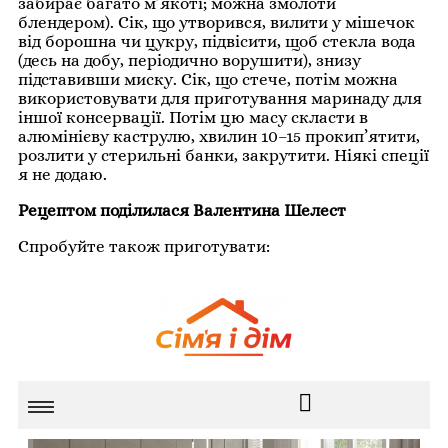
забирає багато м’якоті; можна змолоти
блендером). Сік, що утворився, вилити у мішечок
від борошна чи цукру, підвісити, щоб стекла вода
(десь на добу, періодично ворушити), знизу
підставивши миску. Сік, що стече, потім можна
використовувати для приготування маринаду для
іншої консервації. Потім цю масу скласти в
алюмінієву каструлю, хвилин 10–15 прокип’ятити,
розлити у стерильні банки, закрутити. Ніякі спеції
я не додаю.
Рецептом поділилася Валентина Шелест
Спробуйте також приготувати: