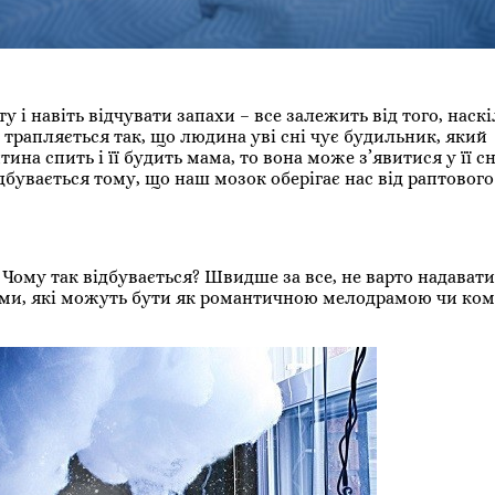
у і навіть відчувати запахи – все залежить від того, наск
о трапляється так, що людина уві сні чує будильник, який
а спить і її будить мама, то вона може з’явитися у її сн
дбувається тому, що наш мозок оберігає нас від раптового
. Чому так відбувається? Швидше за все, не варто надават
ьми, які можуть бути як романтичною мелодрамою чи коме