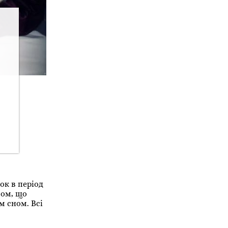
ок в період
сом, що
 сном. Всі