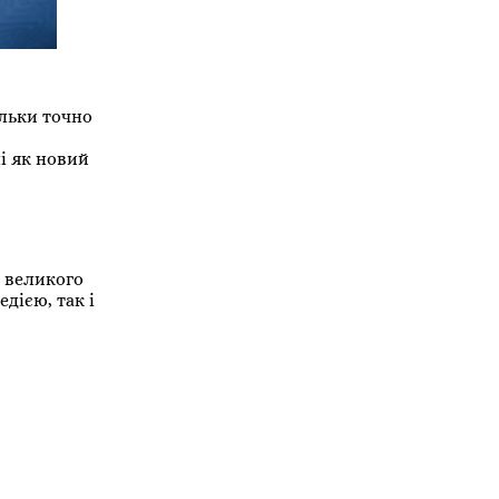
ільки точно
і як новий
и великого
дією, так і