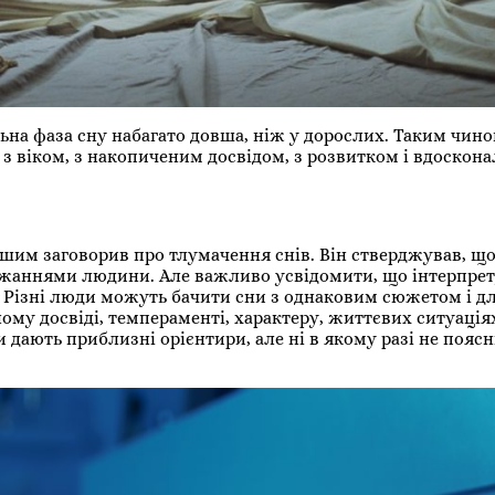
ьна фаза сну набагато довша, ніж у дорослих. Таким чин
з віком, з накопиченим досвідом, з розвитком і вдоскон
им заговорив про тлумачення снів. Він стверджував, що 
ажаннями людини. Але важливо усвідомити, що інтерпрет
 Різні люди можуть бачити сни з однаковим сюжетом і дл
му досвіді, темпераменті, характеру, життєвих ситуаціях.
и дають приблизні орієнтири, але ні в якому разі не поя