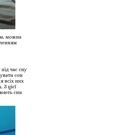
ом, можна
аленням
під час сну
увати сон
я всіх них
 З цієї
снюють сни