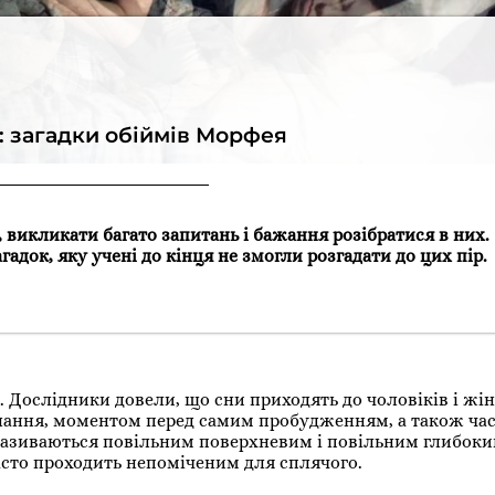
и: загадки обіймів Морфея
викликати багато запитань і бажання розібратися в них.
гадок, яку учені до кінця не змогли розгадати до цих пір.
. Дослідники довели, що сни приходять до чоловіків і жін
инання, моментом перед самим пробудженням, а також ча
азиваються повільним поверхневим і повільним глибоким
асто проходить непоміченим для сплячого.