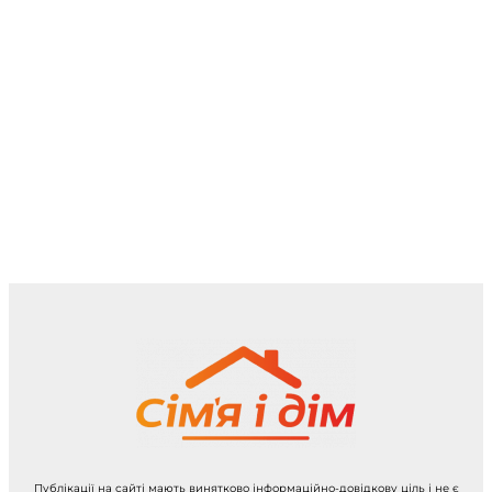
Публікації на сайті мають винятково інформаційно-довідкову ціль і не є