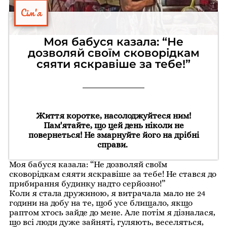
Сім'я
Моя бабуся казала: “Не
дозволяй своїм сковорідкам
сяяти яскравіше за тебе!”
Життя коротке, насолоджуйтеся ним!
Пам'ятайте, що цей день ніколи не
повернеться! Не змарнуйте його на дрібні
справи.
Моя бабуся казала: “Не дозволяй своїм
сковорідкам сяяти яскравіше за тебе! Не стався до
прибирання будинку надто серйозно!”
Коли я стала дружиною, я витрачала мало не 24
години на добу на те, щоб усе блищало, якщо
раптом хтось зайде до мене. Але потім я дізналася,
що всі люди дуже зайняті, гуляють, веселяться,