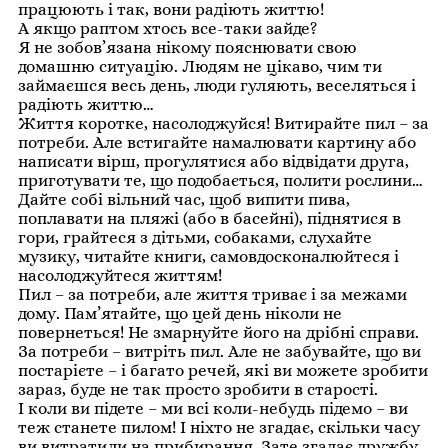
працюють і так, вони радіють життю!
А якщо раптом хтось все-таки зайде?
Я не зобов’язана нікому пояснювати свою
домашню ситуацію. Людям не цікаво, чим ти
займаєшся весь день, люди гуляють, веселяться і
радіють життю…
Життя коротке, насолоджуйся! Витирайте пил – за
потреби. Але встигайте намалювати картину або
написати вірш, прогулятися або відвідати друга,
приготувати те, що подобається, полити рослини…
Дайте собі вільний час, щоб випити пива,
поплавати на пляжі (або в басейні), піднятися в
гори, грайтеся з дітьми, собаками, слухайте
музику, читайте книги, самовдосконалюйтеся і
насолоджуйтеся життям!
Пил – за потреби, але життя триває і за межами
дому. Пам’ятайте, що цей день ніколи не
повернеться! Не змарнуйте його на дрібні справи.
За потреби – витріть пил. Але не забувайте, що ви
постарієте – і багато речей, які ви можете зробити
зараз, буде не так просто зробити в старості.
І коли ви підете – ми всі коли-небудь підемо – ви
теж станете пилом! І ніхто не згадає, скільки часу
ви витратили на прибирання. Зате згадає дружбу,