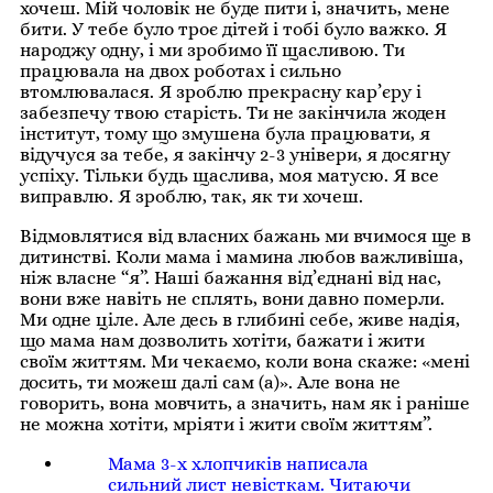
хочеш. Мій чоловік не буде пити і, значить, мене
бити. У тебе було троє дітей і тобі було важко. Я
народжу одну, і ми зробимо її щасливою. Ти
працювала на двох роботах і сильно
втомлювалася. Я зроблю прекрасну кар’єру і
забезпечу твою старість. Ти не закінчила жоден
інститут, тому що змушена була працювати, я
відучуся за тебе, я закінчу 2-3 універи, я досягну
успіху. Тільки будь щаслива, моя матусю. Я все
виправлю. Я зроблю, так, як ти хочеш.
Відмовлятися від власних бажань ми вчимося ще в
дитинстві. Коли мама і мамина любов важливіша,
ніж власне “я”. Наші бажання від’єднані від нас,
вони вже навіть не сплять, вони давно померли.
Ми одне ціле. Але десь в глибині себе, живе надія,
що мама нам дозволить хотіти, бажати і жити
своїм життям. Ми чекаємо, коли вона скаже: «мені
досить, ти можеш далі сам (а)». Але вона не
говорить, вона мовчить, а значить, нам як і раніше
не можна хотіти, мріяти і жити своїм життям”.
Мама 3-х хлопчиків написала
сильний лист невісткам. Читаючи