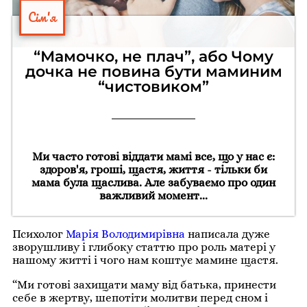
Сім'я
“Мамочко, не плач”, або Чому
дочка не повина бути маминим
“чистовиком”
Ми часто готові віддати мамі все, що у нас є:
здоров'я, гроші, щастя, життя - тільки би
мама була щаслива. Але забуваємо про один
важливий момент...
Психолог
Марія Володимирівна
написала дуже
зворушливу і глибоку статтю про роль матері у
нашому житті і чого нам коштує мамине щастя.
“Ми готові захищати маму від батька, принести
себе в жертву, шепотіти молитви перед сном і