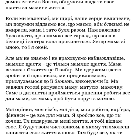
домовлятися з Богом, обіцяючи віддати своє
щастя за мамине життя.
Коли ми маленькі, ми щирі, наше серце величезне,
ми подумки віддаємо все, що маємо, аби близькі не
вмирали, мама і тато були разом. Нам важливо
було знати, що з мамою все гаразд, що вона в
безпеці і завтра вона прокинеться. Якщо мама зі
мною, то і я окей.
Але ми не знаємо і не враховуємо найважливіше,
мамине щастя – це тільки мамине щастя. Мама
велика і її життя це її вибір. Ми одержимі ідеєю
зробити її щасливою, ми придивляємося,
прислухаємося до її бажань, виконуючи їх. Ми
завжди готові рятувати маму, матусю, мамочку.
Саме в дитинстві приймається рішення робити все
для мами, як мама, щоб бути поруч з мамою.
Мої оцінки, моя сім’я, мої діти, моя робота, кар’єра,
фінанси – це все для мами. Я зроблю все, що ти
хочеш. Ти подарувала мені життя, я тобі віддам
своє. Я буду твоїм чистовиком, в якому ти зможеш
написати своє життя заново. Там буде все, як ти