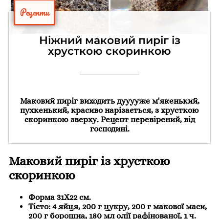
Рецепти
Ніжний маковий пиріг із
хрусткою скоринкою
Маковий пиріг виходить дууууже м'якенький,
пухкенький, красиво нарізається, з хрусткою
скоринкою зверху. Рецепт перевірений, від
господині.
Маковий пиріг із хрусткою
скоринкою
Форма 31Х22 см.
Тісто: 4 яйця, 200 г цукру, 200 г макової маси,
200 г борошна, 180 мл олії рафінованої, 1 ч.