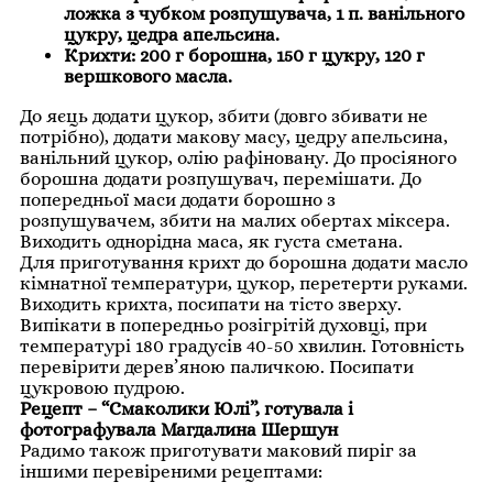
ложка з чубком розпушувача, 1 п. ванільного
цукру, цедра апельсина.
Крихти: 200 г борошна, 150 г цукру, 120 г
вершкового масла.
До яєць додати цукор, збити (довго збивати не
потрібно), додати макову масу, цедру апельсина,
ванільний цукор, олію рафіновану. До просіяного
борошна додати розпушувач, перемішати. До
попередньої маси додати борошно з
розпушувачем, збити на малих обертах міксера.
Виходить однорідна маса, як густа сметана.
Для приготування крихт до борошна додати масло
кімнатної температури, цукор, перетерти руками.
Виходить крихта, посипати на тісто зверху.
Випікати в попередньо розігрітій духовці, при
температурі 180 градусів 40-50 хвилин. Готовність
перевірити дерев’яною паличкою. Посипати
цукровою пудрою.
Рецепт – “Смаколики Юлі”, готувала і
фотографувала Магдалина Шершун
Радимо також приготувати маковий пиріг за
іншими перевіреними рецептами: