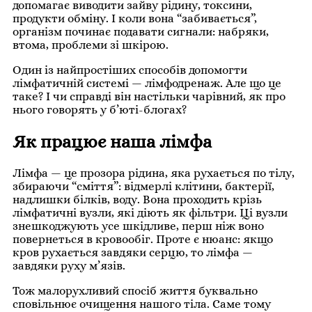
допомагає виводити зайву рідину, токсини,
продукти обміну. І коли вона “забивається”,
організм починає подавати сигнали: набряки,
втома, проблеми зі шкірою.
Один із найпростіших способів допомогти
лімфатичній системі — лімфодренаж. Але що це
таке? І чи справді він настільки чарівний, як про
нього говорять у б’юті-блогах?
Як працює наша лімфа
Лімфа — це прозора рідина, яка рухається по тілу,
збираючи “сміття”: відмерлі клітини, бактерії,
надлишки білків, воду. Вона проходить крізь
лімфатичні вузли, які діють як фільтри. Ці вузли
знешкоджують усе шкідливе, перш ніж воно
повернеться в кровообіг. Проте є нюанс: якщо
кров рухається завдяки серцю, то лімфа —
завдяки руху м’язів.
Тож малорухливий спосіб життя буквально
сповільнює очищення нашого тіла. Саме тому