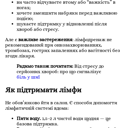
ви часто відчуваєте втому або “важкість” в
ногах;
хочете зменшити набряки перед важливою
подією;
шукаєте підтримку у відновленні після
хвороб або стресу.
Але є
важливе застереження
: лімфодренаж не
рекомендований при онкозахворюваннях,
тромбозах, гострих запаленнях або вагітності без
згоди лікаря.
Радимо також почитати:
Від стресу до
серйозних хвороб: про що сигналізує
біль у шиї
Як підтримати лімфи
Не обов’язково йти в салон. Є способи допомогти
лімфатичній системі вдома:
Пити воду.
1,5–2 л чистої води щодня — це
базова підтримка.