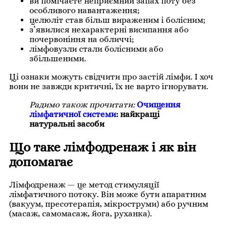
ви помічаєте неприємний запах поту без
особливого навантаження;
целюліт став більш вираженим і болісним;
з’явилися нехарактерні висипання або
почервоніння на обличчі;
лімфовузли стали болісними або
збільшеними.
Ці ознаки можуть свідчити про застій лімфи. І хоч
вони не завжди критичні, їх не варто ігнорувати.
Радимо також прочитати:
Очищення
лімфатичної системи
: найкращі
натуральні засоби
Що таке лімфодренаж і як він
допомагає
Лімфодренаж — це метод стимуляції
лімфатичного потоку. Він може бути апаратним
(вакуум, пресотерапія, мікроструми) або ручним
(масаж, самомасаж, йога, руханка).