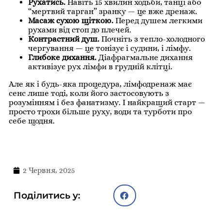
Рухатись.
Навіть 15 хвилин ходьби, танці або
“мертвий тарган” зранку — це вже дренаж.
Масаж сухою щіткою.
Перед душем легкими
рухами від стоп до плечей.
Контрастний душ.
Почніть з тепло-холодного
чергування — це тонізує і судини, і лімфу.
Глибоке дихання.
Діафрагмальне дихання
активізує рух лімфи в грудній клітці.
Але як і будь-яка процедура, лімфодренаж має
сенс лише тоді, коли його застосовують з
розумінням і без фанатизму. І найкращий старт —
просто трохи більше руху, води та турботи про
себе щодня.
2 Червня, 2025
Поділитись у: