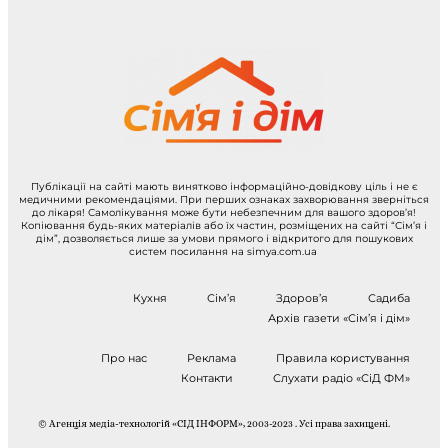
Публікації на сайті мають винятково інформаційно-довідкову ціль і не є
медичними рекомендаціями. При перших ознаках захворювання зверніться
до лікаря! Самолікування може бути небезпечним для вашого здоров’я!
Копіювання будь-яких матеріалів або їх частин, розміщених на сайті “Сім’я і
дім”, дозволяється лише за умови прямого і відкритого для пошукових
систем посилання на simya.com.ua
Кухня
Сім’я
Здоров’я
Садиба
Архів газети «Сім’я і дім»
Про нас
Реклама
Правила користування
Контакти
Слухати радіо «СіД ФМ»
© Агенція медіа-технологій «СІД ІНФОРМ», 2003-2023 . Усі права захищені.