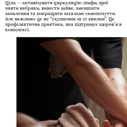
Ціль — активізувати циркуляцію лімфи, щоб
зняти набряки, вивести зайве, зменшити
запалення та покращити загальне самопочуття.
Але важливо: це не “схуднення за 15 хвилин”. Це
профілактична практика, яка підтримує здоров’я в
комплексі.