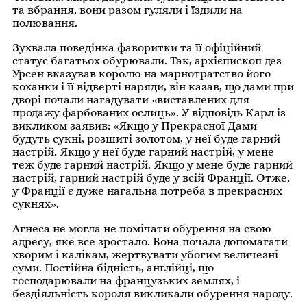
та вбрання, вони разом гуляли і їздили на
полювання.
Зухвала поведінка фаворитки та її офіційний
статус багатьох обурювали. Так, архієпископ дез
Урсен вказував королю на марнотратство його
коханки і її відверті наряди, він казав, що дами при
дворі почали нагадувати «виставлених для
продажу фарбованих ослиць». У відповідь Карл із
викликом заявив: «Якщо у Прекрасної Дами
будуть сукні, розшиті золотом, у неї буде гарний
настрій. Якщо у неї буде гарний настрій, у мене
теж буде гарний настрій. Якщо у мене буде гарний
настрій, гарний настрій буде у всій Франції. Отже,
у Франції є дуже нагальна потреба в прекрасних
сукнях».
Агнеса не могла не помічати обурення на свою
адресу, яке все зростало. Вона почала допомагати
хворим і калікам, жертвувати убогим величезні
суми. Постійна бідність, англійці, що
господарювали на французьких землях, і
бездіяльність короля викликали обурення народу.