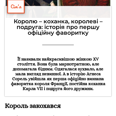
Сім'я
Королю – коханка, королеві –
подруга: історія про першу
офіційну фаворитку
Її називали найкрасивішою жінкою XV
століття. Вона була марнотратною, але
допомагала бідним. Одягалася зухвало, але
мала вигляд невинної. А в історію Агнеса
Сорель увійшла як перша офіційно визнана
фаворитка короля Франції, постійна коханка
Карла VII і подруга його дружини.
Король закохався