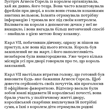
Зустріч Агнеси Сорель із королем організувала,
хай як дивно, його теща. Вона часто влаштовувала
фрейлін при дворі, а коли вони ставали коханками
знатних вельмож, Іоланта отримувала потрібну
інформацію і тримала все під своїм контролем.
Впливати на короля з допомогою дочки у неї не
виходило, і вона вигадала більш витончений спосіб
– знайшла з цією метою йому коханку.
Карл VII, побачивши дівчину, одразу ж пішов на
приступ, але вона від нього втекла. Король був
захоплений не на жарт, і його наполегливість
незабаром була винагороджена. Уже через кілька
місяців усі при дворі говорили про те, що король
закоханий.
Карл VII настільки втратив голову, що готовий був
виконати будь-яке бажання Агнеси Сорель. Щоб
довести серйозність своїх почуттів, він проголосив
її офіційною фавориткою. Відтепер васали були
зобов’язані віддавати їй королівські почесті, вона
брала участь у політичному житті двору,
королівський скарбник виплачував їй потрібні
суми, а їхні з королем діти отримували родові