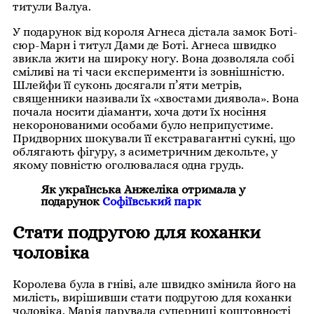
титули Валуа.
У подарунок від короля Агнеса дістала замок Боті-
сюр-Марн і титул Дами де Боті. Агнеса швидко
звикла жити на широку ногу. Вона дозволяла собі
сміливі на ті часи експерименти із зовнішністю.
Шлейфи її суконь досягали п’яти метрів,
священники називали їх «хвостами диявола». Вона
почала носити діаманти, хоча доти їх носіння
некоронованими особами було неприпустиме.
Придворних шокували її екстравагантні сукні, що
облягають фігуру, з асиметричним декольте, у
якому повністю оголювалася одна грудь.
Як українська Анжеліка отримала у
подарунок
Софіївський парк
Стати подругою для коханки
чоловіка
Королева була в гніві, але швидко змінила його на
милість, вирішивши стати подругою для коханки
чоловіка. Марія дарувала суперниці коштовності