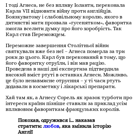
І тоді Агнеса, не без впливу Іоланти, переконала
Карла VII відновити війну проти англійців.
Боязкуватому і слабовільному королю, якого в
дитинстві мати прозвала «гусенятком», фаворитка
змогла вселити думку про його хоробрість. Так
Карл став Переможцем.
Переможне завершення Столітньої війни
святкували вже без неї – Агнеса померла за три
роки до цього. Карл був переконаний в тому, що
його фаворитку отруїли, і він мав рацію.
Проведена в наші дні експертиза підтвердила
високий вміст ртуті в останках Агнеси. Можливо,
це було ненавмисне отруєння – у ті часи ртуть
додавали в косметику і лікарські препарати.
Хай там як, а Агнесу Сорель як зразок турботи про
інтереси країни пізніше ставили за приклад усім
впливовим фавориткам французьких королів.
Покохав, одружився і… наказав
стратити:
любов
, яка змінила історію
Англії