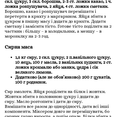
скл. цукру, 3 скл. борошна, 2-3 ст. ложки какао, 1 ч.
ложка розпушувача, 2 яйця, 4 ст. ложки сметани.
Борошно, какао і розпушувач перемішати і
перетерти в крихту з маргарином. Яйця збити з
цукром в пишну масу і додати до крихти. Додати
сметану і замісити тісто. Готове тісто поділити на 2
частини : більшу – в холодильник, а меншу – в
морозилку на 2-3 год.
Сирна маса
1,5 кг сиру, 2 скл. цукру, 2 п.ванільного цукру,
10 яєць, 100 г масла, 2 ванільних пудинги, 2 ст.
ложки крохмалю або манки, цедра і сік
великого лимона.
Додатково (але не обов’язково): 200 г цукатів,
100 г родзинок.
Сир змолоти. Яйця розділити на білки і жовтки.
Жовтки збити з половиною цукру і додати до
сиру. Масло розтопити і дати до сиру.
Вимішати все разом до однорідності, дати всі інші
компоненти. Міксером довго не перемішувати, бо
сирник гарно виросте, а потім опаде. Білки збити з