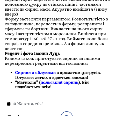
половиною цукру до стійких піків і частинами
ввести до сирної маси. Акуратно вимішати (знизу
вверх)
Форму застелити пергаментом. Розкотити тісто з
холодильника, перенести в форму, розправити і
сформувати бортики. Викласти на нього сирну
масу і затерти тістом з морозилки. Випікати при
температурі 160-170 °С ~1 год. Виймати коли боки
тверді, а середина ще м’яка. А з форми лише, як
вистигне.
Рецепт і фото Іванни Луць
Радимо також приготувати сирник за іншими
перевіреними рецептами від господинь:
Сирник з яблуками
з ароматом цитрусів.
Готувати легко, а вдається завжди!
“Магнолія” (
польський сирник
). Він
подобається всім!
13 Жовтня, 2023