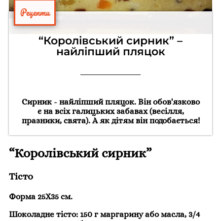
Рецепти
“Королівський сирник” –
найліпший пляцок
Сирник - найліпший пляцок. Він обов'язково
є на всіх галицьких забавах (весілля,
празники, свята). А як дітям він подобається!
“Королівський сирник”
Тісто
Форма 25Х35 см.
Шоколадне тісто: 150 г маргарину або масла, 3/4