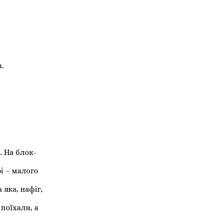
в.
… На блок-
рі – малого
 яка, нафіг,
 поїхали, а