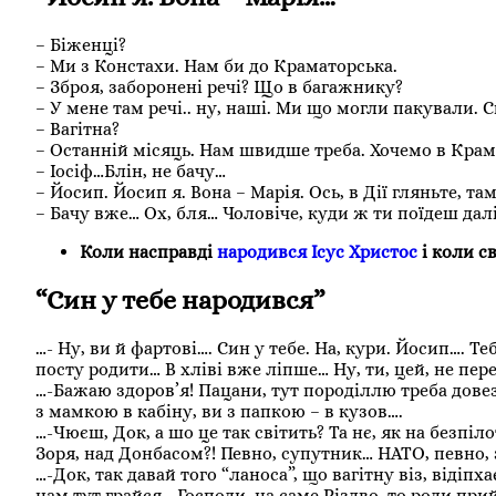
– Біженці?
– Ми з Констахи. Нам би до Краматорська.
– Зброя, заборонені речі? Що в багажнику?
– У мене там речі.. ну, наші. Ми що могли пакували.
– Вагітна?
– Останній місяць. Нам швидше треба. Хочемо в Крамі н
– Іосіф…Блін, не бачу…
– Йосип. Йосип я. Вона – Марія. Ось, в Дії гляньте, 
– Бачу вже… Ох, бля… Чоловіче, куди ж ти поїдеш далі
Коли насправді
народився Ісус Христос
і коли с
“Син у тебе народився”
…- Ну, ви й фартові…. Син у тебе. На, кури. Йосип…. Те
посту родити… В хліві вже ліпше… Ну, ти, цей, не пер
…-Бажаю здоров’я! Пацани, тут породіллю треба довезт
з мамкою в кабіну, ви з папкою – в кузов….
…-Чюєш, Док, а шо це так світить? Та нє, як на безпіло
Зоря, над Донбасом?! Певно, супутник… НАТО, певно,
…-Док, так давай того “ланоса”, що вагітну віз, відіп
нам тут грайся… Господи, на саме Різдво, то роди пр