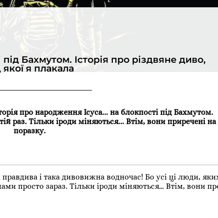
 під Бахмутом. Історія про різдвяне диво,
д якої я плакала
орія про народження Ісуса... на блокпості під Бахмутом.
ій раз. Тільки іроди міняються... Втім, вони приречені на
поразку.
 правдива і така дивовижна водночас! Бо усі ці люди, яки
ами просто зараз. Тільки іроди міняються… Втім, вони про