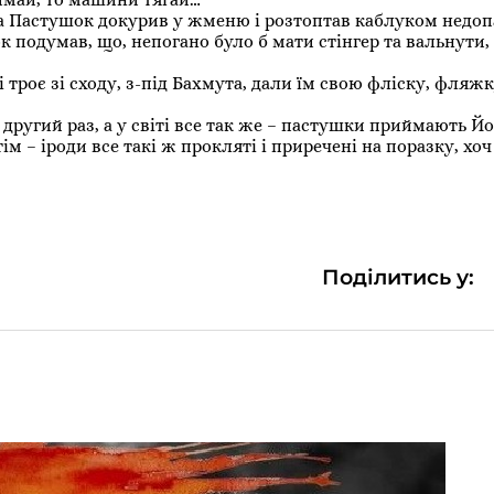
а Пастушок докурив у жменю і розтоптав каблуком недоп
 подумав, що, непогано було б мати стінгер та вальнути,
троє зі сходу, з-під Бахмута, дали їм свою фліску, фляжку
ь другий раз, а у світі все так же – пастушки приймають Й
ім – іроди все такі ж прокляті і приречені на поразку, хоч
Поділитись у: