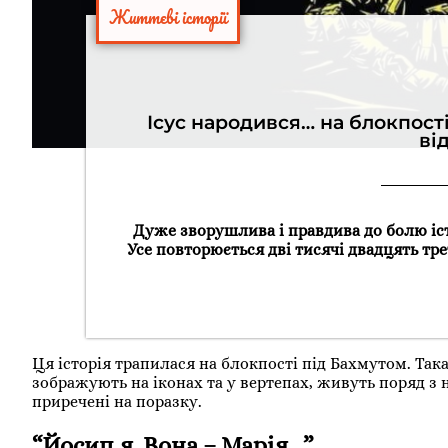
Життєві історії
Ісус народився… на блокпості
ві
Дуже зворушлива і правдива до болю іст
Усе повторюється дві тисячі двадцять трет
Ця історія трапилася на блокпості під Бахмутом. Така
зображують на іконах та у вертепах, живуть поряд з н
приречені на поразку.
“Йосип я. Вона – Марія…”