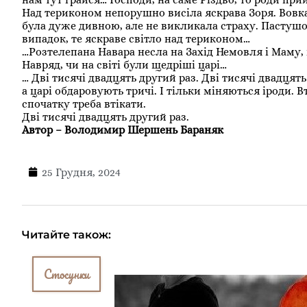
Над териконом непорушно висіла яскрава Зоря. Вовк
була дуже дивною, але не викликала страху. Пастушок
випадок, те яскраве світло над териконом…
…Розтелепана Навара несла на Захід Немовля і Маму, і 
Навряд, чи на світі були щедріші царі…
… Дві тисячі двадцять другий раз. Дві тисячі двадцят
а царі обдаровують тричі. І тільки міняються іроди. Вт
спочатку треба втікати.
Дві тисячі двадцять другий раз.
Автор – Володимир Шершень Бараняк
25 Грудня, 2024
Читайте також:
Стосунки