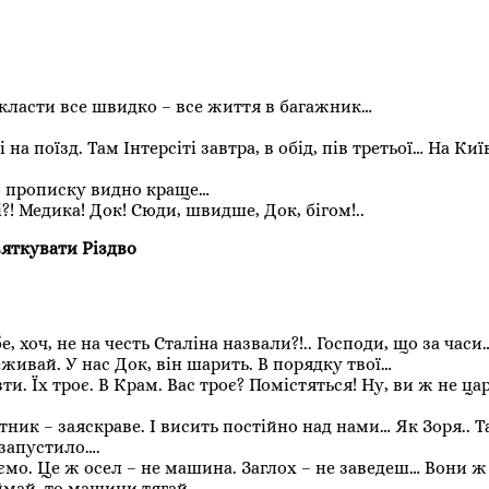
 Скласти все швидко – все життя в багажник…
а поїзд. Там Інтерсіті завтра, в обід, пів третьої… На Киї
там прописку видно краще…
?! Медика! Док! Сюди, швидше, Док, бігом!..
вяткувати Різдво
бе, хоч, не на честь Сталіна назвали?!.. Господи, що за часи
еживай. У нас Док, він шарить. В порядку твої…
и. Їх троє. В Крам. Вас троє? Помістяться! Ну, ви ж не ца
тник – заяскраве. І висить постійно над нами… Як Зоря.. Та
 запустило….
хаємо. Це ж осел – не машина. Заглох – не заведеш… Вони ж
иймай, то машини тягай…