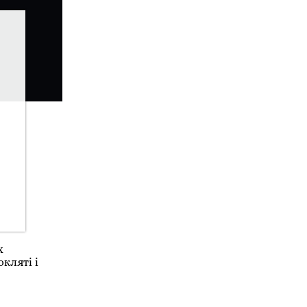
х
кляті і