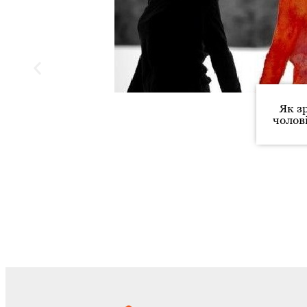
Як з
чолові