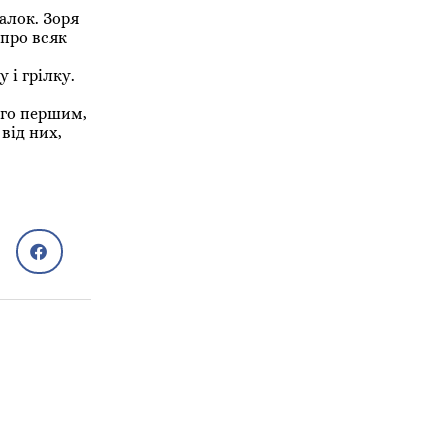
алок. Зоря
 про всяк
 і грілку.
ого першим,
 від них,
Сім'я