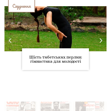
Схуднення
Шість тибетських перлин:
гімнастика для молодості