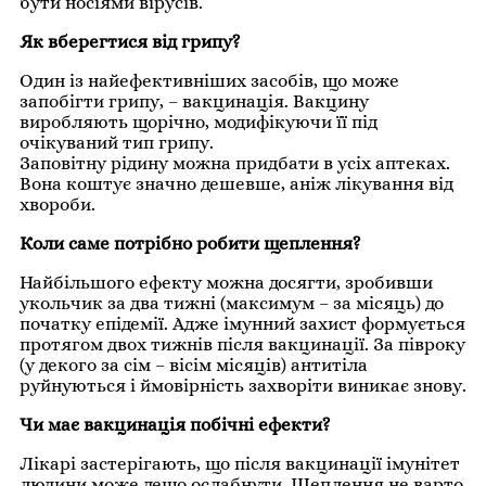
бути носіями вірусів.
Як вберегтися від грипу?
Один із найефективніших засобів, що може
запобігти грипу, – вакцинація. Вакцину
виробляють щорічно, модифікуючи її під
очікуваний тип грипу.
Заповітну рідину можна придбати в усіх аптеках.
Вона коштує значно дешевше, аніж лікування від
хвороби.
Коли саме потрібно робити щеплення?
Найбільшого ефекту можна досягти, зробивши
укольчик за два тижні (максимум – за місяць) до
початку епідемії. Адже імунний захист формується
протягом двох тижнів після вакцинації. За півроку
(у декого за сім – вісім місяців) антитіла
руйнуються і ймовірність захворіти виникає знову.
Чи має вакцинація побічні ефекти?
Лікарі застерігають, що після вакцинації імунітет
людини може дещо ослабнути. Щеплення не варто