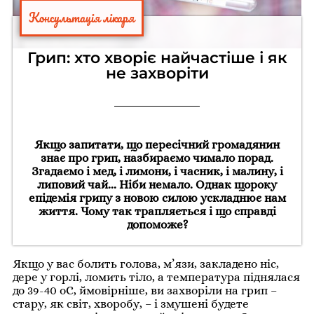
Консультація лікаря
Грип: хто хворіє найчастіше і як
не захворіти
Якщо запитати, що пересічний громадянин
знає про грип, назбираємо чимало порад.
Згадаємо і мед, і лимони, і часник, і малину, і
липовий чай... Ніби немало. Однак щороку
епідемія грипу з новою силою ускладнює нам
життя. Чому так трапляється і що справді
допоможе?
Якщо у вас болить голова, м’язи, закладено ніс,
дере у горлі, ломить тіло, а температура піднялася
до 39-40 оС, ймовірніше, ви захворіли на грип –
стару, як світ, хворобу, – і змушені будете