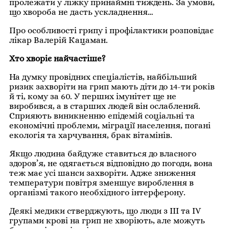
пролежати у ліжку принаймні тиждень. За умови,
що хвороба не дасть ускладнення…
Про особливості грипу і профілактики розповідає
лікар Валерій Кацаман.
Хто хворіє найчастіше?
На думку провідних спеціалістів, найбільший
ризик захворіти на грип мають діти до 14-ти років
й ті, кому за 60. У перших імунітет ще не
виробився, а в старших людей він ослаблений.
Сприяють виникненню епідемій соціальні та
економічні проблеми, міграції населення, погані
екологія та харчування, брак вітамінів.
Якщо людина байдуже ставиться до власного
здоров’я, не одягається відповідно до погоди, вона
теж має усі шанси захворіти. Адже зниження
температури повітря зменшує вироблення в
організмі такого необхідного інтерферону.
Деякі медики стверджують, що люди з III та IV
групами крові на грип не хворіють, але можуть