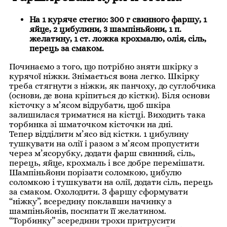
На 1 куряче стегно: 300 г свинного фаршу, 1
яйце, 2 цибулини, 3 шампіньйони, 1 п.
желатину, 1 ст. ложка крохмалю, олія, сіль,
перець за смаком.
Починаємо з того, що потрібно зняти шкірку з
курячої ніжки. Знімається вона легко. Шкірку
треба стягнути з ніжки, як панчоху, до суглобчика
(основи, де вона кріпиться до кістки). Біля основи
кісточку з м’ясом відрубати, щоб шкіра
залишилася триматися на кістці. Виходить така
торбинка зі шматочком кісточки на дні.
Тепер відділити м’ясо від кістки. 1 цибулину
тушкувати на олії і разом з м’ясом пропустити
через м’ясорубку, додати фарш свинний, сіль,
перець, яйце, крохмаль і все добре перемішати.
Шампіньйони порізати соломкою, цибулю
соломкою і тушкувати на олії, додати сіль, перець
за смаком. Охолодити. З фаршу сформувати
“ніжку”, всередину поклавши начинку з
шампіньйонів, посипати її желатином.
“Торбинку” зсередини трохи притрусити