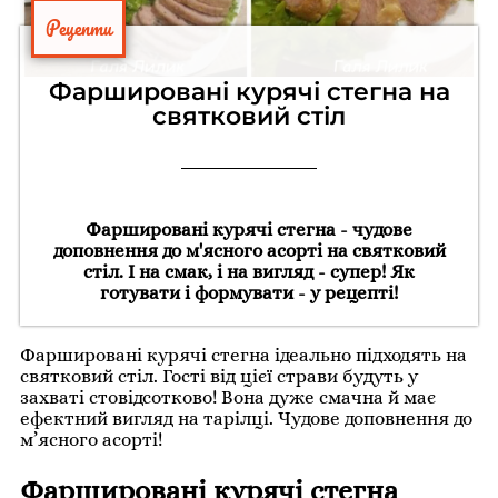
Рецепти
Фаршировані курячі стегна на
святковий стіл
Фаршировані курячі стегна - чудове
доповнення до м'ясного асорті на святковий
стіл. І на смак, і на вигляд - супер! Як
готувати і формувати - у рецепті!
Фаршировані курячі стегна ідеально підходять на
святковий стіл. Гості від цієї страви будуть у
захваті стовідсотково! Вона дуже смачна й має
ефектний вигляд на тарілці. Чудове доповнення до
м’ясного асорті!
Фаршировані курячі стегна