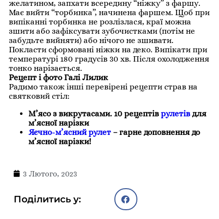
желатином, запхати всередину “ніжку” з фаршу.
Має вийти “торбинка”, начинена фаршем. Щоб при
випіканні торбинка не розлізлася, краї можна
зшити або зафіксувати зубочистками (потім не
забудьте вийняти) або нічого не зшивати.
Покласти сформовані ніжки на деко. Випікати при
температурі 180 градусів 30 хв. Після охолодження
тонко нарізається.
Рецепт і фото Галі Лилик
Радимо також інші перевірені рецепти страв на
святковий стіл:
М’ясо з викрутасами. 10 рецептів
рулетів
для
м’ясної нарізки
Яєчно-м’ясний рулет
– гарне доповнення до
м’ясної нарізки!
3 Лютого, 2023
Поділитись у: