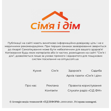
Публікації на сайті мають винятково інформаційно-довідкову ціль і не є
медичними рекомендаціями. При перших ознаках захворювання зверніться
до лікаря! Самолікування може бути небезпечним для вашого здоров’я!
Копіювання будь-яких матеріалів або їх частин, розміщених на сайті “Сім’я і
дім”, дозволяється лише за умови прямого і відкритого для пошукових
систем посилання на simya.com.ua
Кухня
Сім’я
Здоров’я
Садиба
Архів газети «Сім’я і дім»
Про нас
Реклама
Правила користування
Контакти
Слухати радіо «СіД ФМ»
© Агенція медіа-технологій «СІД ІНФОРМ», 2003-2023 . Усі права захищені.