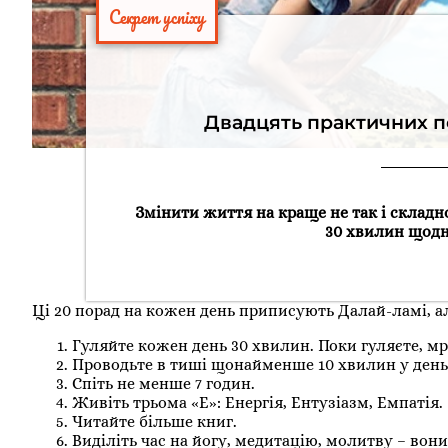
Секрет успіху
Двадцять практичних по
Змінити життя на краще не так і складно
30 хвилин щодня
Ці 20 порад на кожен день приписують Далай-ламі, ал
Гуляйте кожен день 30 хвилин. Поки гуляєте, мр
Проводьте в тиші щонайменше 10 хвилин у день
Спіть не менше 7 годин.
Живіть трьома «Е»: Енергія, Ентузіазм, Емпатія.
Читайте більше книг.
Виділіть час на йогу, медитацію, молитву – вони