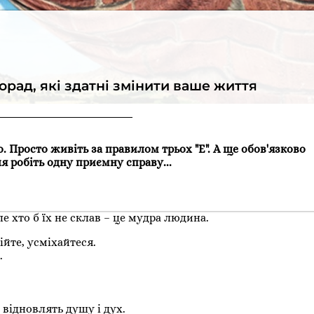
рад, які здатні змінити ваше життя
. Просто живіть за правилом трьох "Е". А ще обов'язково
 робіть одну приємну справу...
е хто б їх не склав – це мудра людина.
ійте, усміхайтеся.
.
 відновлять душу і дух.