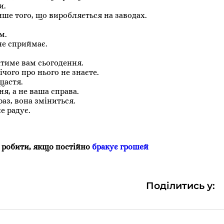
и.
енше того, що виробляється на заводах.
м.
не сприймає.
атиме вам сьогодення.
чого про нього не знаєте.
щастя.
ня, а не ваша справа.
раз, вона зміниться.
е радує.
 робити, якщо постійно
бракує грошей
Поділитись у: