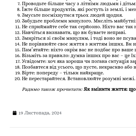
Проводьте більше часу з літніми людьми і дітьм
Їжте більше продуктів, які ростуть із землі, і м
Змусьте посміхнутися трьох людей щодня.
Забудьте проблеми минулого. Мисліть майбутні
Не сприймайте себе так серйозно. Ніхто вас так 
Навчіться визнавати, що ви буваєте неправі.
Змиріться зі своїм минулим, і тоді воно не псув
Не порівнюйте своє життя з життям інших. Ви ні
Пам’ятайте: ніхто окрім вас не подбає про ваше 
Візьміть за правило: думка інших про вас – це їх
Усвідомте: хоч яка хороша чи погана ситуація за
Позбавтеся від усього, що пусте, некрасиво або н
Вірте: попереду – тільки найкраще.
Не перестарайтеся. Встановлюйте розумні межі.
Радимо також прочитати:
Як змінити життя: що
19 Листопада, 2024