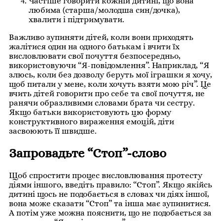
Частіше говорити кожній дитині, що вона
любима (старша/молодша син/дочка),
хвалити і підтримувати.
Важливо зупиняти дітей, коли вони приходять
жалітися один на одного батькам і вчити їх
висловлювати свої почуття безпосередньо,
використовуючи “Я-повідомлення”. Наприклад, “Я
злюсь, коли без дозволу беруть мої іграшки я хочу,
щоб питали у мене, коли хочуть взяти мою річ”. Це
вчить дітей говорити про себе та свої почуття, не
ранячи образливими словами брата чи сестру.
Якщо батьки використовують цю форму
конструктивного вираження емоцій, діти
засвоюють її швидше.
Запровадьте “Стоп”-слово
Щоб спростити процес висловлювання протесту
діями іншого, введіть правило: “Стоп”. Якщо якійсь
дитині щось не подобається в словах чи діях іншої,
вона може сказати “Стоп” та інша має зупинитися.
А потім уже можна пояснити, що не подобається за