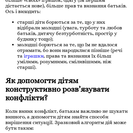
більше «своїх» іграшок, одягу (їм першим
дістається нове), більше прав та визнання батьків.
Ось і виходить:
старші діти борються за те, що у них
відібрали молодші (увага, турботу та любов
батьків, дитячу безтурботність, простір у
будинку тощо);
молодші борються за те, що їм не вдалося
отримати, бо вони народилися пізніше (речі
та
іграшки
, права та визнання їх більш
умілими, розумними, сміливішими, ніж
старші).
Як допомогти дітям
конструктивно розв’язувати
конфлікти?
Коли виник конфлікт, батькам важливо не шукати
винного, а допомогти дітям знайти способи
вирішення ситуації. Зразковий алгоритм дій може
бути таким: