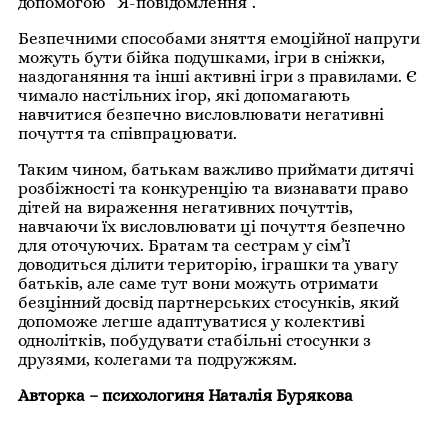
допомогою “Я-повідомлення”.
Безпечними способами зняття емоційної напруги
можуть бути бійка подушками, ігри в сніжки,
наздоганяння та інші активні ігри з правилами. Є
чимало настільних ігор, які допомагають
навчитися безпечно висловлювати негативні
почуття та співпрацювати.
Таким чином, батькам важливо приймати дитячі
розбіжності та конкуренцію та визнавати право
дітей на вираження негативних почуттів,
навчаючи їх висловлювати ці почуття безпечно
для оточуючих. Братам та сестрам у сім’ї
доводиться ділити територію, іграшки та увагу
батьків, але саме тут вони можуть отримати
безцінний досвід партнерських стосунків, який
допоможе легше адаптуватися у колективі
однолітків, побудувати стабільні стосунки з
друзями, колегами та подружжям.
Авторка – психологиня Наталія Бурякова