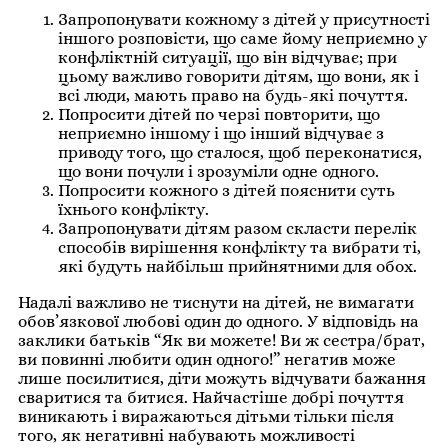
Запропонувати кожному з дітей у присутності
іншого розповісти, що саме йому неприємно у
конфліктній ситуації, що він відчуває; при
цьому важливо говорити дітям, що вони, як і
всі люди, мають право на будь-які почуття.
Попросити дітей по черзі повторити, що
неприємно іншому і що інший відчуває з
приводу того, що сталося, щоб переконатися,
що вони почули і зрозуміли одне одного.
Попросити кожного з дітей пояснити суть
їхнього конфлікту.
Запропонувати дітям разом скласти перелік
способів вирішення конфлікту та вибрати ті,
які будуть найбільш прийнятними для обох.
Надалі важливо не тиснути на дітей, не вимагати
обов’язкової любові один до одного. У відповідь на
заклики батьків “Як ви можете! Ви ж сестра/брат,
ви повинні любити один одного!” негатив може
лише посилитися, діти можуть відчувати бажання
сваритися та битися. Найчастіше добрі почуття
виникають і виражаються дітьми тільки після
того, як негативні набувають можливості