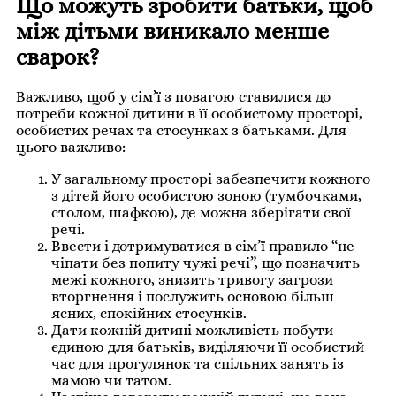
Що можуть зробити батьки, щоб
між дітьми виникало менше
сварок?
Важливо, щоб у сім’ї з повагою ставилися до
потреби кожної дитини в її особистому просторі,
особистих речах та стосунках з батьками. Для
цього важливо:
У загальному просторі забезпечити кожного
з дітей його особистою зоною (тумбочками,
столом, шафкою), де можна зберігати свої
речі.
Ввести і дотримуватися в сім’ї правило “не
чіпати без попиту чужі речі”, що позначить
межі кожного, знизить тривогу загрози
вторгнення і послужить основою більш
ясних, спокійних стосунків.
Дати кожній дитині можливість побути
єдиною для батьків, виділяючи її особистий
час для прогулянок та спільних занять із
мамою чи татом.