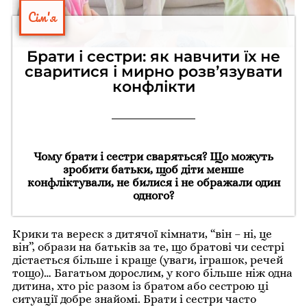
Сім'я
Брати і сестри: як навчити їх не
сваритися і мирно розв’язувати
конфлікти
Чому брати і сестри сваряться? Що можуть
зробити батьки, щоб діти менше
конфліктували, не билися і не ображали один
одного?
Крики та вереск з дитячої кімнати, “він – ні, це
він”, образи на батьків за те, що братові чи сестрі
дістається більше і краще (уваги, іграшок, речей
тощо)… Багатьом дорослим, у кого більше ніж одна
дитина, хто ріс разом із братом або сестрою ці
ситуації добре знайомі. Брати і сестри часто