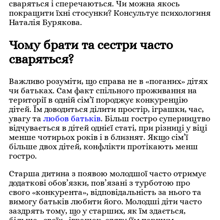
сваряться і сперечаються. Чи можна якось
покращити їхні стосунки? Консультує психологиня
Наталія Бурякова.
Чому брати та сестри часто
сваряться?
Важливо розуміти, що справа не в «поганих» дітях
чи батьках. Сам факт спільного проживання на
території в одній сім’ї породжує конкуренцію
дітей. Їм доводиться ділити простір, іграшки, час,
увагу та
любов батьків
. Більш гостро суперництво
відчувається в дітей однієї статі, при різниці у віці
менше чотирьох років і в близнят. Якщо сім’ї
більше двох дітей, конфлікти протікають менш
гостро.
Старша дитина з появою молодшої часто отримує
додаткові обов’язки, пов’язані з турботою про
свого «конкурента», відповідальність за нього та
вимогу батьків любити його. Молодші діти часто
заздрять тому, що у старших, як їм здається,