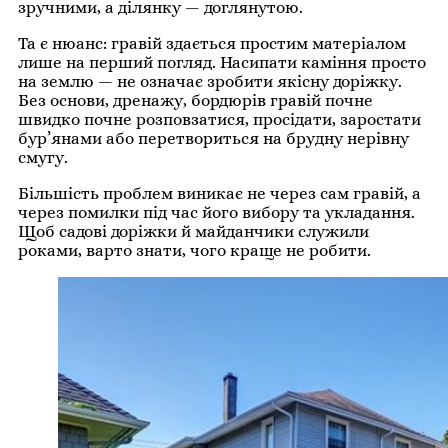
зручними, а ділянку — доглянутою.
Та є нюанс: гравій здається простим матеріалом
лише на перший погляд. Насипати каміння просто
на землю — не означає зробити якісну доріжку.
Без основи, дренажу, бордюрів гравій почне
швидко почне розповзатися, просідати, заростати
бур’янами або перетвориться на брудну нерівну
смугу.
Більшість проблем виникає не через сам гравій, а
через помилки під час його вибору та укладання.
Щоб садові доріжки й майданчики служили
роками, варто знати, чого краще не робити.