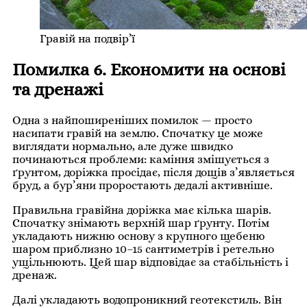
Гравій на подвір’ї
Помилка 6. Економити на основі
та дренажі
Одна з найпоширеніших помилок — просто
насипати гравій на землю. Спочатку це може
виглядати нормально, але дуже швидко
починаються проблеми: каміння змішується з
ґрунтом, доріжка просідає, після дощів з’являється
бруд, а бур’яни проростають дедалі активніше.
Правильна гравійна доріжка має кілька шарів.
Спочатку знімають верхній шар ґрунту. Потім
укладають нижню основу з крупного щебеню
шаром приблизно 10–15 сантиметрів і ретельно
ущільнюють. Цей шар відповідає за стабільність і
дренаж.
Далі укладають водопроникний геотекстиль. Він