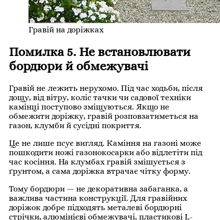
Гравій на доріжках
Помилка 5. Не встановлювати
бордюри й обмежувачі
Гравій не лежить нерухомо. Під час ходьби, після
дощу, від вітру, коліс тачки чи садової техніки
камінці поступово зміщуються. Якщо не
обмежити доріжку, гравій розповзатиметься на
газон, клумби й сусідні покриття.
Це не лише псує вигляд. Каміння на газоні може
пошкодити ножі газонокосарки або відлетіти під
час косіння. На клумбах гравій змішується з
ґрунтом, а сама доріжка втрачає чітку форму.
Тому бордюри — не декоративна забаганка, а
важлива частина конструкції. Для гравійних
доріжок добре підходять металеві бордюрні
стрічки, алюмінієві обмежувачі, пластикові L-