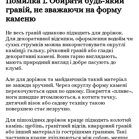
Помилка 1. Обирати будь-який
гравій, не зважаючи на форму
каменю
Не весь гравій однаково підходить для доріжок.
Для декоративної відсипки, оформлення водойм чи
сухих струмків можна використовувати округлі
камінці: гальку, річковий гравій або гладкі
декоративні камені. Вони гарно виглядають,
мають природний вигляд і добре пасують до
клумб.
Але для доріжок та майданчиків такий матеріал
не завжди зручний. Через округлу форму камені
перекочуються один по одному. Покриття «пливе»,
ноги швидше втомлюються, а котити тачку,
дитячий візок або садову техніку такою
поверхнею стає незручно.
Для пішохідних доріжок краще підходить колотий
камінь: щебінь, гранітний відсів, кварцовий гравій
або інший матеріал із гострішими гранями. Такі
частинки краще зчіплюються між собою, менше