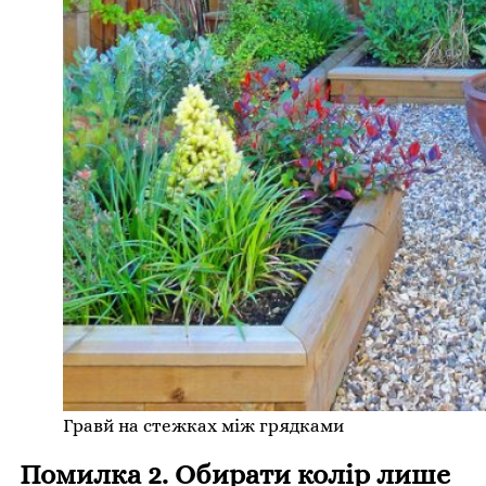
Гравй на стежках між грядками
Помилка 2. Обирати колір лише