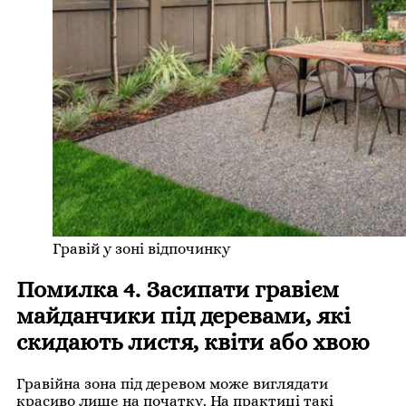
Гравій у зоні відпочинку
Помилка 4. Засипати гравієм
майданчики під деревами, які
скидають листя, квіти або хвою
Гравійна зона під деревом може виглядати
красиво лише на початку. На практиці такі