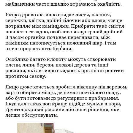
майданчики часто швидко втрачають охайність.
Якщо дерево активно скидає листя, насіння,
сережки, квітки, дрібні гілочки або плоди, усе це
потрапляє між камінцями. Прибрати таке сміття
повністю складно, особливо якщо гравій дрібний.
З часом органіка починає перегнивати, між
камінням накопичується поживний шар, і там
охоче проростають бур’яни.
Особливо багато клопоту можуть створювати
клени, липи, берези, плодові дерева та інші
рослини, які активно скидають органічні рештки
протягом сезону.
Якщо дуже хочеться зробити відсипку під деревом,
варто обирати місця, де немає постійного опаду,
або бути готовими до регулярного прибирання.
Іноді для таких зон краще підійде мульча з кори,
ґрунтопокривні рослини або інше рішення, яке
легше обслуговувати.