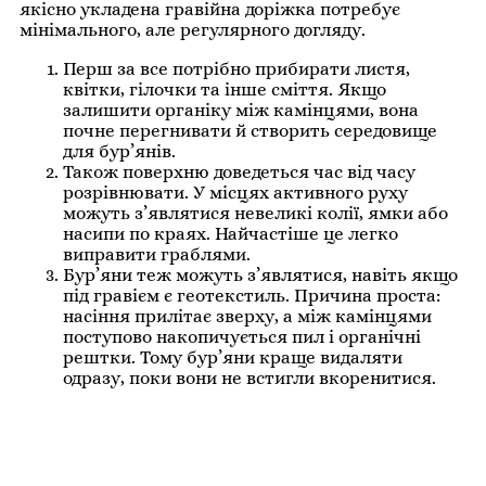
якісно укладена гравійна доріжка потребує
мінімального, але регулярного догляду.
Перш за все потрібно прибирати листя,
квітки, гілочки та інше сміття. Якщо
залишити органіку між камінцями, вона
почне перегнивати й створить середовище
для бур’янів.
Також поверхню доведеться час від часу
розрівнювати. У місцях активного руху
можуть з’являтися невеликі колії, ямки або
насипи по краях. Найчастіше це легко
виправити граблями.
Бур’яни теж можуть з’являтися, навіть якщо
під гравієм є геотекстиль. Причина проста:
насіння прилітає зверху, а між камінцями
поступово накопичується пил і органічні
рештки. Тому бур’яни краще видаляти
одразу, поки вони не встигли вкоренитися.