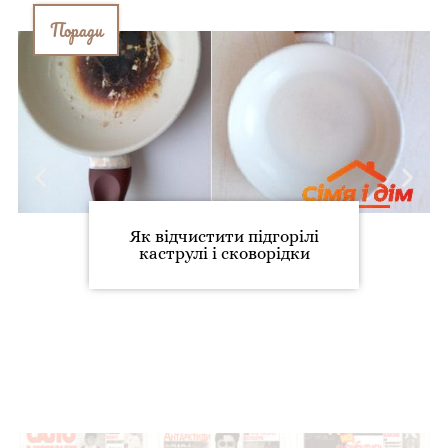
Поради
Як відчистити підгорілі
каструлі і сковорідки