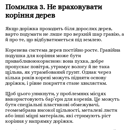
Помилка 3. Не враховувати
коріння дерев
Якщо доріжка проходить біля дорослих дерев,
варто подумати не лише про верхній шар гравію, а
й про те, що відбуватиметься під землею.
Коренева система дерев постійно росте. Гравійна
подушка для коріння може бути
привабливоюкорисною: вона пухка, добре
пропускає повітря, утримує вологу й не така
щільна, як утрамбований ґрунт. Однак через
кілька років корені можуть підняти основу
доріжки, і рівне покриття стане хвилястим.
Щоб цього уникнути, у проблемних місцях
використовують бар’єри для коренів. Це можуть
бути спеціальні пластикові обмежувачі,
геомембрана високої щільності, металеві листи
або інші міцні матеріали, які стримують ріст
коріння у напрямку доріжки.