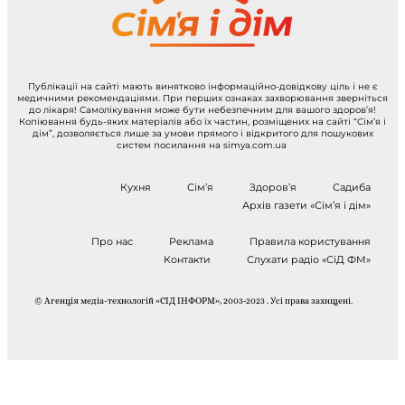
Публікації на сайті мають винятково інформаційно-довідкову ціль і не є
медичними рекомендаціями. При перших ознаках захворювання зверніться
до лікаря! Самолікування може бути небезпечним для вашого здоров’я!
Копіювання будь-яких матеріалів або їх частин, розміщених на сайті “Сім’я і
дім”, дозволяється лише за умови прямого і відкритого для пошукових
систем посилання на simya.com.ua
Кухня
Сім’я
Здоров’я
Садиба
Архів газети «Сім’я і дім»
Про нас
Реклама
Правила користування
Контакти
Слухати радіо «СіД ФМ»
© Агенція медіа-технологій «СІД ІНФОРМ», 2003-2023 . Усі права захищені.