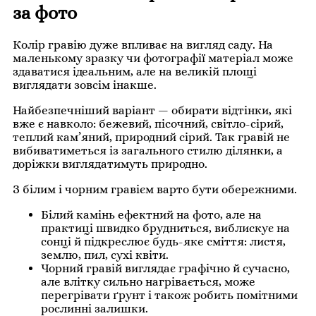
за фото
Колір гравію дуже впливає на вигляд саду. На
маленькому зразку чи фотографії матеріал може
здаватися ідеальним, але на великій площі
виглядати зовсім інакше.
Найбезпечніший варіант — обирати відтінки, які
вже є навколо: бежевий, пісочний, світло-сірий,
теплий кам’яний, природний сірий. Так гравій не
вибиватиметься із загального стилю ділянки, а
доріжки виглядатимуть природно.
З білим і чорним гравієм варто бути обережними.
Білий камінь ефектний на фото, але на
практиці швидко брудниться, виблискує на
сонці й підкреслює будь-яке сміття: листя,
землю, пил, сухі квіти.
Чорний гравій виглядає графічно й сучасно,
але влітку сильно нагрівається, може
перегрівати ґрунт і також робить помітними
рослинні залишки.