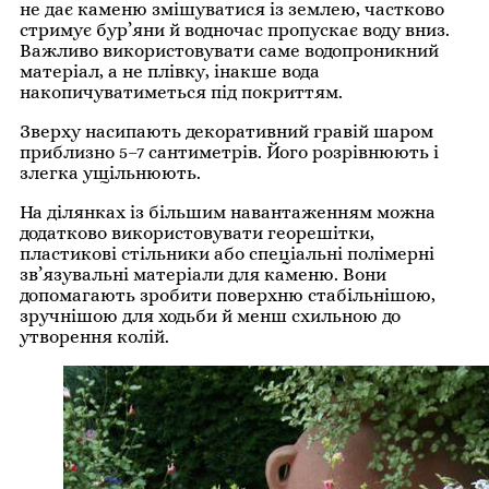
не дає каменю змішуватися із землею, частково
стримує бур’яни й водночас пропускає воду вниз.
Важливо використовувати саме водопроникний
матеріал, а не плівку, інакше вода
накопичуватиметься під покриттям.
Зверху насипають декоративний гравій шаром
приблизно 5–7 сантиметрів. Його розрівнюють і
злегка ущільнюють.
На ділянках із більшим навантаженням можна
додатково використовувати георешітки,
пластикові стільники або спеціальні полімерні
зв’язувальні матеріали для каменю. Вони
допомагають зробити поверхню стабільнішою,
зручнішою для ходьби й менш схильною до
утворення колій.