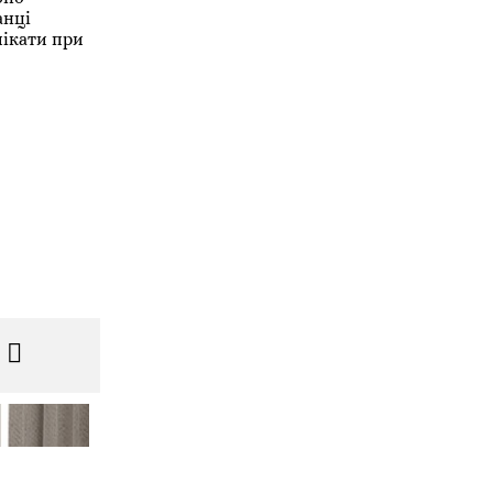
анці
пікати при