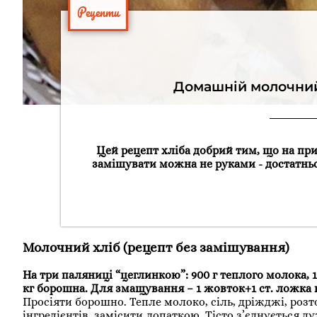
Рецепти
Домашній молочний 
Цей рецепт хліба добрий тим, що на при
замішувати можна не руками - достатнь
Молочний хліб (рецепт без замішування)
На три паляниці “цеглинкою”: 900 г теплого молока, 1 с
кг борошна. Для змащування – 1 жовток+1 ст. ложка 
Просіяти борошно. Тепле молоко, сіль, дріжджі, розт
інгредієнтів, замісити лопаткою. Тісто з’єднується д