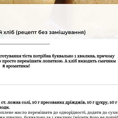
хліб (рецепт без замішування)
готування тіста потрібна буквально 1 хвилина, причому
о просто перемішати лопаткою. А хліб виходить смачним
й ароматним!
т. ложка солі, 50 г пресованих дріжджів, 50 г цукру, 50 г 
води.
оплене масло перемішати до однорідності, додати до сухи
уже швидко, буквально за 1 хвилину (місити його не потрі