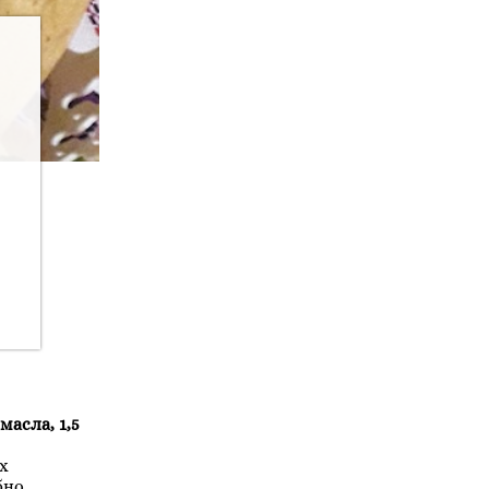
масла, 1,5
х
бно