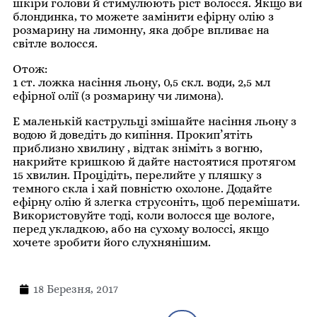
шкіри голови й стимулюють ріст волосся. Якщо ви
блондинка, то можете замінити ефірну олію з
розмарину на лимонну, яка добре впливає на
світле волосся.
Отож:
1 ст. ложка насіння льону, 0,5 скл. води, 2,5 мл
ефірної олії (з розмарину чи лимона).
E маленькій каструльці змішайте насіння льону з
водою й доведіть до кипіння. Прокип’ятіть
приблизно хвилину , відтак зніміть з вогню,
накрийте кришкою й дайте настоятися протягом
15 хвилин. Процідіть, перелийте у пляшку з
темного скла і хай повністю охолоне. Додайте
ефірну олію й злегка струсоніть, щоб перемішати.
Використовуйте тоді, коли волосся ще вологе,
перед укладкою, або на сухому волоссі, якщо
хочете зробити його слухнянішим.
18 Березня, 2017