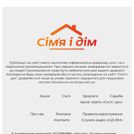
Публікації на сайті мають винятково інформаційно-довідкову ціль і не є
медичними рекомендаціями. При перших ознаках захворювання зверніться
до лікаря! Самолікування може бути небезпечним для вашого здоров’я!
Копіювання будь-яких матеріалів або їх частин, розміщених на сайті “Сім’я і
дім”, дозволяється лише за умови прямого і відкритого для пошукових
систем посилання на simya.com.ua
Кухня
Сім’я
Здоров’я
Садиба
Архів газети «Сім’я і дім»
Про нас
Реклама
Правила користування
Контакти
Слухати радіо «СіД ФМ»
© Агенція медіа-технологій «СІД ІНФОРМ», 2003-2023 . Усі права захищені.