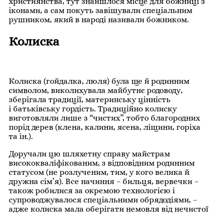
християнства, тут знайшлося місце для божниці з
іконами, а сам покуть завішували спеціальним
рушником, який в народі називали божником.
Колиска
Колиска (гойдалка, люля) була ще й родинним
символом, виколихувала майбутнє родоводу,
зберігала традиції, материнську цінність
і батьківську гордість. Традиційно колиску
виготовляли лише з “чистих”, тобто благородних
порід дерев (клена, калини, ясена, ліщини, горіха
та ін.).
Доручали цю шляхетну справу майстрам
висококваліфікованим, з відповідним родинним
статусом (не розлученим, тим, у кого велика й
дружна сім’я). Все начиння – бильця, вервечки –
також робилися за окремою технологією і
супроводжувалося спеціальними обрядодіями, –
адже колиска мала оберігати немовля від нечистої