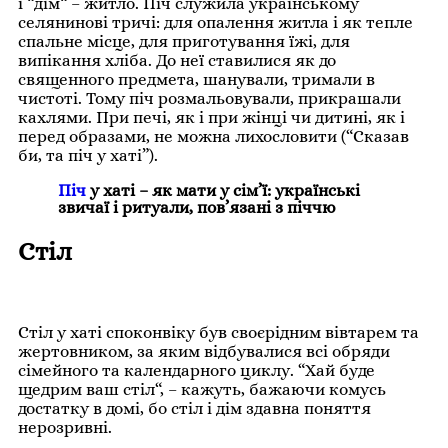
і “дім“ – житло. Піч служила українському
селянинові тричі: для опалення житла і як тепле
спальне місце, для приготування їжі, для
випікання хліба. До неї ставилися як до
священного предмета, шанували, тримали в
чистоті. Тому піч розмальовували, прикрашали
кахлями. При печі, як і при жінці чи дитині, як і
перед образами, не можна лихословити (“Сказав
би, та піч у хаті”).
Піч
у хаті – як мати у сім’ї: українські
звичаї і ритуали, пов’язані з піччю
Стіл
Стіл у хаті споконвіку був своєрідним вівтарем та
жертовником, за яким відбувалися всі обряди
сімейного та календарного циклу. “Хай буде
щедрим ваш стіл“, – кажуть, бажаючи комусь
достатку в домі, бо стіл і дім здавна поняття
нерозривні.