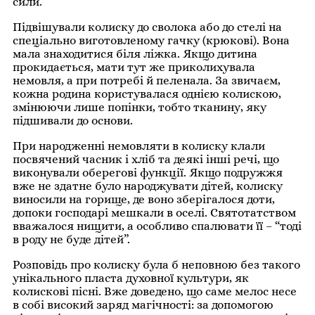
сили.
Підвішували колиску до сволока або до стелі на
спеціально виготовленому гачку (крюкові). Вона
мала знаходитися біля ліжка. Якщо дитина
прокидається, мати тут же приколихувала
немовля, а при потребі й пеленала. За звичаєм,
кожна родина користувалася однією колискою,
змінюючи лише попінки, тобто тканину, яку
підшивали до основи.
При народженні немовляти в колиску клали
посвячений часник і хліб та деякі інші речі, що
виконували оберегові функції. Якщо подружжя
вже не здатне було народжувати дітей, колиску
виносили на горище, де воно зберігалося доти,
допоки господарі мешкали в оселі. Святотатством
вважалося нищити, а особливо спалювати її – “тоді
в роду не буде дітей”.
Розповідь про колиску була б неповною без такого
унікального пласта духовної культури, як
колискові пісні. Вже доведено, що саме мелос несе
в собі високий заряд магічності: за допомогою