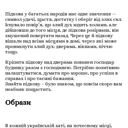
Підкова у багатьох народів має одне значення —
символ удачі, щастя, достатку і оберіг від злих сил.
Існувало повір’я, що злий дух ходить колами, але
дійшовши до того місця, де підкова розірвана, він
змушений повертати назад. Через це й підкову
вішали над всіма місцями в домі, через які може
проникнути злий дух: дверима, вікнами, піччю
тощо.
Кріпити підкову над дверима повинен господар
будинку разом з господинею. Потрібно позитивно
налаштуватися, думати про хороше, про успіхи в
справах і про таємні бажання.
Знайти підкову – було знаком, що зовсім скоро вам
неабияк пощастить.
Образи
В кожній українській хаті, на почесному місці,