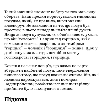
Такий звичний елемент побуту також мав силу
оберега. Наші предки користувалися глиняним
посудом, який, як правило, виготовляли
власноруч. Не зважаючи на те, що посуд був
простим, в нього вкладали найтепліші думки.
Якщо ж посуд купували, то обов’язково слухали,
що він “говорить”. Наприклад горщики, які є
символом життя, розрізняли за тембром:
“горщик” — чоловік і “горщиця” — жінка. Щоб у
домі панувала злагода, потрібно мати у
господарстві і горщики, і горщиці.
Кожен з нас знає повір’я, що вдома не варто
зберігати надбитий посуд. Таке твердження
виникло тому, що посуд вважали живим. Він, як і
людина: народжувався, жив і помирав.
Надщерблений, розбитий глечик чи тарілку
прийнято було закопувати в землю.
Підкова