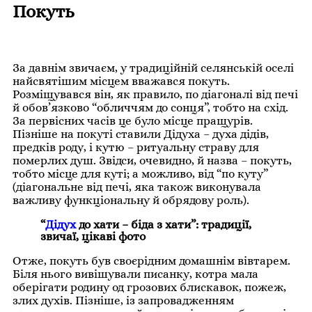
Покуть
За давнім звичаєм, у традиційній селянській оселі
найсвятішим місцем вважався покуть.
Розміщувався він, як правило, по діагоналі від печі
й обов’язково “обличчям до сонця”, тобто на схід.
За первісних часів це було місце пращурів.
Пізніше на покуті ставили Дідуха – духа дідів,
предків роду, і кутю – ритуальну страву для
померлих душ. Звідси, очевидно, й назва – покуть,
тобто місце для куті; а можливо, від “по куту”
(діагональне від печі, яка також виконувала
важливу функціональну й обрядову роль).
“
Дідух
до хати – біда з хати”: традиції,
звичаї, цікаві фото
Отже, покуть був своєрідним домашнім вівтарем.
Біля нього вивішували писанку, котра мала
оберігати родину од грозових блискавок, пожеж,
злих духів. Пізніше, із запровадженням