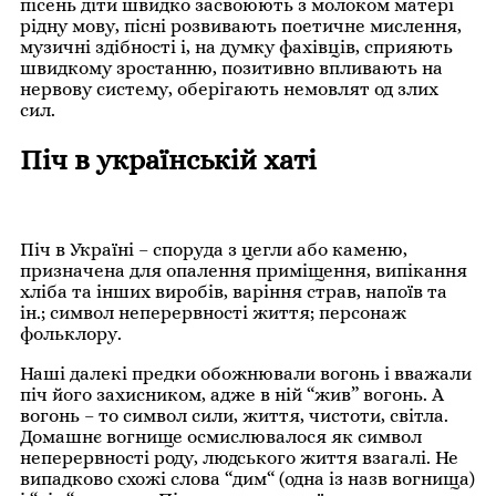
пісень діти швидко засвоюють з молоком матері
рідну мову, пісні розвивають поетичне мислення,
музичні здібності і, на думку фахівців, сприяють
швидкому зростанню, позитивно впливають на
нервову систему, оберігають немовлят од злих
сил.
Піч в українській хаті
Піч в Україні – споруда з цегли або каменю,
призначена для опалення приміщення, випікання
хліба та інших виробів, варіння страв, напоїв та
ін.; символ неперервності життя; персонаж
фольклору.
Наші далекі предки обожнювали вогонь і вважали
піч його захисником, адже в ній “жив” вогонь. А
вогонь – то символ сили, життя, чистоти, світла.
Домашнє вогнище осмислювалося як символ
неперервності роду, людського життя взагалі. Не
випадково схожі слова “дим“ (одна із назв вогнища)