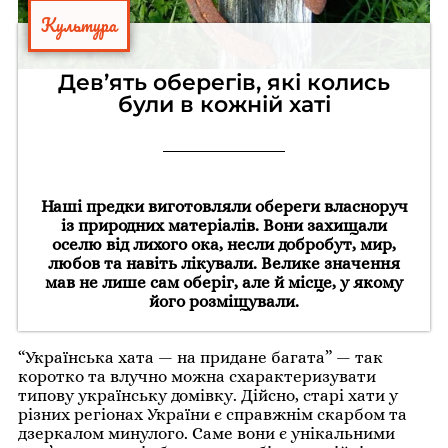
Культура
Дев’ять оберегів, які колись
були в кожній хаті
Наші предки виготовляли обереги власноруч
із природних матеріалів. Вони захищали
оселю від лихого ока, несли добробут, мир,
любов та навіть лікували. Велике значення
мав не лише сам оберіг, але й місце, у якому
його розміщували.
“Українська хата — на придане багата” — так
коротко та влучно можна схарактеризувати
типову українську домівку. Дійсно, старі хати у
різних регіонах України є справжнім скарбом та
дзеркалом минулого. Саме вони є унікальними