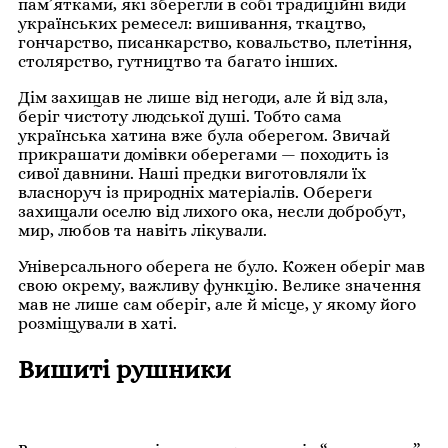
пам’ятками, які зберегли в собі традиційні види
українських ремесел: вишивання, ткацтво,
гончарство, писанкарство, ковальство, плетіння,
столярство, гутництво та багато інших.
Дім захищав не лише від негоди, але й від зла,
беріг чистоту людської душі. Тобто сама
українська хатина вже була оберегом. Звичай
прикрашати домівки оберегами — походить із
сивої давнини. Наші предки виготовляли їх
власноруч із природніх матеріалів. Обереги
захищали оселю від лихого ока, несли добробут,
мир, любов та навіть лікували.
Універсального оберега не було. Кожен оберіг мав
свою окрему, важливу функцію. Велике значення
мав не лише сам оберіг, але й місце, у якому його
розміщували в хаті.
Вишиті рушники