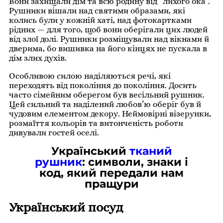
Вони захищали дім та всю родину від “лихого ока”.
Рушники вішали над святими образами, які
колись були у кожній хаті, над фотокартками
рідних — для того, щоб вони оберігали цих людей
від злої долі. Рушники розміщували над вікнами й
дверима, бо вишивка на його кінцях не пускала в
дім злих духів.
Особливою силою наділяються речі, які
переходять від покоління до покоління. Досить
часто сімейним оберегом був весільний рушник.
Цей сильний та наділений любов’ю оберіг був й
чудовим елементом декору. Неймовірні візерунки,
розмаїття кольорів та витонченість роботи
дивували гостей оселі.
Український
тканий
рушник
: символи, знаки і
код, який передали нам
пращури
Український посуд