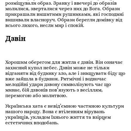
розміщували образ. Зранку і ввечері до образів
молилися, зверталися через них до Бога. Образи
прикрашали вишитими рушниками, які господині
вишивали власноруч. Образи берегли домівку від
всього лихого, несли мир і спокій.
Дзвін
Хорошим оберегом для житла є дзвін. Він означає
захисний купол небес. Дзвін може не тільки
відганяти від будинку зло, але і знищувати біду що
вже зайшла в будинок. Ритмічні і водночас
мелодійні удари дзвону символізують час що
минає, бій дзвонів пов’язують з весіллям,
перемогою або молитвою.
Українська хата є невід’ємною частиною культури
нашого народу. Вона є втіленням вірувань
українців, укладом їхнього життя та взірцем
естетичних вподобань.