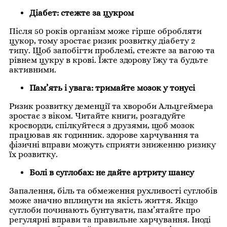
Діабет: стежте за цукром
Після 50 років організм може гірше обробляти
цукор, тому зростає ризик розвитку діабету 2
типу. Щоб запобігти проблемі, стежте за вагою та
рівнем цукру в крові. Їжте здорову їжу та будьте
активними.
Пам’ять і увага: тримайте мозок у тонусі
Ризик розвитку деменції та хвороби Альцгеймера
зростає з віком. Читайте книги, розгадуйте
кросворди, спілкуйтеся з друзями, щоб мозок
працював як годинник. здорове харчування та
фізичні вправи можуть сприяти зниженню ризику
їх розвитку.
Болі в суглобах: не дайте артриту шансу
Запалення, біль та обмеження рухливості суглобів
може значно вплинути на якість життя. Якщо
суглоби починають бунтувати, пам’ятайте про
регулярні вправи та правильне харчування. Іноді