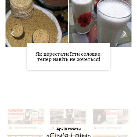
Як перестати їсти солодке:
тепер навіть не хочеться!
Архів газети
«Сім’я і дім»