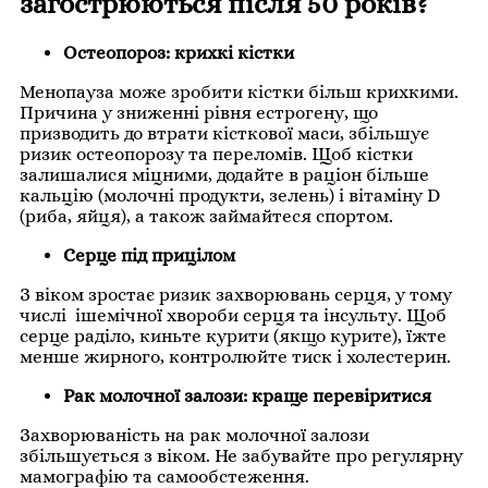
загострюються після 50 років?
Остеопороз: крихкі кістки
Менопауза може зробити кістки більш крихкими.
Причина у зниженні рівня естрогену, що
призводить до втрати кісткової маси, збільшує
ризик остеопорозу та переломів. Щоб кістки
залишалися міцними, додайте в раціон більше
кальцію (молочні продукти, зелень) і вітаміну D
(риба, яйця), а також займайтеся спортом.
Серце під прицілом
З віком зростає ризик захворювань серця, у тому
числі ішемічної хвороби серця та інсульту. Щоб
серце раділо, киньте курити (якщо курите), їжте
менше жирного, контролюйте тиск і холестерин.
Рак молочної залози: краще перевіритися
Захворюваність на рак молочної залози
збільшується з віком. Не забувайте про регулярну
мамографію та самообстеження.