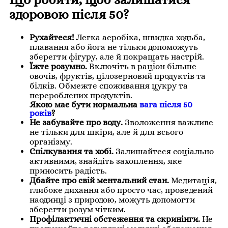
здоровою після 50?
Рухайтеся!
Легка аеробіка, швидка ходьба,
плавання або йога не тільки допоможуть
зберегти фігуру, але й покращать настрій.
Їжте розумно.
Включіть в раціон більше
овочів, фруктів, цілозерновий продуктів та
білків. Обмежте споживання цукру та
перероблених продуктів.
Якою має бути нормальна
вага після 50
років
?
Не забувайте про воду.
Зволоження важливе
не тільки для шкіри, але й для всього
організму.
Спілкування та хобі.
Залишайтеся соціально
активними, знайдіть захоплення, яке
приносить радість.
Дбайте про свій ментальний стан.
Медитація,
глибоке дихання або просто час, проведений
наодинці з природою, можуть допомогти
зберегти розум чітким.
Профілактичні обстеження та скринінги.
Не