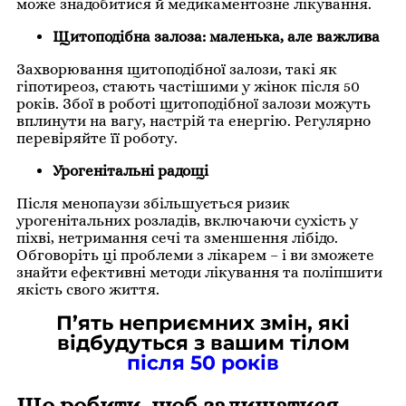
може знадобитися й медикаментозне лікування.
Щитоподібна залоза: маленька, але важлива
Захворювання щитоподібної залози, такі як
гіпотиреоз, стають частішими у жінок після 50
років. Збої в роботі щитоподібної залози можуть
вплинути на вагу, настрій та енергію. Регулярно
перевіряйте її роботу.
Урогенітальні радощі
Після менопаузи збільшується ризик
урогенітальних розладів, включаючи сухість у
піхві, нетримання сечі та зменшення лібідо.
Обговоріть ці проблеми з лікарем – і ви зможете
знайти ефективні методи лікування та поліпшити
якість свого життя.
П’ять неприємних змін, які
відбудуться з вашим тілом
після 50 років
Що робити, щоб залишатися