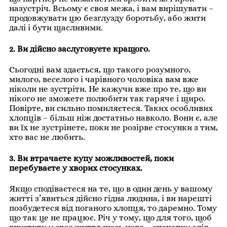
назустріч. Всьому є своя межа, і вам вирішувати –
продовжувати цю безглузду боротьбу, або жити
далі і бути щасливими.
2. Ви дійсно заслуговуєте кращого.
Сьогодні вам здається, що такого розумного,
милого, веселого і чарівного чоловіка вам вже
ніколи не зустріти. Не кажучи вже про те, що ви
нікого не зможете полюбити так гаряче і щиро.
Повірте, ви сильно помиляєтеся. Таких особливих
хлопців – більш ніж достатньо навколо. Вони є, але
ви їх не зустрінете, поки не розірве стосунки з тим,
хто вас не любить.
3. Ви втрачаєте купу можливостей, поки
перебуваєте у хворих стосунках.
Якщо сподіваєтеся на те, що в один день у вашому
житті з’явиться дійсно гідна людина, і ви нарешті
позбудетеся від поганого хлопця, то даремно. Тому
що так це не працює. Річ у тому, що для того, щоб