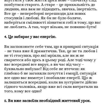
впустити у своє життя щось нове – спочатку слід
позбутися старого. А старе – це прихильність до
людини, яка вам не підходить, звичка, інертність.
Все це – непереборні перешкоди для нових
стосунків і любові. Як би не було боляче,
наберіться сміливості зізнатися собі в тому, що вас
не люблять. А так, чорт візьми, не повинно бути!
4. Це забирає у вас енергію.
Ви заспокоюєте себе тим, що в принципі ситуація
– не така вже й драматична. Так, це не та любов і
не ті стосунки, про які мріяли, але ви ж не
сваритеся або щось в цьому роді. Але тоді чому у
вас всередині все вирує, а ви час від часу –
буквально вибухає? Від себе не втечеш: як
глибоко б не заганяли почуття і емоції, ситуація
все одно вас вимотує і позбавляє енергії. Що ж
залишиться всередині, коли ви зустрінете дійсно
гідного чоловіка, якщо вже всі сили витратили на
того, кому все одно?
5. Ви вже засвоїли необхідний життєвий урок.