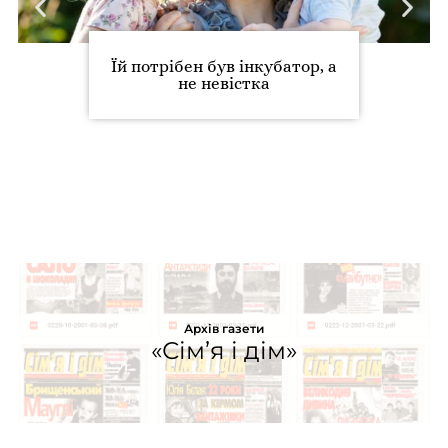
Їй потрібен був інкубатор, а
не невістка
Архів газети
«Сім’я і дім»