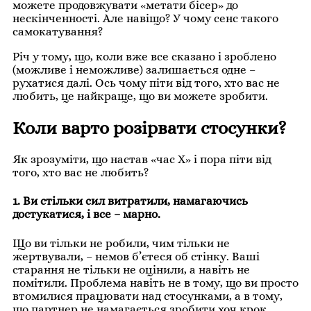
можете продовжувати «метати бісер» до
нескінченності. Але навіщо? У чому сенс такого
самокатування?
Річ у тому, що, коли вже все сказано і зроблено
(можливе і неможливе) залишається одне –
рухатися далі. Ось чому піти від того, хто вас не
любить, це найкраще, що ви можете зробити.
Коли варто розірвати стосунки?
Як зрозуміти, що настав «час Х» і пора піти від
того, хто вас не любить?
1. Ви стільки сил витратили, намагаючись
достукатися, і все – марно.
Що ви тільки не робили, чим тільки не
жертвували, – немов б’єтеся об стінку. Ваші
старання не тільки не оцінили, а навіть не
помітили. Проблема навіть не в тому, що ви просто
втомилися працювати над стосунками, а в тому,
що партнер не намагається зробити хоч крок