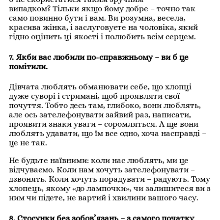
випадком? Тільки якщо йому добре – точно так
само повинно бути і вам. Ви розумна, весела,
красива жінка, і заслуговуєте на чоловіка, який
гідно оцінить ці якості і полюбить всім серцем.
7. Якби вас любили по-справжньому – ви б це
помітили.
Дівчата люблять обманювати себе, що хлопці
дуже суворі і стримані, щоб проявляти свої
почуття. Тобто десь там, глибоко, вони люблять,
але ось зателефонувати зайвий раз, написати,
проявити знаки уваги – соромляться. А ще вони
люблять удавати, що їм все одно, хоча насправді –
це не так.
Не будьте наївними: коли нас люблять, ми це
відчуваємо. Коли нам хочуть зателефонувати –
дзвонять. Коли хочуть порадувати – радують. Тому
хлопець, якому «до лампочки», чи залишитеся ви з
ним чи підете, не вартий і хвилини вашого часу.
8. Стосунки без зобов’язань – з самого початку