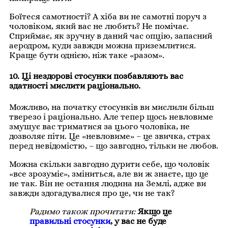
Боїтеся самотності? А хіба ви не самотні поруч з
чоловіком, який вас не любить? Не помічає.
Сприймає, як зручну в даний час опцію, запасний
аеродром, куди завжди можна приземлитися.
Краще бути однією, ніж таке «разом».
10. Ці нездорові стосунки позбавляють вас
здатності мислити раціонально.
Можливо, на початку стосунків ви мислили більш
тверезо і раціонально. Але тепер щось невловиме
змушує вас триматися за цього чоловіка, не
дозволяє піти. Це «невловиме» – це звичка, страх
перед невідомістю, – що завгодно, тільки не любов.
Можна скільки завгодно дурити себе, що чоловік
«все зрозуміє», зміниться, але ви ж знаєте, що це
не так. Він не остання людина на Землі, адже ви
завжди здогадувалися про це, чи не так?
Радимо також прочитати:
Якщо це
правильні стосунки
, у вас не буде