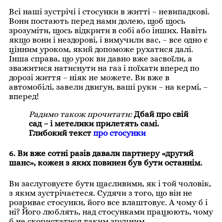
Всі наші зустрічі і стосунки в житті – невипадкові.
Вони постають перед нами долею, щоб щось
зрозуміти, щось відкрити в собі або інших. Навіть
якщо вони і нездорові, і вимучили вас, – все одно є
цінним уроком, який допоможе рухатися далі.
Інша справа, що урок ви давно вже засвоїли, а
зважитися натиснути на газ і поїхати вперед по
дорозі життя – ніяк не можете. Ви вже в
автомобілі, завели двигун, ваші руки – на кермі, –
вперед!
Радимо також прочитати:
Дбай про свій
сад – і метелики прилетять самі.
Глибокий текст
про стосунки
6. Ви вже сотні разів давали партнеру «другий
шанс», кожен з яких повинен був бути останнім.
Ви заслуговуєте бути щасливими, як і той чоловік,
з яким зустрічаєтеся. Судячи з того, що він не
розриває стосунки, його все влаштовує. А чому б і
ні? Його люблять, над стосунками працюють, чому
б не скористатися таким зручним