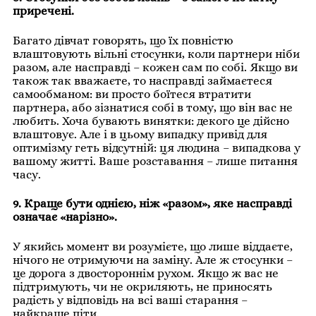
приречені.
Багато дівчат говорять, що їх повністю
влаштовують вільні стосунки, коли партнери ніби
разом, але насправді – кожен сам по собі. Якщо ви
також так вважаєте, то насправді займаєтеся
самообманом: ви просто боїтеся втратити
партнера, або зізнатися собі в тому, що він вас не
любить. Хоча бувають винятки: декого це дійсно
влаштовує. Але і в цьому випадку привід для
оптимізму геть відсутній: ця людина – випадкова у
вашому житті. Ваше розставання – лише питання
часу.
9. Краще бути однією, ніж «разом», яке насправді
означає «нарізно».
У якийсь момент ви розумієте, що лише віддаєте,
нічого не отримуючи на заміну. Але ж стосунки –
це дорога з двостороннім рухом. Якщо ж вас не
підтримують, чи не окриляють, не приносять
радість у відповідь на всі ваші старання –
найкраще піти.