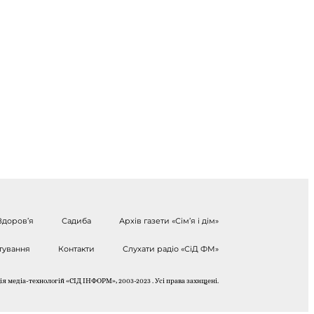
Здоров’я
Садиба
Архів газети «Сім’я і дім»
тування
Контакти
Слухати радіо «СіД ФМ»
я медіа-технологій «СІД ІНФОРМ», 2003-2023 . Усі права захищені.