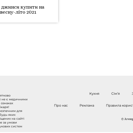
 джинси купити на
весну-літо 2021
Кухня
Сім’я
нятково
 і не є медичними
 ознаках
Про нас
Реклама
Правила корис
ікаря!
безпечним для
 будь-яких
міщених на сайті
© Агенці
ше за умови
шукових систем