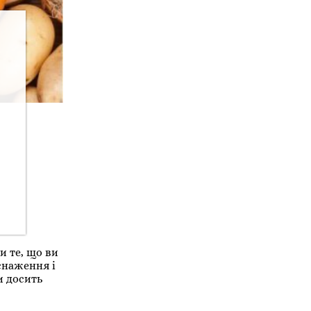
и те, що ви
снаження і
и досить