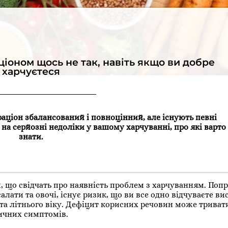
ціоном щось не так, навіть якщо ви добре
харчуєтеся
ціон збалансований і повноцінний, але існують певні
 на серйозні недоліки у вашому харчуванні, про які варто
знати.
що свідчать про наявність проблем з харчуванням. Попр
ати та овочі, існує ризик, що ви все одно відчуваєте ви
та літнього віку. Дефіцит корисних речовин може триват
зичних симптомів.