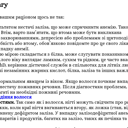
агу
 вашим раціоном щось не так:
льтатом нестачі заліза, що може спричинити анемію. Так
 Втім, варто пам’ятати, що втома може бути викликана
 захворюваннями, депресією або проблемами зі щитопод
бкість або втому, обов’язково повідомте про це свого лік
падку анемії.
ю мірою складається з білка, може слугувати показнико
го віку виглядає ламким, сухим та рідким, це часто вка
PhD, керівник дієтичної служби в спільнотах для літніх л
і незамінних жирних кислот, білка, заліза та інших важ
нормальним явищем із віком. Якщо волосся починає випа
нестачу поживних речовин. Після діагностики проблеми,
гаті на необхідні поживні речовини.
діння волосся
остями.
Так само як і волосся, нігті можуть свідчити про р
ки, коли краї нігтя вигинаються вгору, як ложка (стан, в
инену дефіцитом заліза. У випадку залізодефіцитної анем
атів і продуктів, багатих на залізо, таких як печінка та