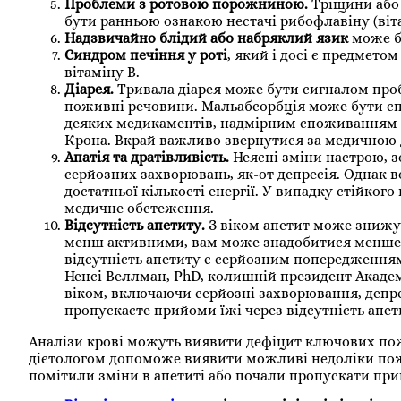
Проблеми з ротовою порожниною.
Тріщини або 
бути ранньою ознакою нестачі рибофлавіну (вітам
Надзвичайно блідий або набряклий язик
може бу
Синдром печіння у роті
, який і досі є предмето
вітаміну B.
Діарея.
Тривала діарея може бути сигналом проб
поживні речовини. Мальабсорбція може бути с
деяких медикаментів, надмірним споживанням а
Крона. Вкрай важливо звернутися за медичною д
Апатія та дратівливість.
Неясні зміни настрою, з
серйозних захворювань, як-от депресія. Однак 
достатньої кількості енергії. У випадку стійко
медичне обстеження.
Відсутність апетиту.
З віком апетит може знижу
менш активними, вам може знадобитися менше к
відсутність апетиту є серйозним попередження
Ненсі Веллман, PhD, колишній президент Академі
віком, включаючи серйозні захворювання, депр
пропускаєте прийоми їжі через відсутність апет
Аналізи крові можуть виявити дефіцит ключових по
дієтологом допоможе виявити можливі недоліки пожи
помітили зміни в апетиті або почали пропускати при