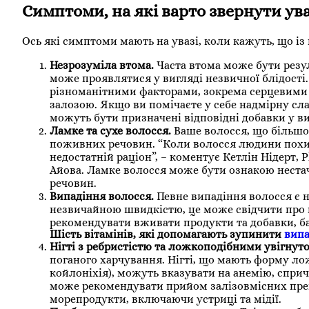
Симптоми, на які варто звернути ув
Ось які симптоми мають на увазі, коли кажуть, що із
Незрозуміла втома.
Часта втома може бути резу
може проявлятися у вигляді незвичної блідості.
різноманітними факторами, зокрема серцевими
залозою. Якщо ви помічаєте у себе надмірну сла
можуть бути призначені відповідні добавки у ви
Ламке та сухе волосся.
Ваше волосся, що більшо
поживних речовин. “Коли волосся людини похило
недостатній раціон”, – коментує Кетлін Нідерт, 
Айова. Ламке волосся може бути ознакою нестач
речовин.
Випадіння волосся.
Певне випадіння волосся є 
незвичайною швидкістю, це може свідчити про 
рекомендувати вживати продукти та добавки, ба
Шість вітамінів, які допомагають зупинити
випа
Нігті з ребристістю та ложкоподібними увігнут
поганого харчування. Нігті, що мають форму лож
койлоніхія), можуть вказувати на анемію, сприч
може рекомендувати прийом залізовмісних препар
морепродукти, включаючи устриці та мідії.