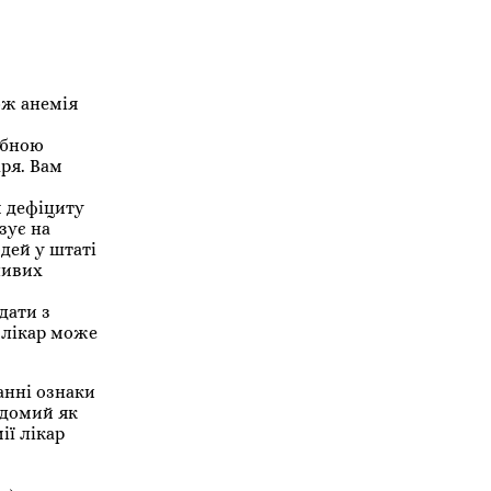
ож анемія
ібною
аря. Вам
м дефіциту
зує на
юдей у штаті
ливих
дати з
 лікар може
анні ознаки
ідомий як
ії лікар