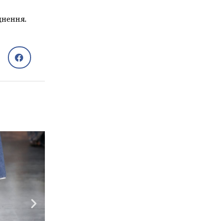
днення.
Народна медицина