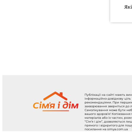
Які
Публікації на сайті мають ви
інформаційно-довідкову ціль
рекомендаціями. При перших
захворювання зверніться до л
Самолікування може бути не
вашого здоров’я! Копіювання
матеріалів або їх частин, роз
“Сім’я і дім”, дозволяється ли
прямого і відкритого для по
посилання на simya.com.ua