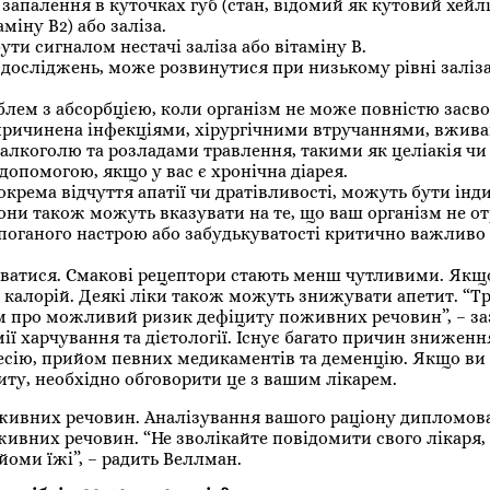
запалення в куточках губ (стан, відомий як кутовий хейл
іну В2) або заліза.
ти сигналом нестачі заліза або вітаміну B.
м досліджень, може розвинутися при низькому рівні заліза
лем з абсорбцією, коли організм не може повністю засво
причинена інфекціями, хірургічними втручаннями, вжив
лкоголю та розладами травлення, такими як целіакія чи
опомогою, якщо у вас є хронічна діарея.
окрема відчуття апатії чи дратівливості, можуть бути ін
вони також можуть вказувати на те, що ваш організм не о
го поганого настрою або забудькуватості критично важливо
ватися. Смакові рецептори стають менш чутливими. Якщо
алорій. Деякі ліки також можуть знижувати апетит. “Т
м про можливий ризик дефіциту поживних речовин”, – за
ї харчування та дієтології. Існує багато причин зниженн
есію, прийом певних медикаментів та деменцію. Якщо ви
иту, необхідно обговорити це з вашим лікарем.
живних речовин. Аналізування вашого раціону дипломо
вних речовин. “Не зволікайте повідомити свого лікаря,
йоми їжі”, – радить Веллман.