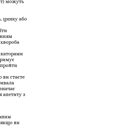
іт) можуть
, цинку або
їти
анням
 хвороба
дикаторами
тримує
 пройти
 ви стаєте
ривала
значає
я апетиту з
ваним
 якщо ви