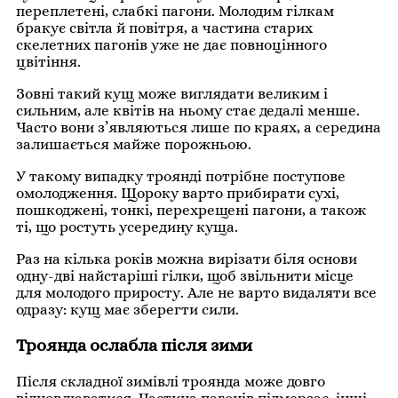
переплетені, слабкі пагони. Молодим гілкам
бракує світла й повітря, а частина старих
скелетних пагонів уже не дає повноцінного
цвітіння.
Зовні такий кущ може виглядати великим і
сильним, але квітів на ньому стає дедалі менше.
Часто вони з’являються лише по краях, а середина
залишається майже порожньою.
У такому випадку троянді потрібне поступове
омолодження. Щороку варто прибирати сухі,
пошкоджені, тонкі, перехрещені пагони, а також
ті, що ростуть усередину куща.
Раз на кілька років можна вирізати біля основи
одну-дві найстаріші гілки, щоб звільнити місце
для молодого приросту. Але не варто видаляти все
одразу: кущ має зберегти сили.
Троянда ослабла після зими
Після складної зимівлі троянда може довго