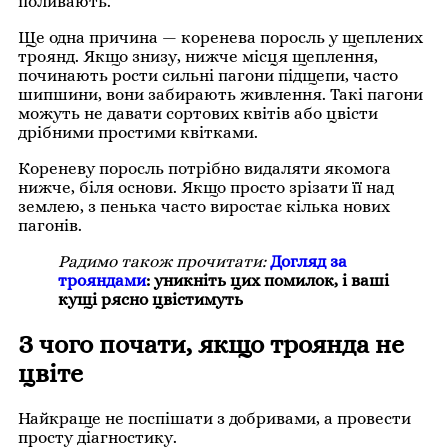
поливають.
Ще одна причина — коренева поросль у щеплених
троянд. Якщо знизу, нижче місця щеплення,
починають рости сильні пагони підщепи, часто
шипшини, вони забирають живлення. Такі пагони
можуть не давати сортових квітів або цвісти
дрібними простими квітками.
Кореневу поросль потрібно видаляти якомога
нижче, біля основи. Якщо просто зрізати її над
землею, з пенька часто виростає кілька нових
пагонів.
Радимо також прочитати:
Догляд за
трояндами
: уникніть цих помилок, і ваші
кущі рясно цвістимуть
З чого почати, якщо троянда не
цвіте
Найкраще не поспішати з добривами, а провести
просту діагностику.