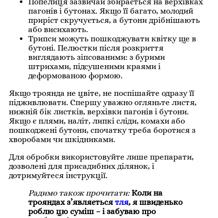
Попелиця зазвичай збирається на верхівках
пагонів і бутонах. Якщо її багато, молодий
приріст скручується, а бутони дрібнішають
або висихають.
Трипси можуть пошкоджувати квітку ще в
бутоні. Пелюстки після розкриття
виглядають зіпсованими: з бурими
штрихами, підсушеними краями і
деформованою формою.
Якщо троянда не цвіте, не поспішайте одразу її
підживлювати. Спершу уважно огляньте листя,
нижній бік листків, верхівки пагонів і бутони.
Якщо є плями, наліт, липкі сліди, комахи або
пошкоджені бутони, спочатку треба боротися з
хворобами чи шкідниками.
Для обробки використовуйте лише препарати,
дозволені для присадибних ділянок, і
дотримуйтеся інструкції.
Радимо також прочитати:
Коли на
трояндах з’являється
тля
, я швиденько
роблю цю суміш – і забуваю про