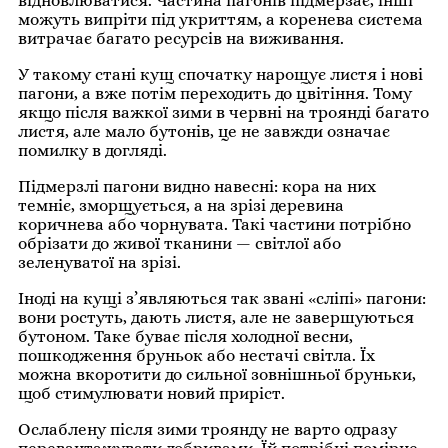
відновлюватися. Частина пагонів підмерзає, інші
можуть випріти під укриттям, а коренева система
витрачає багато ресурсів на виживання.
У такому стані кущ спочатку нарощує листя і нові
пагони, а вже потім переходить до цвітіння. Тому
якщо після важкої зими в червні на троянді багато
листя, але мало бутонів, це не завжди означає
помилку в догляді.
Підмерзлі пагони видно навесні: кора на них
темніє, зморщується, а на зрізі деревина
коричнева або чорнувата. Такі частини потрібно
обрізати до живої тканини — світлої або
зеленуватої на зрізі.
Іноді на кущі з’являються так звані «сліпі» пагони:
вони ростуть, дають листя, але не завершуються
бутоном. Таке буває після холодної весни,
пошкодження бруньок або нестачі світла. Їх
можна вкоротити до сильної зовнішньої бруньки,
щоб стимулювати новий приріст.
Ослаблену після зими троянду не варто одразу