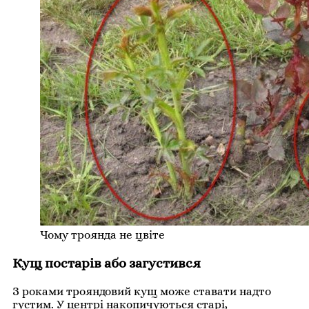
Чому троянда не цвіте
Кущ постарів або загустився
З роками трояндовий кущ може ставати надто
густим. У центрі накопичуються старі,