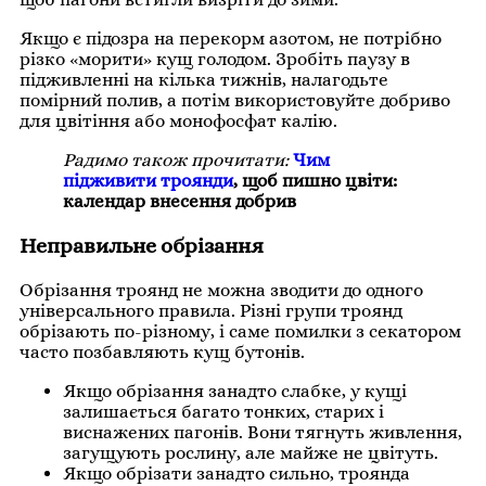
Якщо є підозра на перекорм азотом, не потрібно
різко «морити» кущ голодом. Зробіть паузу в
підживленні на кілька тижнів, налагодьте
помірний полив, а потім використовуйте добриво
для цвітіння або монофосфат калію.
Радимо також прочитати:
Чим
підживити троянди
, щоб пишно цвіти:
календар внесення добрив
Неправильне обрізання
Обрізання троянд не можна зводити до одного
універсального правила. Різні групи троянд
обрізають по-різному, і саме помилки з секатором
часто позбавляють кущ бутонів.
Якщо обрізання занадто слабке, у кущі
залишається багато тонких, старих і
виснажених пагонів. Вони тягнуть живлення,
загущують рослину, але майже не цвітуть.
Якщо обрізати занадто сильно, троянда