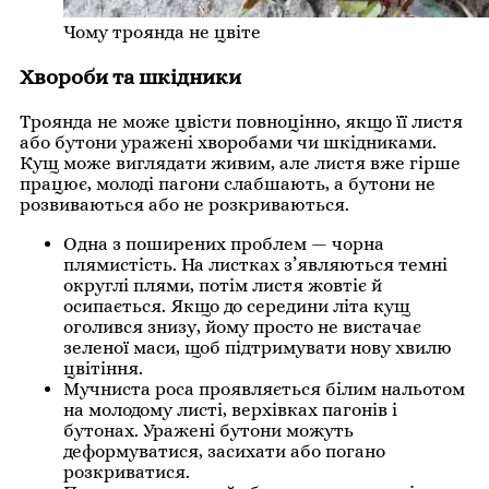
Чому троянда не цвіте
Хвороби та шкідники
Троянда не може цвісти повноцінно, якщо її листя
або бутони уражені хворобами чи шкідниками.
Кущ може виглядати живим, але листя вже гірше
працює, молоді пагони слабшають, а бутони не
розвиваються або не розкриваються.
Одна з поширених проблем — чорна
плямистість. На листках з’являються темні
округлі плями, потім листя жовтіє й
осипається. Якщо до середини літа кущ
оголився знизу, йому просто не вистачає
зеленої маси, щоб підтримувати нову хвилю
цвітіння.
Мучниста роса проявляється білим нальотом
на молодому листі, верхівках пагонів і
бутонах. Уражені бутони можуть
деформуватися, засихати або погано
розкриватися.