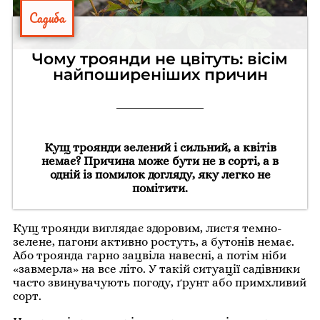
Садиба
Чому троянди не цвітуть: вісім
найпоширеніших причин
Кущ троянди зелений і сильний, а квітів
немає? Причина може бути не в сорті, а в
одній із помилок догляду, яку легко не
помітити.
Кущ троянди виглядає здоровим, листя темно-
зелене, пагони активно ростуть, а бутонів немає.
Або троянда гарно зацвіла навесні, а потім ніби
«завмерла» на все літо. У такій ситуації садівники
часто звинувачують погоду, ґрунт або примхливий
сорт.