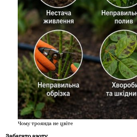
Чому троянда не цвіте
Забагато азоту