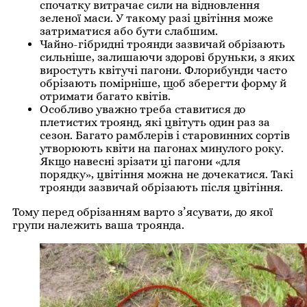
спочатку витрачає сили на відновлення
зеленої маси. У такому разі цвітіння може
затриматися або бути слабшим.
Чайно-гібридні троянди зазвичай обрізають
сильніше, залишаючи здорові бруньки, з яких
виростуть квітучі пагони. Флорибунди часто
обрізають помірніше, щоб зберегти форму й
отримати багато квітів.
Особливо уважно треба ставитися до
плетистих троянд, які цвітуть один раз за
сезон. Багато рамблерів і старовинних сортів
утворюють квіти на пагонах минулого року.
Якщо навесні зрізати ці пагони «для
порядку», цвітіння можна не дочекатися. Такі
троянди зазвичай обрізають після цвітіння.
Тому перед обрізанням варто з’ясувати, до якої
групи належить ваша троянда.