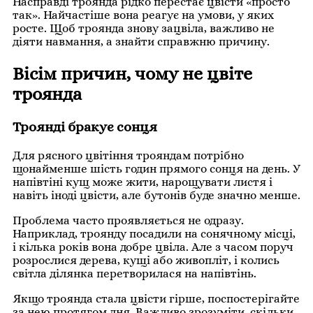
Насправді троянда рідко перестає цвісти «просто
так». Найчастіше вона реагує на умови, у яких
росте. Щоб троянда знову зацвіла, важливо не
діяти навмання, а знайти справжню причину.
Вісім причин, чому не цвіте
троянда
Троянді бракує сонця
Для рясного цвітіння трояндам потрібно
щонайменше шість годин прямого сонця на день. У
напівтіні кущ може жити, нарощувати листя і
навіть іноді цвісти, але бутонів буде значно менше.
Проблема часто проявляється не одразу.
Наприклад, троянду посадили на сонячному місці,
і кілька років вона добре цвіла. Але з часом поруч
розрослися дерева, кущі або живопліт, і колись
світла ділянка перетворилася на напівтінь.
Якщо троянда стала цвісти гірше, поспостерігайте
за нею протягом дня. Важливо зрозуміти, скільки