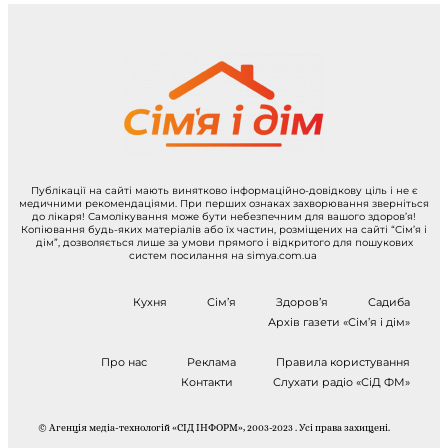
Публікації на сайті мають винятково інформаційно-довідкову ціль і не є
медичними рекомендаціями. При перших ознаках захворювання зверніться
до лікаря! Самолікування може бути небезпечним для вашого здоров’я!
Копіювання будь-яких матеріалів або їх частин, розміщених на сайті “Сім’я і
дім”, дозволяється лише за умови прямого і відкритого для пошукових
систем посилання на simya.com.ua
Кухня
Сім’я
Здоров’я
Садиба
Архів газети «Сім’я і дім»
Про нас
Реклама
Правила користування
Контакти
Слухати радіо «СіД ФМ»
© Агенція медіа-технологій «СІД ІНФОРМ», 2003-2023 . Усі права захищені.