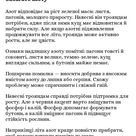
Азот відповідає за ріст зеленої маси: листя,
пагонів, молодого приросту. Навесні він трояндам
потрібен, адже після зими кущ має відновитися й
набрати силу. Але якщо азотні підживлення
продовжувати все літо, троянда може активно
рости, але не цвісти.
Ознаки надлишку азоту помітні: пагони товсті й
соковиті, листя велике, темно-зелене, кущ
виглядає сильним, а бутонів майже немає.
Поширена помилка — вносити добрива з високим
вмістом азоту до липня або серпня. Схожу
проблему може спричинити і свіжий гній.
Навесні трояндам справді потрібна підтримка для
росту. Але з червня акцент варто зміщувати на
фосфор і калій. Фосфор допомагає формувати
бутони, а калій зміцнює пагони й підвищує
стійкість рослини.
Наприкінці літа азот краще повністю прибрати,
щоб пагони встигли визріти до зими.