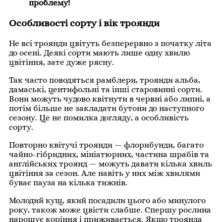
проблему!
Особливості сорту і вік троянди
Не всі троянди цвітуть безперервно з початку літа
до осені. Деякі сорти мають лише одну хвилю
цвітіння, зате дуже рясну.
Так часто поводяться рамблери, троянди альба,
дамаські, центифольні та інші старовинні сорти.
Вони можуть чудово квітнути в червні або липні, а
потім більше не закладати бутони до наступного
сезону. Це не помилка догляду, а особливість
сорту.
Повторно квітучі троянди — флорибунди, багато
чайно-гібридних, мініатюрних, частина шрабів та
англійських троянд — можуть давати кілька хвиль
цвітіння за сезон. Але навіть у них між хвилями
буває пауза на кілька тижнів.
Молодий кущ, який посадили цього або минулого
року, також може цвісти слабше. Спершу рослина
нарощує коріння і приживається. Якщо троянда