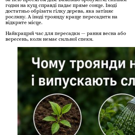
годин на кущ справді падає пряме сонце. Іноді
достатньо обрізати гілку дерева, яка затіняє
рослину. А іноді троянду краще пересадити на
відкрите місце.
Найкращий час для пересадки — рання весна або
вересень, коли немає сильної спеки.