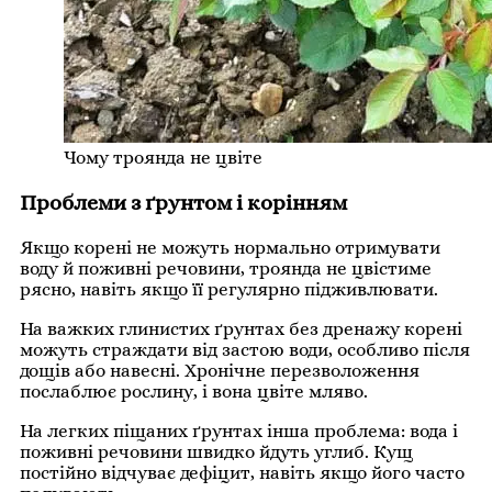
Чому троянда не цвіте
Проблеми з ґрунтом і корінням
Якщо корені не можуть нормально отримувати
воду й поживні речовини, троянда не цвістиме
рясно, навіть якщо її регулярно підживлювати.
На важких глинистих ґрунтах без дренажу корені
можуть страждати від застою води, особливо після
дощів або навесні. Хронічне перезволоження
послаблює рослину, і вона цвіте мляво.
На легких піщаних ґрунтах інша проблема: вода і
поживні речовини швидко йдуть углиб. Кущ
постійно відчуває дефіцит, навіть якщо його часто