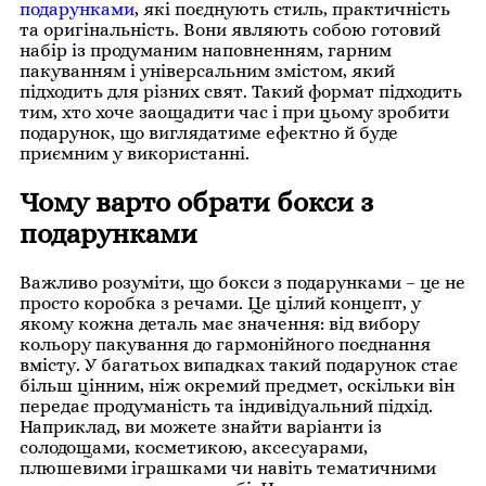
подарунками
, які поєднують стиль, практичність
та оригінальність. Вони являють собою готовий
набір із продуманим наповненням, гарним
пакуванням і універсальним змістом, який
підходить для різних свят. Такий формат підходить
тим, хто хоче заощадити час і при цьому зробити
подарунок, що виглядатиме ефектно й буде
приємним у використанні.
Чому варто обрати бокси з
подарунками
Важливо розуміти, що бокси з подарунками – це не
просто коробка з речами. Це цілий концепт, у
якому кожна деталь має значення: від вибору
кольору пакування до гармонійного поєднання
вмісту. У багатьох випадках такий подарунок стає
більш цінним, ніж окремий предмет, оскільки він
передає продуманість та індивідуальний підхід.
Наприклад, ви можете знайти варіанти із
солодощами, косметикою, аксесуарами,
плюшевими іграшками чи навіть тематичними