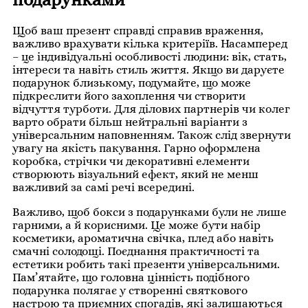
Щоб ваш презент справді справив враження,
важливо врахувати кілька критеріїв. Насамперед
– це індивідуальні особливості людини: вік, стать,
інтереси та навіть стиль життя. Якщо ви даруєте
подарунок близькому, подумайте, що може
підкреслити його захоплення чи створити
відчуття турботи. Для ділових партнерів чи колег
варто обрати більш нейтральні варіанти з
універсальним наповненням. Також слід звернути
увагу на якість пакування. Гарно оформлена
коробка, стрічки чи декоративні елементи
створюють візуальний ефект, який не менш
важливий за самі речі всередині.
Важливо, щоб бокси з подарунками були не лише
гарними, а й корисними. Це може бути набір
косметики, ароматична свічка, плед або навіть
смачні солодощі. Поєднання практичності та
естетики робить такі презенти універсальними.
Пам’ятайте, що головна цінність подібного
подарунка полягає у створенні святкового
настрою та приємних спогадів, які залишаються