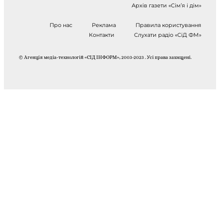
Архів газети «Сім’я і дім»
Про нас
Реклама
Правила користування
Контакти
Слухати радіо «СіД ФМ»
© Агенція медіа-технологій «СІД ІНФОРМ», 2003-2023 . Усі права захищені.