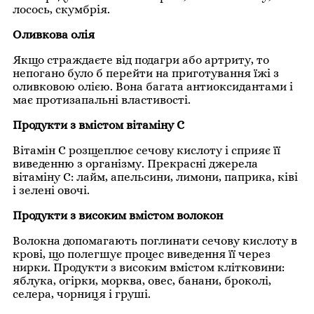
лосось, скумбрія.
Оливкова олія
Якщо страждаєте від подагри або артриту, то
непогано було б перейти на приготування їжі з
оливковою олією. Вона багата антиоксидантами і
має протизапальні властивості.
Продукти з вмістом вітаміну С
Вітамін С розщеплює сечову кислоту і сприяє її
виведенню з організму. Прекрасні джерела
вітаміну С: лайм, апельсини, лимони, паприка, ківі
і зелені овочі.
Продукти з високим вмістом волокон
Волокна допомагають поглинати сечову кислоту в
крові, що полегшує процес виведення її через
нирки. Продукти з високим вмістом клітковини:
яблука, огірки, морква, овес, банани, броколі,
селера, чорниця і груші.