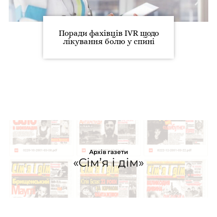
Поради фахівців IVR щодо
лікування болю у спині
Архів газети
«Сім’я і дім»