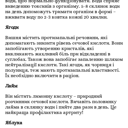
води, щоб нормально функціонувати. Вода сприяє
виведенню токсинів з організму. 5-8 склянок води
на день допоможуть тримати організм в формі –
вживати воду по 2-3 ковтка кожні 20 хвилин.
Ягоди
Вишня містить протизапальні речовини, які
допомагають знизити рівень сечової кислоти. Вони
запобігають утворенню кристалів, які
викликають жахливий біль при відкладенні в
суглобах. Також вона запобігає запаленню шляхом
нейтралізації кислоти. Такі ягоди, як чорниця і
полуниця, теж мають протизапальні властивості.
Їх необхідно включити в раціон.
Лайм
Він містить лимонну кислоту – природний
розчинник сечової кислоти. Вичавіть половинку
лайма в склянку води і пийте два рази в день. Це
найкраща профілактика артриту!
Яблука