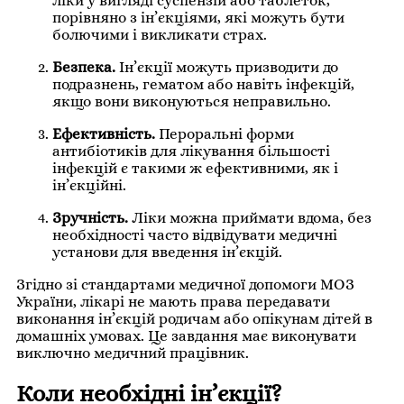
ліки у вигляді суспензій або таблеток,
порівняно з ін’єкціями, які можуть бути
болючими і викликати страх.
Безпека.
Ін’єкції можуть призводити до
подразнень, гематом або навіть інфекцій,
якщо вони виконуються неправильно.
Ефективність.
Пероральні форми
антибіотиків для лікування більшості
інфекцій є такими ж ефективними, як і
ін’єкційні.
Зручність.
Ліки можна приймати вдома, без
необхідності часто відвідувати медичні
установи для введення ін’єкцій.
Згідно зі стандартами медичної допомоги МОЗ
України, лікарі не мають права передавати
виконання ін’єкцій родичам або опікунам дітей в
домашніх умовах. Це завдання має виконувати
виключно медичний працівник.
Коли необхідні ін’єкції?