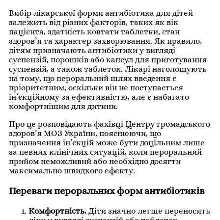
Вибір лікарської форми антибіотика для дітей
залежить від різних факторів, таких як вік
пацієнта, здатність ковтати таблетки, стан
здоров’я та характер захворювання. Як правило,
дітям призначають антибіотики у вигляді
суспензій, порошків або капсул для приготування
суспензій, а також таблеток. Лікарі наголошують
на тому, що пероральний шлях введення є
пріоритетним, оскільки він не поступається
ін’єкційному за ефективністю, але є набагато
комфортнішим для дитини.
Про це розповідають фахівці Центру громадського
здоров’я МОЗ України, пояснюючи, що
призначення ін’єкцій може бути доцільним лише
за певних клінічних ситуацій, коли пероральний
прийом неможливий або необхідно досягти
максимально швидкого ефекту.
Переваги пероральних форм антибіотиків
Комфортність.
Діти значно легше переносять