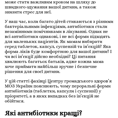
може стати важливим кроком на шляху до
швидкого одужання вашої дитини, а також
знизити стрес для неї.
У наш час, коли багато дітей стикаються з різними
бактеріальними інфекціями, антибіотики стали
незамінними помічниками в лікуванні. Однак не
всі антибіотики однакові, і не всі форми підходять
для маленьких пацієнтів. Як мамам вибирати
серед таблеток, капсул, суспензій та ін’єкцій? Яка
форма ліків буде комфортною для вашої дитини? І
чи всі ін’єкції дійсно необхідні? Ці питання
хвилюють багатьох батьків, адже кожна мама
хоче приймати найбільш зручне і безпечне
рішення для своєї дитини.
У цій статті фахівці Центру громадського здоров’я
МОЗ України пояснюють, чому пероральні форми
антибіотиків (таблетки, капсули і суспензії) у
пріоритеті, а в яких випадках без ін’єкцій не
обійтися.
Які антибіотики кращі?