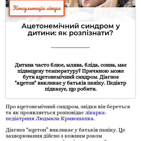
Консультація лікаря
Ацетонемічний синдром у
дитини: як розпізнати?
Дитина часто блює, млява, бліда, сонна, має
підвищену температуру? Причиною може
бути ацетонемічний синдром. Діагноз
"ацетон" викликає у батьків паніку. Педіатр
підказує, що робити.
Про ацетонемічний синдром, звідки він береться
та як проявляється розповідає
лікарка-
педіатриня Людмила Кривошапка
.
Діагноз “ацетон” викликає у батьків паніку. Це
захворювання дійсно з кожним роком