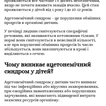
проявляється все частіше і є досить небезпечним,
якщо не почати вживати заходів вчасно. Цей стан
проявляється у дітей від 1 року і до 10-12 років.
Ацетонемічний синдром – це порушення обмінних
процесів в організмі дитини.
У печінці людини синтезуються специфічні
речовини, які називаються кетоновими тілами. У
нормі вони синтезуються в невеликій кількості,
але при порушенні обмінних процесів їх число
збільшується, вони накопичуються в крові і
виділяються з сечею.
Чому виникає ацетонемічний
синдром у дітей?
Ацетонемічний синдром у дитини часто виникає
під час інфекційних або вірусних захворюваннях,
при емоційних навантаженнях або порушеннях
харчування, які вимагають підвищеної витрати
захисних ресурсів організму.