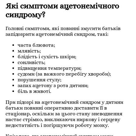
Які симптоми ацетонемічного
синдрому?
Головні симптоми, які повинні змусити батьків
запідозрити ацетонемічний синдром, такі:
часта блювота;
млявість;
блідість і сухість шкіри;
сонливість;
підвищення температури;
судоми (за важкого перебігу хвороби);
порушення стулу;
запах ацетону з рота дитини;
біль в животі.
При підозрі на ацетонемічний синдром у дитини
батьки повинні оперативно доставити її в
стаціонар, оскільки за цього стану зневоднення
настає стрімко, викликаючи ниркову і серцеву
недостатність і погіршуючи роботу мозку.